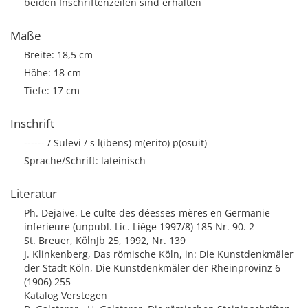
beiden Inschriftenzeilen sind erhalten
Maße
Breite: 18,5 cm
Höhe: 18 cm
Tiefe: 17 cm
Inschrift
------ / Sulevi / s l(ibens) m(erito) p(osuit)
Sprache/Schrift: lateinisch
Literatur
Ph. Dejaive, Le culte des déesses-mères en Germanie
ínferieure (unpubl. Lic. Liège 1997/8) 185 Nr. 90. 2
St. Breuer, KölnJb 25, 1992, Nr. 139
J. Klinkenberg, Das römische Köln, in: Die Kunstdenkmäler
der Stadt Köln, Die Kunstdenkmäler der Rheinprovinz 6
(1906) 255
Katalog Verstegen