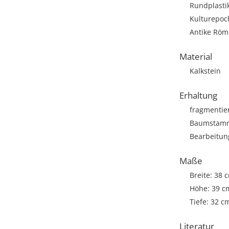
Rundplasti
Kulturepoc
Antike Römi
Material
Kalkstein
Erhaltung
fragmentie
Baumstamm m
Bearbeitun
Maße
Breite: 38 
Höhe: 39 c
Tiefe: 32 c
Literatur