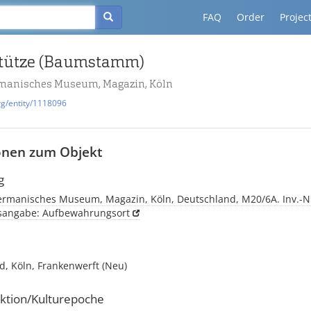
FAQ
Order
Projec
stütze (Baumstamm)
manisches Museum, Magazin, Köln
rg/entity/1118096
onen zum Objekt
g
rmanisches Museum, Magazin, Köln, Deutschland, M20/6A. Inv.-N
tsangabe: Aufbewahrungsort
d, Köln, Frankenwerft (Neu)
ktion/Kulturepoche