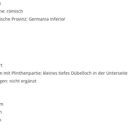
k
he: römisch
sche Provinz: Germania Inferior
rt
it Plinthenpartie; kleines tiefes Dübelloch in der Unterseite
gen: nicht ergänzt
cm
m
m