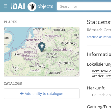
objects
Statuen
PLACES
Römisch-Ger
+
arachne.dainst.o
−
Informati
Lokalisierun
Römisch-Ge
Leaflet
| Maps and Data ©
OpenStreetMap
.
Art der Or
CATALOGS
Herkunft
Add entity to catalogue
Deutschlan
Gattung/Fun