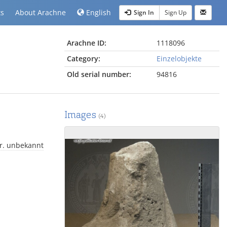
ts
About Arachne
English
Sign In
Sign Up
Arachne ID:
1118096
Category:
Einzelobjekte
Old serial number:
94816
Images
(4)
r. unbekannt