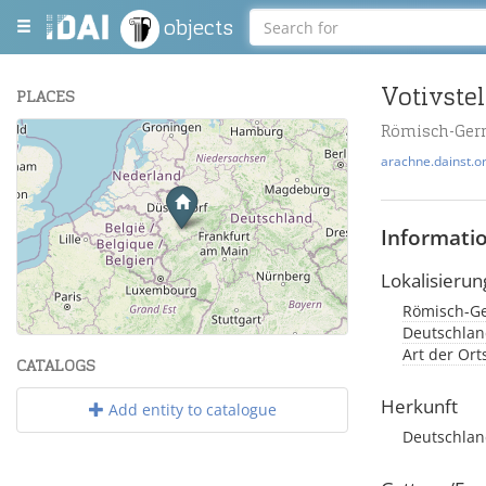
objects
Votivstel
PLACES
Römisch-Ger
+
arachne.dainst.o
−
Informati
Lokalisierun
Römisch-G
Leaflet
| Maps and Data ©
OpenStreetMap
.
Deutschland
Art der Or
CATALOGS
Herkunft
Add entity to catalogue
Deutschlan