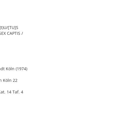
(t)U/[TU]S
 SEX CAPTIS /
dt Köln (1974)
n Köln 22
at. 14 Taf. 4