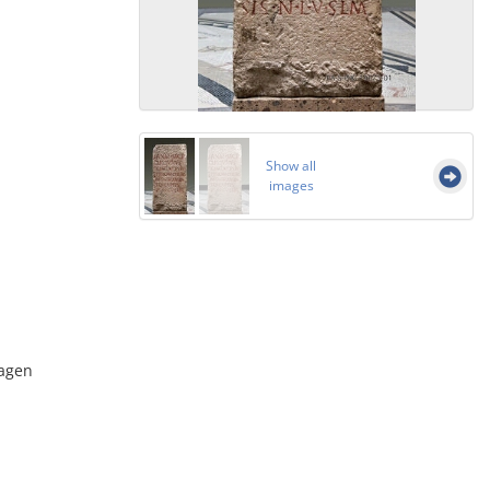
Show all
images
lagen