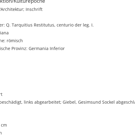
ktion/Kulturepoche
rchitektur; Inschrift
r: Q. Tarquitius Restitutus, centurio der leg. I.
Diana
he: römisch
sche Provinz: Germania Inferior
rt
 beschädigt, links abgearbeitet; Giebel, Gesimsund Sockel abgesch
5 cm
m