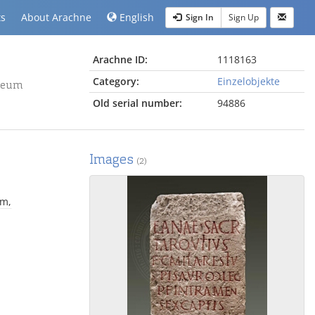
ts
About Arachne
English
Sign In
Sign Up
Arachne ID:
1118163
Category:
Einzelobjekte
seum
Old serial number:
94886
Images
(2)
um,