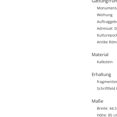
Gattung/Fun
Monument/A
Weihung
Auftraggebe
Adressat: 
Kulturepoc
Antike Römi
Material
Kalkstein
Erhaltung
fragmentie
Schriftfeld
Maße
Breite: 44,
Höhe: 85 c