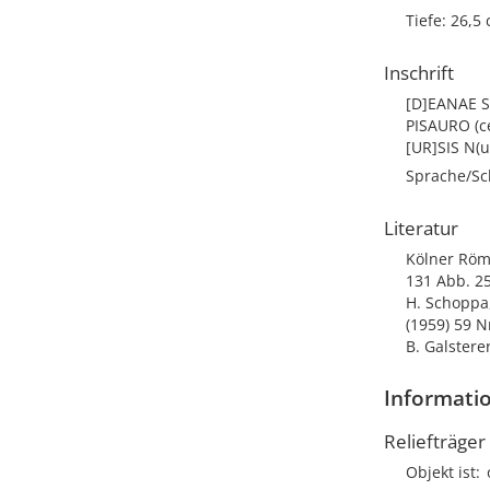
Tiefe: 26,5
Inschrift
[D]EANAE SA
PISAURO (ce
[UR]SIS N(u
Sprache/Sch
Literatur
Kölner Röm
131 Abb. 25
H. Schoppa
(1959) 59 Nr
B. Galstere
Informatio
Reliefträger
Objekt ist