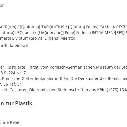
 cm
CR(um) / [Q(uintus)] TARQUITIUS / [Q(uinti)] F(ilius) CAMILIA RESTI
nturio) LEG(ionis) / [I M(inerviae)] P(iae) F(idelis) INTRA MEN/[SES]
mero) L V(otum) S(olvit) L(ibens) M(erito)
rift: lateinisch
er Illustrierte I, hrsg. vom Römisch-Germanischen Museum der Sta
8 S. 224 Nr. 7
, Römische Götterdenkmäler in Köln, Die Denkmäler des Römische
. 56 Taf. 54
r - H. Galsterer, Die römischen Steininschriften aus Köln (1975) 15 K
n zur Plastik
ohne Relief