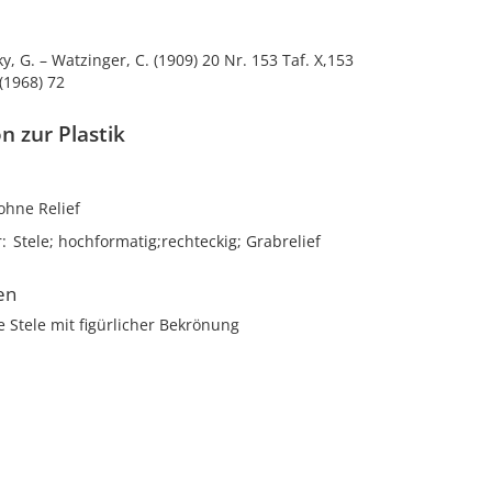
ky, G. – Watzinger, C. (1909) 20 Nr. 153 Taf. X,153
(1968) 72
n zur Plastik
ohne Relief
r
Stele; hochformatig;rechteckig; Grabrelief
en
e Stele mit figürlicher Bekrönung