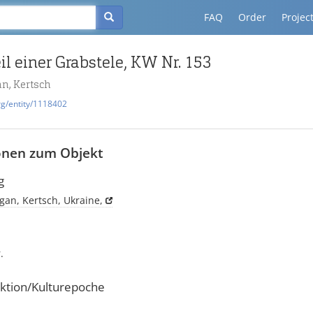
FAQ
Order
Projec
il einer Grabstele, KW Nr. 153
n, Kertsch
rg/entity/1118402
onen zum Objekt
g
gan, Kertsch, Ukraine,
.
ktion/Kulturepoche