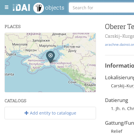
objects
Oberer Te
PLACES
Carskij–Kurga
+
arachne.dainst.o
−
Informati
Lokalisierun
Carskij–Kur
Leaflet
| Maps and Data ©
OpenStreetMap
.
Datierung
CATALOGS
1. Jh. n. Chr
Add entity to catalogue
Gattung/Fun
Relief