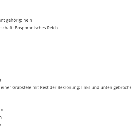
t gehörig: nein
dschaft: Bosporanisches Reich
)
 einer Grabstele mit Rest der Bekrönung; links und unten gebroch
cm
m
m