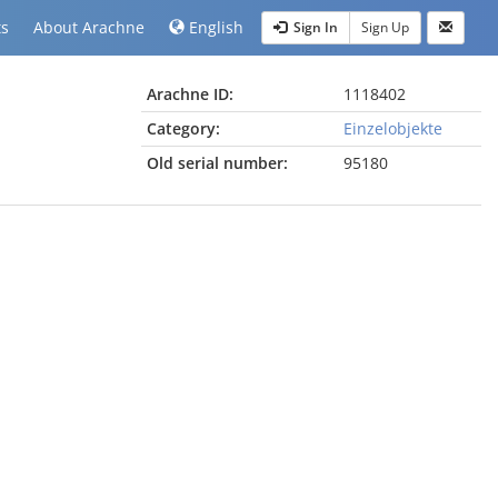
ts
About Arachne
English
Sign In
Sign Up
Arachne ID:
1118402
Category:
Einzelobjekte
Old serial number:
95180