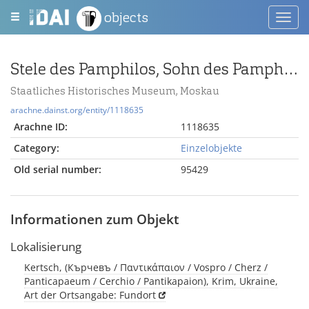
objects
Toggl
navig
Stele des Pamphilos, Sohn des Pamphilos
Staatliches Historisches Museum, Moskau
arachne.dainst.org/entity/1118635
Arachne ID:
1118635
Category:
Einzelobjekte
Old serial number:
95429
Informationen zum Objekt
Lokalisierung
Kertsch, (Кърчевъ / Παντικάπαιον / Vospro / Cherz /
Panticapaeum / Cerchio / Pantikapaion), Krim, Ukraine,
Art der Ortsangabe: Fundort