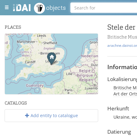
objects
Stele der
PLACES
Britische Mu
+
arachne.dainst.o
−
Informati
Lokalisierun
Britische M
Leaflet
| Maps and Data ©
OpenStreetMap
.
Art der Or
CATALOGS
Herkunft
Add entity to catalogue
Ukraine, w
Datierung