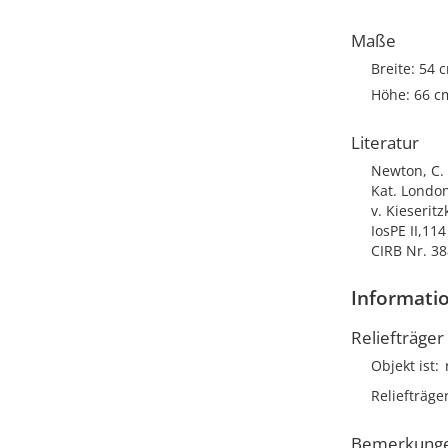
Maße
Breite: 54 
Höhe: 66 c
Literatur
Newton, C. T
Kat. London
v. Kieserit
IosPE II,114
CIRB Nr. 38
Informatio
Reliefträger
Objekt ist
Reliefträge
Bemerkung