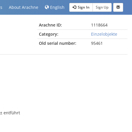
ts
About Arachne
English
Sign In
Sign Up
Arachne ID:
1118664
Category:
Einzelobjekte
Old serial number:
95461
± entführt