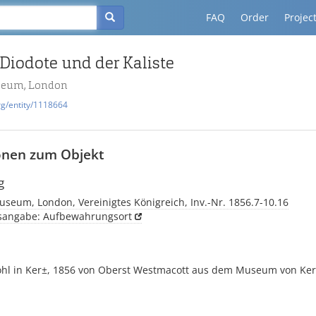
FAQ
Order
Projec
 Diodote und der Kaliste
seum, London
rg/entity/1118664
onen zum Objekt
g
useum, London, Vereinigtes Königreich, Inv.-Nr. 1856.7-10.16
tsangabe: Aufbewahrungsort
ohl in Ker±, 1856 von Oberst Westmacott aus dem Museum von Ker