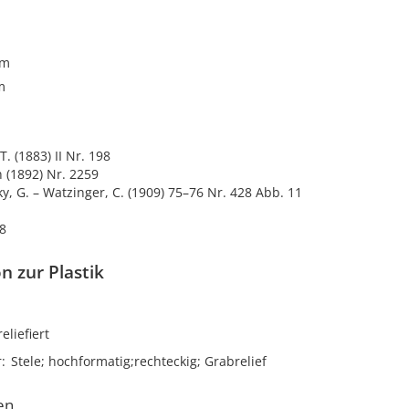
cm
m
. (1883) II Nr. 198
 (1892) Nr. 2259
zky, G. – Watzinger, C. (1909) 75–76 Nr. 428 Abb. 11
8
n zur Plastik
reliefiert
r
Stele; hochformatig;rechteckig; Grabrelief
en