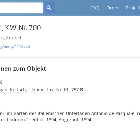
FAQ
Order
Projec
f, KW Nr. 700
n, Kertsch
rg/entity/1118955
onen zum Objekt
g
gan, Kertsch, Ukraine, Inv.-Nr. KL–757
r±, im Garten des italienischen Untertanen Antonio de Pasquale, 
orthodoxen Friedhof, 1894, Angekauft 1894