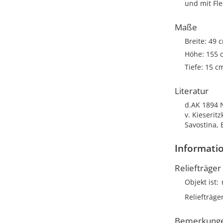
und mit Fl
Maße
Breite: 49 
Höhe: 155 
Tiefe: 15 c
Literatur
d.AK 1894 N
v. Kieseritz
Savostina, 
Informatio
Reliefträger
Objekt ist
Reliefträge
Bemerkung