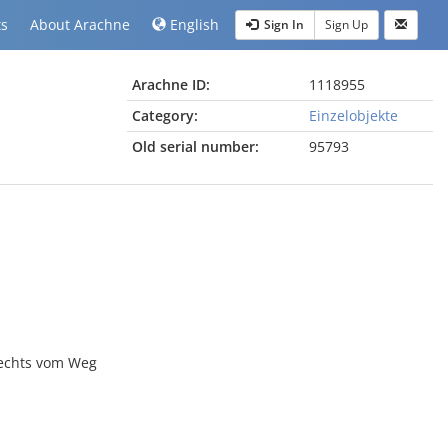
ts
About Arachne
English
Sign In
Sign Up
Arachne ID:
1118955
Category:
Einzelobjekte
Old serial number:
95793
rechts vom Weg