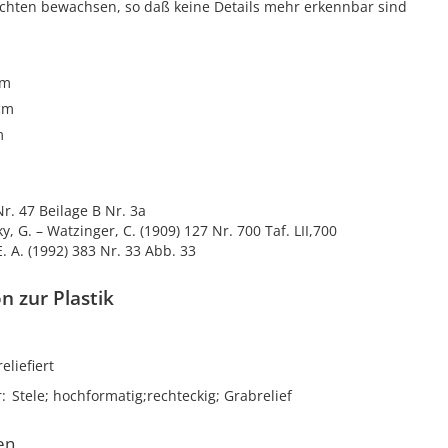
echten bewachsen, so daß keine Details mehr erkennbar sind
cm
cm
m
r. 47 Beilage B Nr. 3a
ky, G. – Watzinger, C. (1909) 127 Nr. 700 Taf. LII,700
E. A. (1992) 383 Nr. 33 Abb. 33
n zur Plastik
reliefiert
r
Stele; hochformatig;rechteckig; Grabrelief
en