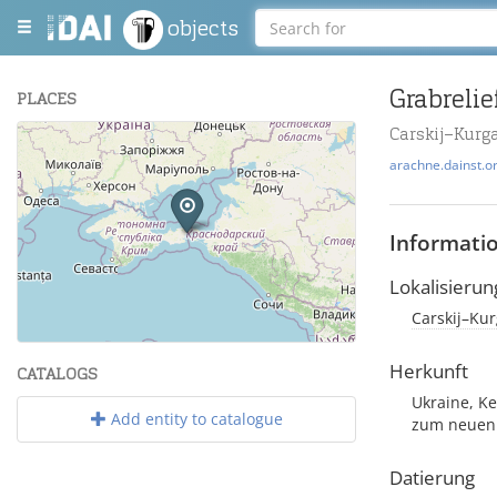
objects
Grabrelie
PLACES
Carskij–Kurga
+
arachne.dainst.o
−
Informati
Lokalisierun
Carskij–Kur
Leaflet
| Maps and Data ©
OpenStreetMap
.
Herkunft
CATALOGS
Ukraine, Ke
Add entity to catalogue
zum neuen 
Datierung