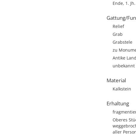
Ende, 1. Jh.
Gattung/Fun
Relief
Grab
Grabstele
zu Monumen
Antike Lan
unbekannt
Material
Kalkstein
Erhaltung
fragmentie
Oberes Stüc
weggebroch
aller Perso