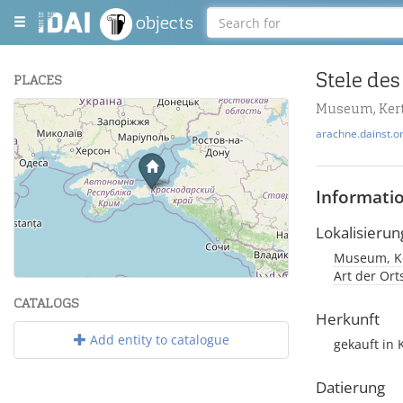
objects
Stele des
PLACES
Museum, Ker
+
arachne.dainst.o
−
Informati
Lokalisierun
Museum, Ke
Leaflet
| Maps and Data ©
OpenStreetMap
.
Art der Or
CATALOGS
Herkunft
Add entity to catalogue
gekauft in
Datierung