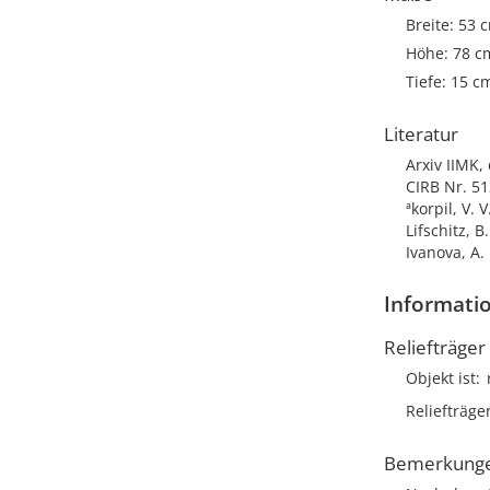
Breite: 53 
Höhe: 78 c
Tiefe: 15 c
Literatur
Arxiv IIMK, 
CIRB Nr. 51
ªkorpil, V. 
Lifschitz, B
Ivanova, A.
Informatio
Reliefträger
Objekt ist
Reliefträge
Bemerkung