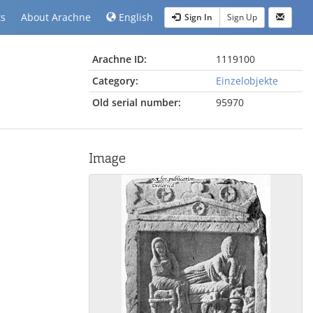
ts
About Arachne
English
Sign In
Sign Up
Arachne ID:
1119100
Category:
Einzelobjekte
Old serial number:
95970
Image