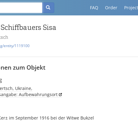
FAQ
Order
Projec
 Schiffbauers Sisa
tsch
rg/entity/1119100
onen zum Objekt
g
rtsch, Ukraine,
tsangabe: Aufbewahrungsort
 Ker± im September 1916 bei der Witwe Bukzel