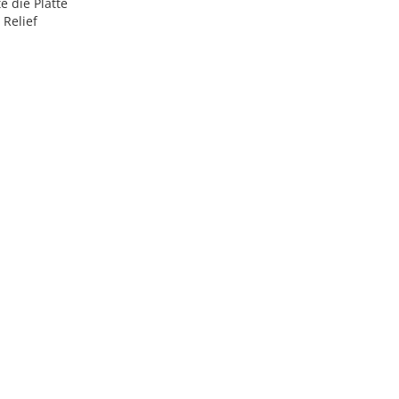
e die Platte
 Relief
ainst.de