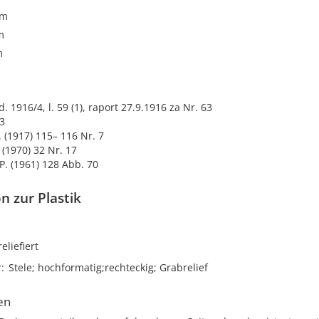
cm
m
m
d. 1916/4, l. 59 (1), raport 27.9.1916 za Nr. 63
3
V. (1917) 115– 116 Nr. 7
. (1970) 32 Nr. 17
 P. (1961) 128 Abb. 70
n zur Plastik
reliefiert
r
Stele; hochformatig;rechteckig; Grabrelief
en