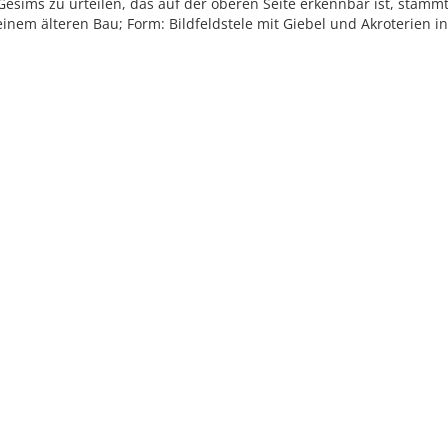
sims zu urteilen, das auf der oberen Seite erkennbar ist, stammt
inem älteren Bau; Form: Bildfeldstele mit Giebel und Akroterien in
ed under
Creative Commons
|
Imprint
|
Privacy
| Report bugs to
idai.objects@d