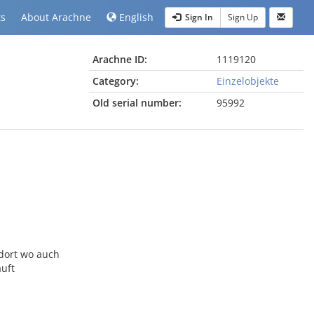
ts
About Arachne
English
Sign In
Sign Up
Arachne ID:
1119120
Category:
Einzelobjekte
Old serial number:
95992
dort wo auch
uft