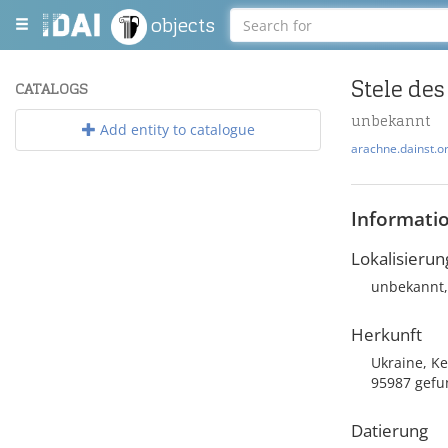
objects
Stele des
CATALOGS
unbekannt
Add entity to catalogue
arachne.dainst.o
Informati
Lokalisierun
unbekannt,
Herkunft
Ukraine, K
95987 gefu
Datierung