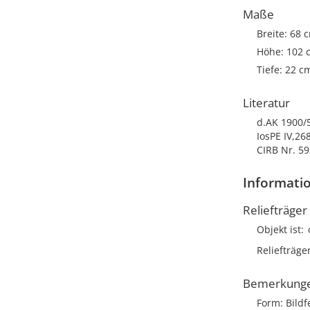
Maße
Breite: 68 
Höhe: 102 
Tiefe: 22 c
Literatur
d.AK 1900/5
IosPE IV,26
CIRB Nr. 59
Informatio
Reliefträger
Objekt ist
Reliefträge
Bemerkung
Form: Bildf