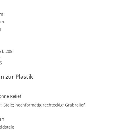
cm
cm
m
 l. 208
8
5
n zur Plastik
ohne Relief
r
Stele; hochformatig;rechteckig; Grabrelief
en
eldstele