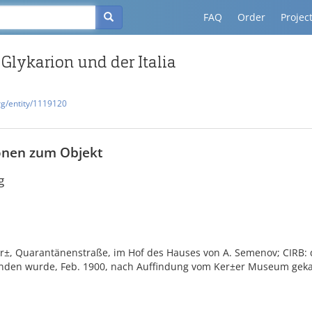
FAQ
Order
Projec
 Glykarion und der Italia
rg/entity/1119120
onen zum Objekt
g
er±, Quarantänenstraße, im Hof des Hauses von A. Semenov; CIRB: 
nden wurde, Feb. 1900, nach Auffindung vom Ker±er Museum geka