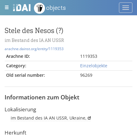
objects
Toggl
navig
Stele des Nesos (?)
im Bestand des IA AN USSR
arachne.dainst.org/entity/1119353
Arachne ID:
1119353
Category:
Einzelobjekte
Old serial number:
96269
Informationen zum Objekt
Lokalisierung
im Bestand des IA AN USSR, Ukraine,
Herkunft