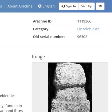
ts
About Arachne
English
Sign In
Sign Up
Arachne ID:
1119366
Category:
Einzelobjekte
Old serial number:
96302
Image
ebiet des
, gefunden in
 anhand ihres