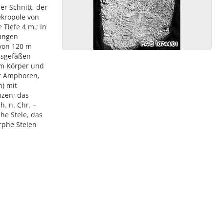
der Schnitt, der
ekropole von
Tiefe 4 m.; in
tungen
 von 120 m
asgefäßen
em Körper und
er Amphoren,
n) mit
nzen; das
h. n. Chr. –
he Stele, das
rphe Stelen