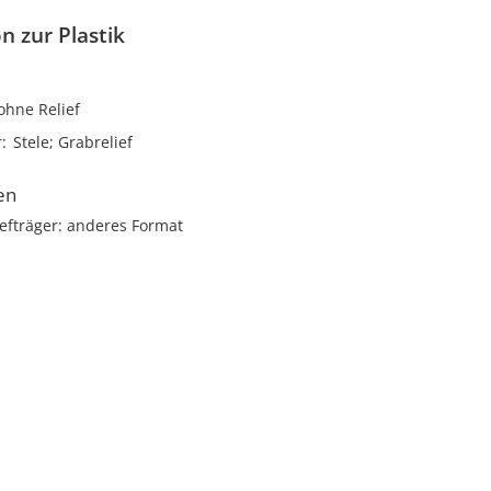
n zur Plastik
ohne Relief
r
Stele; Grabrelief
en
efträger: anderes Format