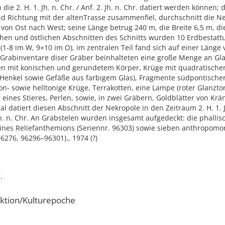
 die 2. H. 1. Jh. n. Chr. / Anf. 2. Jh. n. Chr. datiert werden können; 
nd Richtung mit der altenTrasse zusammenfiel, durchschnitt die N
on Ost nach West; seine Länge betrug 240 m, die Breite 6,5 m, die 
chen und östlichen Abschnitten des Schnitts wurden 10 Erdbestat
(1-8 im W, 9+10 im O), im zentralen Teil fand sich auf einer Länge
e Grabinventare diser Gräber beinhalteten eine große Menge an Gl
en mit konischen und gerundetem Körper, Krüge mit quadratisch
n Henkel sowie Gefäße aus farbigem Glas), Fragmente südpontisch
on- sowie helltonige Krüge, Terrakotten, eine Lampe (roter Glanzto
 eines Stieres, Perlen, sowie, in zwei Gräbern, Goldblätter von Krä
l datiert diesen Abschnitt der Nekropole in den Zeitraum 2. H. 1. J
h. n. Chr. An Grabstelen wurden insgesamt aufgedeckt: die phallisc
ines Reliefanthemions (Seriennr. 96303) sowie sieben anthropomo
96276, 96296–96301)., 1974 (?)
.
ktion/Kulturepoche