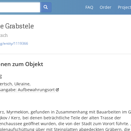
FAQ
Order
Projec
e Grabstele
tsch
rg/entity/1119366
onen zum Objekt
g
rtsch, Ukraine,
tsangabe: Aufbewahrungsort
er±, Myrmekion, gefunden in Zusammenhang mit Bauarbeiten im G
jkov / Ker±, bei denen beträchtliche Teile der alten Trasse der
nchaussee geöffnet wurden, die von der Stadt zum Vorort führte. 
olenaufschüttung über mit Steinplatten abgedeckten Gräbern, die