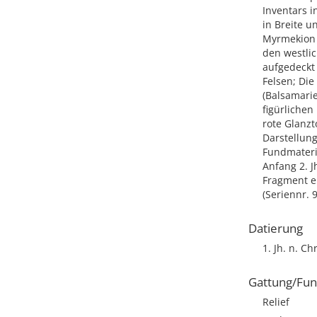
Inventars in
in Breite u
Myrmekion v
den westli
aufgedeckt 
Felsen; Di
(Balsamari
figürliche
rote Glanzt
Darstellung
Fundmateria
Anfang 2. J
Fragment e
(Seriennr. 
Datierung
1. Jh. n. Chr
Gattung/Fun
Relief