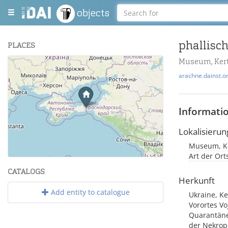
objects
phallisch
PLACES
Museum, Ker
+
arachne.dainst.o
−
Informati
Lokalisierun
Museum, Ke
Leaflet
| Maps and Data ©
OpenStreetMap
.
Art der Or
CATALOGS
Herkunft
Add entity to catalogue
Ukraine, K
Vorortes Vo
Quarantäne
der Nekrop