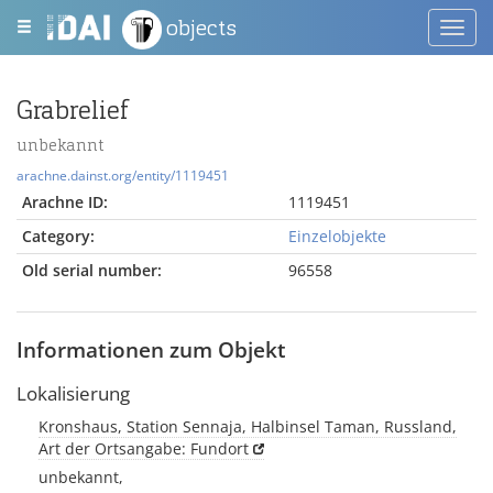
objects
Toggl
navig
Grabrelief
unbekannt
arachne.dainst.org/entity/1119451
Arachne ID:
1119451
Category:
Einzelobjekte
Old serial number:
96558
Informationen zum Objekt
Lokalisierung
Kronshaus, Station Sennaja, Halbinsel Taman, Russland,
Art der Ortsangabe: Fundort
unbekannt,