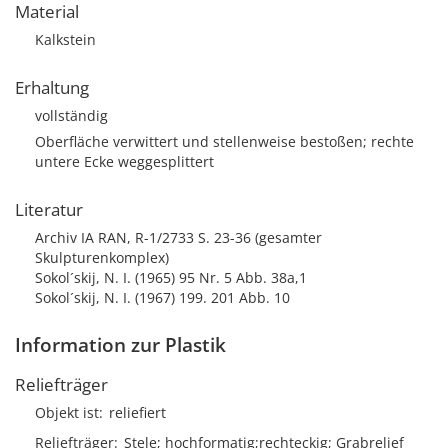
Material
Kalkstein
Erhaltung
vollständig
Oberfläche verwittert und stellenweise bestoßen; rechte
untere Ecke weggesplittert
Literatur
Archiv IA RAN, R-1/2733 S. 23-36 (gesamter
Skulpturenkomplex)
Sokol´skij, N. I. (1965) 95 Nr. 5 Abb. 38a,1
Sokol´skij, N. I. (1967) 199. 201 Abb. 10
Information zur Plastik
Reliefträger
Objekt ist
reliefiert
Reliefträger
Stele; hochformatig;rechteckig; Grabrelief