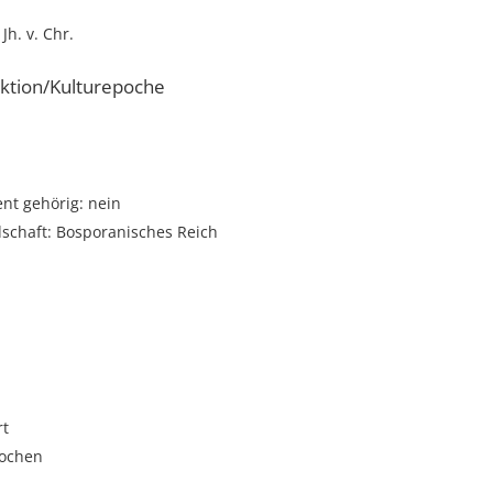
 Jh. v. Chr.
ktion/Kulturepoche
t gehörig: nein
dschaft: Bosporanisches Reich
rt
rochen