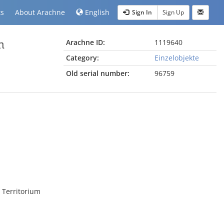
ts
About Arachne
English
Sign In
Sign Up
n
Arachne ID:
1119640
Category:
Einzelobjekte
Old serial number:
96759
 Territorium