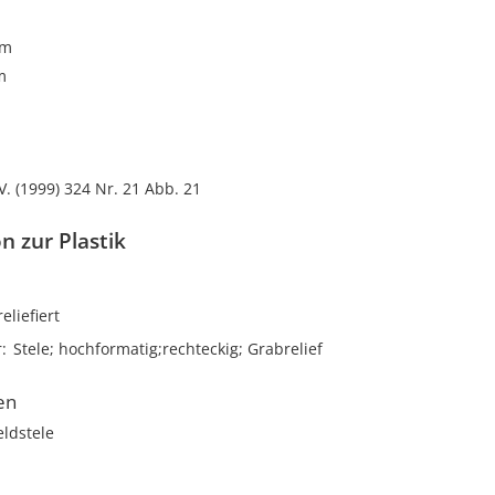
cm
m
V. (1999) 324 Nr. 21 Abb. 21
n zur Plastik
reliefiert
r
Stele; hochformatig;rechteckig; Grabrelief
en
eldstele