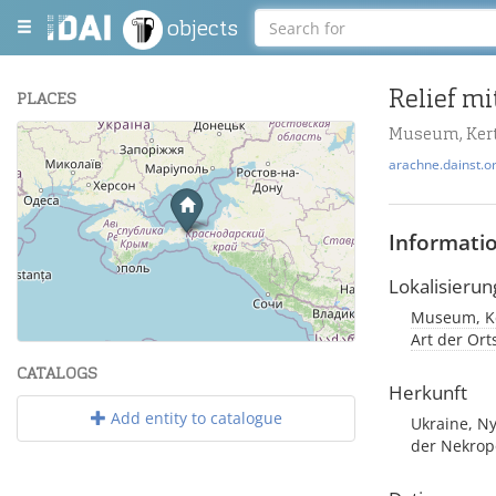
objects
Relief m
PLACES
Museum, Ker
+
arachne.dainst.o
−
Informati
Lokalisierun
Museum, Ke
Leaflet
| Maps and Data ©
OpenStreetMap
.
Art der Or
CATALOGS
Herkunft
Add entity to catalogue
Ukraine, N
der Nekrop