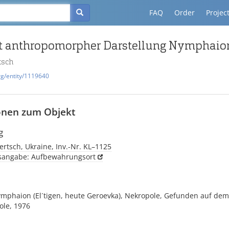
FAQ
Order
Projec
it anthropomorpher Darstellung Nymphaio
tsch
rg/entity/1119640
onen zum Objekt
g
rtsch, Ukraine, Inv.-Nr. KL–1125
tsangabe: Aufbewahrungsort
ymphaion (El´tigen, heute Geroevka), Nekropole, Gefunden auf dem
ole, 1976