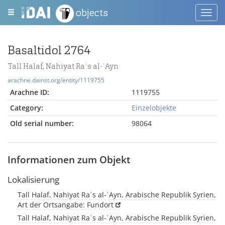
objects
Toggl
navig
Basaltidol 2764
Tall Halaf, Nahiyat Raʾs al-ʿAyn
arachne.dainst.org/entity/1119755
Arachne ID:
1119755
Category:
Einzelobjekte
Old serial number:
98064
Informationen zum Objekt
Lokalisierung
Tall Halaf, Nahiyat Raʾs al-ʿAyn, Arabische Republik Syrien,
Art der Ortsangabe: Fundort
Tall Halaf, Nahiyat Raʾs al-ʿAyn, Arabische Republik Syrien,