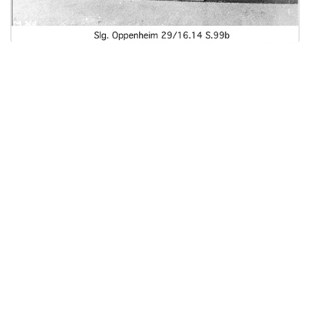
Licensed under
Creative Commons
|
Imprint
|
Privacy
| Report bugs to
idai.objects@dainst.de