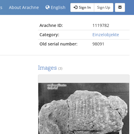
ts
About Arachne
English
Sign In
Sign Up
Arachne ID:
1119782
Category:
Einzelobjekte
Old serial number:
98091
Images
(3)