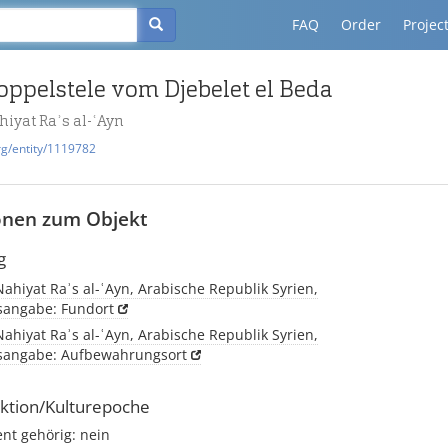
FAQ
Order
Projec
oppelstele vom Djebelet el Beda
hiyat Raʾs al-ʿAyn
rg/entity/1119782
onen zum Objekt
g
 Nahiyat Raʾs al-ʿAyn, Arabische Republik Syrien,
tsangabe: Fundort
 Nahiyat Raʾs al-ʿAyn, Arabische Republik Syrien,
tsangabe: Aufbewahrungsort
ktion/Kulturepoche
t gehörig: nein