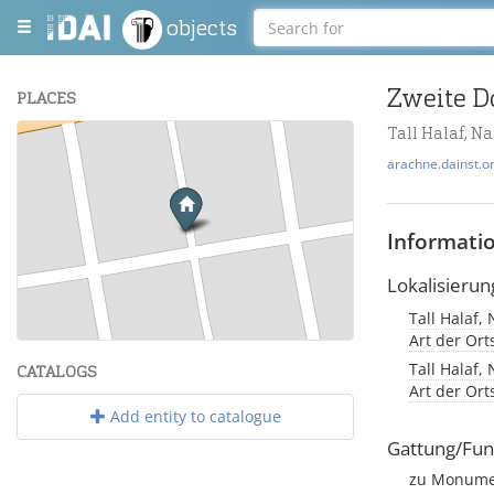
objects
Zweite D
PLACES
Tall Halaf, Na
+
arachne.dainst.o
−
Informati
Lokalisierun
Tall Halaf,
Leaflet
| Maps and Data ©
OpenStreetMap
.
Art der Or
Tall Halaf,
CATALOGS
Art der Or
Add entity to catalogue
Gattung/Fun
zu Monumen