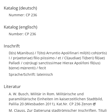
Katalog (deutsch)
Nummer: CP 236
Katalog (englisch)
Number: CP 236
Inschrift
D(is) M(anibus) / T(ito) Arruntio Apol/linari mil(iti) coh(ortis)
I / pr(aetoriae) filio piissimo / et / Cl(audiae) Ti(beri) fil(iae)
Palladi / co(n)iugi sanctissi/mae Hierax Apol/loni fil(ius)
b(ene) m(erenti) / fecit
Sprache/Schrift: lateinisch
Literatur
A. W. Busch, Militär in Rom. Militärische und
paramilitärische Einheiten im kaiserzeitlichen Stadtbild,
Palilia 20 (Wiesbaden 2011), Kat.Nr. CP 236
Zenon
M. Clauss, Zur Datierung stadtrömischer Inschriften. Tituli