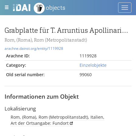
objects
Toggl
navig
Grabplatte für T. Arruntius Apollinaris (miles cohortis I praetoriae) und Claudia Pallas
Rom, (Roma), Rom (Metropolitanstadt)
arachne.dainst.org/entity/1119928
Arachne ID:
1119928
Category:
Einzelobjekte
Old serial number:
99060
Informationen zum Objekt
Lokalisierung
Rom, (Roma), Rom (Metropolitanstadt), Italien,
Art der Ortsangabe: Fundort