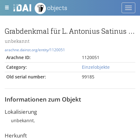
objects
Toggl
navig
Grabdenkmal für L. Antonius Satinus (eques cohortis V praetoriae)
unbekannt
arachne.dainst.org/entity/1120051
Arachne ID:
1120051
Category:
Einzelobjekte
Old serial number:
99185
Informationen zum Objekt
Lokalisierung
unbekannt,
Herkunft