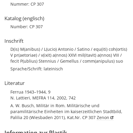
Nummer: CP 307
Katalog (englisch)
Number: CP 307
Inschrift
D(is) M(anibus) / L(ucio) Antonio / Satino / equ(iti) coh(ortis)
V pr(aetoriae) / v(ixit) a(nnos) XXVI mil(itavit) a(nnos) VIII /
fecit P(ublius) Stennius / Gemellus / comm(anipulus) suo
Sprache/Schrift: lateinisch
Literatur
Ferrua 1943–1944, 9
N. Lattieri, MEFRA 114, 2002, 742
A. W. Busch, Militär in Rom. Militärische und
paramilitärische Einheiten im kaiserzeitlichen Stadtbild,
Palilia 20 (Wiesbaden 2011), Kat.Nr. CP 307
Zenon
Information zur Plastik