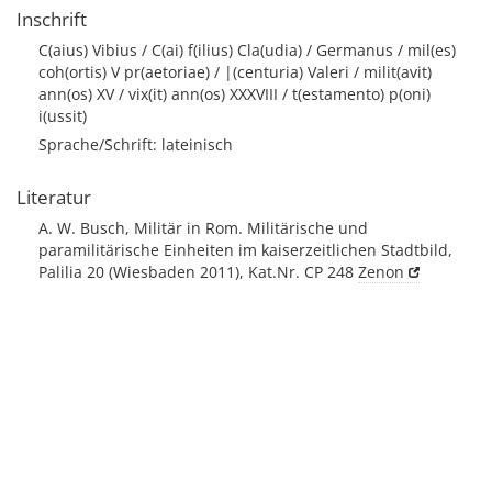
Inschrift
C(aius) Vibius / C(ai) f(ilius) Cla(udia) / Germanus / mil(es)
coh(ortis) V pr(aetoriae) / |(centuria) Valeri / milit(avit)
ann(os) XV / vix(it) ann(os) XXXVIII / t(estamento) p(oni)
i(ussit)
Sprache/Schrift: lateinisch
Literatur
A. W. Busch, Militär in Rom. Militärische und
paramilitärische Einheiten im kaiserzeitlichen Stadtbild,
Palilia 20 (Wiesbaden 2011), Kat.Nr. CP 248
Zenon