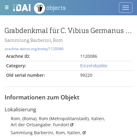
objects
Toggl
navig
Grabdenkmal für C. Vibius Germanus (miles cohortis V praetoriae)
Sammlung Barberini, Rom
arachne.dainst.org/entity/1120086
Arachne ID:
1120086
Category:
Einzelobjekte
Old serial number:
99220
Informationen zum Objekt
Lokalisierung
Rom, (Roma), Rom (Metropolitanstadt), Italien,
Art der Ortsangabe: Fundort
Sammlung Barberini, Rom, Italien,