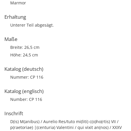
Marmor
Erhaltung
Unterer Teil abgesägt.
Maße
Breite: 26,5 cm
Höhe: 24,5 cm
Katalog (deutsch)
Nummer: CP 116
Katalog (englisch)
Number: CP 116
Inschrift
D(is) M(anibus) / Aurelio Res/tuto mi(liti) c(o)ho(rtis) VII /
p(raetoriae) |(centuria) Valentini / qui vixit an(nos) / XXXV