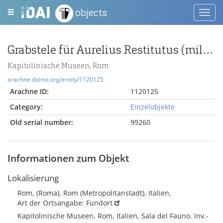
objects
Toggl
navig
Grabstele für Aurelius Restitutus (miles cohortis VII praetoriae)
Kapitolinische Museen, Rom
arachne.dainst.org/entity/1120125
Arachne ID:
1120125
Category:
Einzelobjekte
Old serial number:
99260
Informationen zum Objekt
Lokalisierung
Rom, (Roma), Rom (Metropolitanstadt), Italien,
Art der Ortsangabe: Fundort
Kapitolinische Museen, Rom, Italien, Sala del Fauno. Inv.-