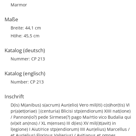
Marmor
Maße
Breite: 44,1 cm
Höhe: 45,5 cm
Katalog (deutsch)
Nummer: CP 213
Katalog (englisch)
Number: CP 213
Inschrift
D(is) M(anibus) s(acrum) Aur(elio) Vero mil(iti) c(o)hor(tis) VI
pr(a)et(oriae) |(centuria) Blicisi st
p(endiorum) XIIII nat(ione)
/ Pannon(io?) pede Sirmese(?) pago Ma/rtio vico Budalia qui
(vi)xit an(nos) / XL m(enses) III d(ies) XV mil(i)t(avit) in
l(egione) I A
iut/rice st
p(endiorum) IIII Aur(elius) Marcellus /
et Aur(elius) Florinus Val(erius) / Avitianus et omnes