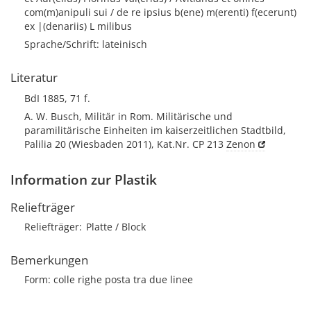
com(m)anipuli sui / de re ipsius b(ene) m(erenti) f(ecerunt)
ex |(denariis) L milibus
Sprache/Schrift: lateinisch
Literatur
BdI 1885, 71 f.
A. W. Busch, Militär in Rom. Militärische und
paramilitärische Einheiten im kaiserzeitlichen Stadtbild,
Palilia 20 (Wiesbaden 2011), Kat.Nr. CP 213
Zenon
Information zur Plastik
Reliefträger
Reliefträger
Platte / Block
Bemerkungen
Form: colle righe posta tra due linee