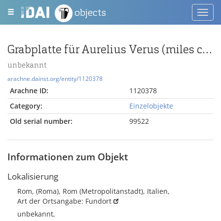
objects
Toggl
navig
Grabplatte für Aurelius Verus (miles cohortis VI praetoriae)
unbekannt
arachne.dainst.org/entity/1120378
Arachne ID:
1120378
Category:
Einzelobjekte
Old serial number:
99522
Informationen zum Objekt
Lokalisierung
Rom, (Roma), Rom (Metropolitanstadt), Italien,
Art der Ortsangabe: Fundort
unbekannt,