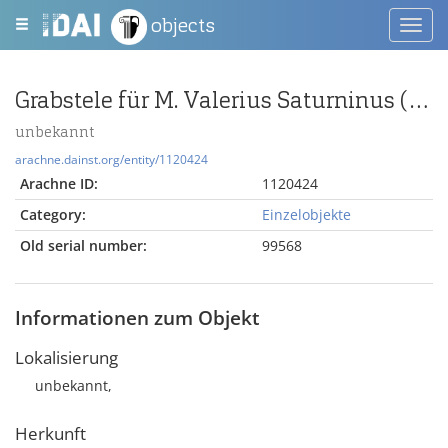
objects
Toggl
navig
Grabstele für M. Valerius Saturninus (miles legionis VIIII Hispanae)
unbekannt
arachne.dainst.org/entity/1120424
Arachne ID:
1120424
Category:
Einzelobjekte
Old serial number:
99568
Informationen zum Objekt
Lokalisierung
unbekannt,
Herkunft