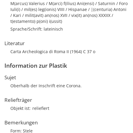
M(arcus) Valerius / M(arci) f(ilius) Ani(ensi) / Saturnin
/ Foro
Iuli(i) / mil(es) leg(ionis) VIIII / Hispanae / |(centuria) Antoni
/ Kari / milit(avit) an(nos) XVII / vix(it) an(nos) XXXIIX /
t(estamento) p(oni) i(ussit)
Sprache/Schrift: lateinisch
Literatur
Carta Archeologica di Roma II (1964) C 37 o
Information zur Plastik
Sujet
Oberhalb der Inschrift eine Corona.
Reliefträger
Objekt ist
reliefiert
Bemerkungen
Form: Stele