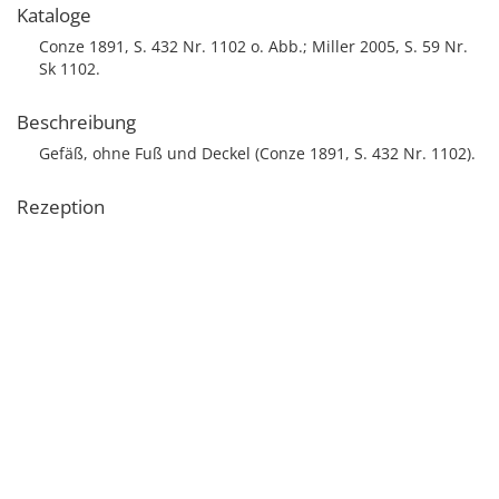
Kataloge
Conze 1891, S. 432 Nr. 1102 o. Abb.; Miller 2005, S. 59 Nr.
Sk 1102.
Beschreibung
Gefäß, ohne Fuß und Deckel (Conze 1891, S. 432 Nr. 1102).
Rezeption
Seit 1945 verschollen, zuletzt: Neue Reichsmünze, Feld 28,
Regal 2, Abt. J, Fach A (Miller 2005, S. 59 Nr. Sk 1102).
Informationen zum Objekt
Lokalisierung
Staatliche Museen, Antikensammlung Berlin, Berlin,
Deutschland, Inv.-Nr. Sk 1102
Art der Ortsangabe: Aufbewahrungsort
Datierung