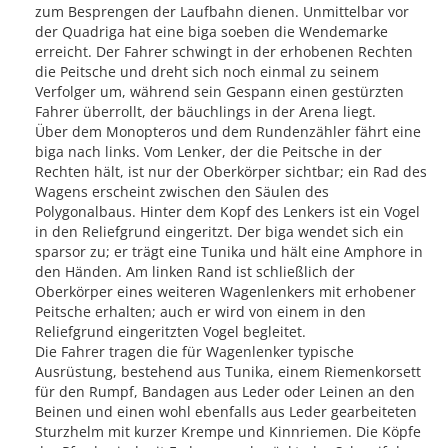
zum Besprengen der Laufbahn dienen. Unmittelbar vor
der Quadriga hat eine biga soeben die Wendemarke
erreicht. Der Fahrer schwingt in der erhobenen Rechten
die Peitsche und dreht sich noch einmal zu seinem
Verfolger um, während sein Gespann einen gestürzten
Fahrer überrollt, der bäuchlings in der Arena liegt.
Über dem Monopteros und dem Rundenzähler fährt eine
biga nach links. Vom Lenker, der die Peitsche in der
Rechten hält, ist nur der Oberkörper sichtbar; ein Rad des
Wagens erscheint zwischen den Säulen des
Polygonalbaus. Hinter dem Kopf des Lenkers ist ein Vogel
in den Reliefgrund eingeritzt. Der biga wendet sich ein
sparsor zu; er trägt eine Tunika und hält eine Amphore in
den Händen. Am linken Rand ist schließlich der
Oberkörper eines weiteren Wagenlenkers mit erhobener
Peitsche erhalten; auch er wird von einem in den
Reliefgrund eingeritzten Vogel begleitet.
Die Fahrer tragen die für Wagenlenker typische
Ausrüstung, bestehend aus Tunika, einem Riemenkorsett
für den Rumpf, Bandagen aus Leder oder Leinen an den
Beinen und einen wohl ebenfalls aus Leder gearbeiteten
Sturzhelm mit kurzer Krempe und Kinnriemen. Die Köpfe