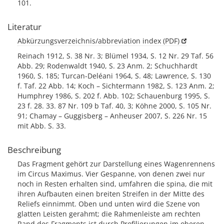
101.
Literatur
Abkürzungsverzeichnis/abbreviation index (PDF)
Reinach 1912, S. 38 Nr. 3; Blümel 1934, S. 12 Nr. 29 Taf. 56
Abb. 29; Rodenwaldt 1940, S. 23 Anm. 2; Schuchhardt
1960, S. 185; Turcan-Deléani 1964, S. 48; Lawrence, S. 130
f. Taf. 22 Abb. 14; Koch – Sichtermann 1982, S. 123 Anm. 2;
Humphrey 1986, S. 202 f. Abb. 102; Schauenburg 1995, S.
23 f. 28. 33. 87 Nr. 109 b Taf. 40, 3; Köhne 2000, S. 105 Nr.
91; Chamay – Guggisberg – Anheuser 2007, S. 226 Nr. 15
mit Abb. S. 33.
Beschreibung
Das Fragment gehört zur Darstellung eines Wagenrennens
im Circus Maximus. Vier Gespanne, von denen zwei nur
noch in Resten erhalten sind, umfahren die spina, die mit
ihren Aufbauten einen breiten Streifen in der Mitte des
Reliefs einnimmt. Oben und unten wird die Szene von
glatten Leisten gerahmt; die Rahmenleiste am rechten
Rand des Fragments ist durch Profilierungen im oberen