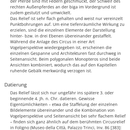
der Pferde sind mit Federn geschmückt, der Schweif des
rechten Außenpferdes an der biga im Vordergrund ist
zudem gestutzt und umwickelt.
Das Relief ist sehr flach gehalten und weist nur vereinzelt
Punktbohrungen auf. Um eine tiefenräumliche Wirkung zu
erzielen, sind die einzelnen Elemente der Darstellung
hinter- bzw. in drei Ebenen übereinander gestaffelt.
Während die Anlage des Circus in einer Art
Vogelperspektive wiedergegeben ist, erscheinen die
einzelnen Gespanne und Architekturen fast durchweg in
Seitenansicht. Beim polygonalen Monopteros sind beide
Ansichten kombiniert, wodurch das auf den Kapitellen
ruhende Gebälk merkwürdig verzogen ist.
Datierung
Das Relief lässt sich nur ungefähr ins spätere 3. oder
beginnende 4. Jh. n. Chr. datieren. Gewisse
Eigentümlichkeiten – etwa die Staffelung der einzelnen
Bildelemente übereinander und die Kombination von
Vogelperspektive und Seitenansicht bei sehr flachem Relief
– finden sich ganz ähnlich auf dem berühmten Circusrelief
in Foligno (Museo della Città, Palazzo Trinci, Inv. 86 [383]: