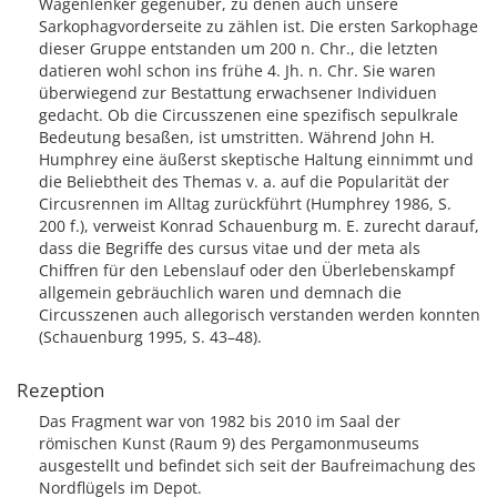
Wagenlenker gegenüber, zu denen auch unsere
Sarkophagvorderseite zu zählen ist. Die ersten Sarkophage
dieser Gruppe entstanden um 200 n. Chr., die letzten
datieren wohl schon ins frühe 4. Jh. n. Chr. Sie waren
überwiegend zur Bestattung erwachsener Individuen
gedacht. Ob die Circusszenen eine spezifisch sepulkrale
Bedeutung besaßen, ist umstritten. Während John H.
Humphrey eine äußerst skeptische Haltung einnimmt und
die Beliebtheit des Themas v. a. auf die Popularität der
Circusrennen im Alltag zurückführt (Humphrey 1986, S.
200 f.), verweist Konrad Schauenburg m. E. zurecht darauf,
dass die Begriffe des cursus vitae und der meta als
Chiffren für den Lebenslauf oder den Überlebenskampf
allgemein gebräuchlich waren und demnach die
Circusszenen auch allegorisch verstanden werden konnten
(Schauenburg 1995, S. 43–48).
Rezeption
Das Fragment war von 1982 bis 2010 im Saal der
römischen Kunst (Raum 9) des Pergamonmuseums
ausgestellt und befindet sich seit der Baufreimachung des
Nordflügels im Depot.