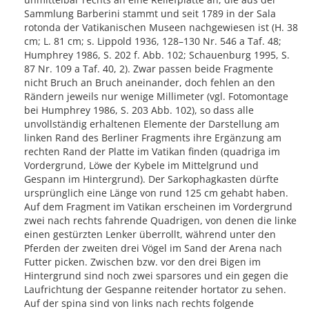
Sammlung Barberini stammt und seit 1789 in der Sala
rotonda der Vatikanischen Museen nachgewiesen ist (H. 38
cm; L. 81 cm; s. Lippold 1936, 128–130 Nr. 546 a Taf. 48;
Humphrey 1986, S. 202 f. Abb. 102; Schauenburg 1995, S.
87 Nr. 109 a Taf. 40, 2). Zwar passen beide Fragmente
nicht Bruch an Bruch aneinander, doch fehlen an den
Rändern jeweils nur wenige Millimeter (vgl. Fotomontage
bei Humphrey 1986, S. 203 Abb. 102), so dass alle
unvollständig erhaltenen Elemente der Darstellung am
linken Rand des Berliner Fragments ihre Ergänzung am
rechten Rand der Platte im Vatikan finden (quadriga im
Vordergrund, Löwe der Kybele im Mittelgrund und
Gespann im Hintergrund). Der Sarkophagkasten dürfte
ursprünglich eine Länge von rund 125 cm gehabt haben.
Auf dem Fragment im Vatikan erscheinen im Vordergrund
zwei nach rechts fahrende Quadrigen, von denen die linke
einen gestürzten Lenker überrollt, während unter den
Pferden der zweiten drei Vögel im Sand der Arena nach
Futter picken. Zwischen bzw. vor den drei Bigen im
Hintergrund sind noch zwei sparsores und ein gegen die
Laufrichtung der Gespanne reitender hortator zu sehen.
Auf der spina sind von links nach rechts folgende