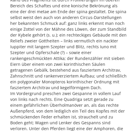
Bereich des Schaftes und eine konische Bekrönung als
eine der drei metae am Ende der spina gestaltet. Die spina
selbst weist den auch von anderen Circus-Darstellungen
her bekannten Schmuck auf: ganz links erkennt man noch
einige Zottel von der Mähne des Löwen, der zum Standbild
der Kybele gehört (s. u.); ein rechteckiges Gebäude mit den
Reliefs zweier Gottheiten – links vermutlich ein nackter
Iuppiter mit langem Szepter und Blitz, rechts Iuno mit
Szepter und Opferschale (?) – sowie einer
rankengeschmückten Attika; der Rundenzähler mit sieben
Eiern über einem von zwei korinthischen Säulen
getragenen Gebälk, bestehend aus fasziertem Architrav,
Zahnschnitt und rankenverziertem Aufbau; und schließlich
ein polygonaler Monopteros korinthischer Ordnung mit
fasziertem Architrav und kegelförmigem Dach.
Im Vordergrund preschen zwei Gespanne in vollem Lauf
von links nach rechts. Eine Quadriga setzt gerade zu
einem gefährlichen Überholmanöver an, als das rechte
Außenpferd, von dem lediglich ein Teil des Kopfes mit der
schmückenden Feder erhalten ist, strauchelt und zu
Boden geht; Wagen und Lenker des Gespanns sind
verloren. Unter den Pferden liegt eine der Amphoren, die