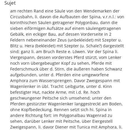
Sujet
am rechten Rand eine Säule von den Wendemarken der
Circusbahn, li. davon die Aufbauten der Spina, v.r.n.l.: von
korinthischen Säulen getragener Polygonbau, dann die
sieben eiförmigen Aufsätze auf einem säulengetragenen
Gebälk, ein eckiger Bau, auf dessen Vorderseite in 2
Feldern nebeneinander Zeus (unbekleidet) mit Szepter u.
Blitz u. Hera (bekleidet) mit Szepter (u. Schale?) dargestellt
sind; ganz li. am Bruch Reste e. Löwen. Vor der Spina li.
Viergespann, dessen vorderstes Pferd stürzt, vom Lenker
noch vorn übergebeugter Kopf zu sehen, Pferde mit
Federschmuck über d. Stirn, die äußeren haben Schwanz
aufgebunden, unter d. Pferden eine umgeworfene
Amphora zum Wassersprengen. Davor Zweigespann mit
Wagenlenker in übl. Tracht: Leibgurte, unter d. Kinn
befestigter Hut, nackte Arme, mit i.d. Re. hoch
geschwungener Peitsche sich umsehend; unter den
Pferden gestürzter Wagenlenker langgestreckt am Boden,
ohne Kopfbedeckung. Rennen setzt sich hi. Spina in
andere Richtung fort: im Polygonalbau Wagenrad zu
sehen, darüber Lenker mit Peitsche, über Eiergestell
Zweigespann, li. davor Diener mit Tunica mit Amphora, li.