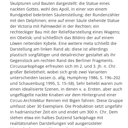
Skulpturen und Bauten dargestellt: die Statue eines
nackten Gottes, wohl des Apoll, in einer von einem
Rundgiebel bekrönten Säulenstellung; der Rundenzähler
mit den Delphinen; eine auf einer Säule stehende Statue
der Victoria mit Palmwedel in der Rechten; ein
rechteckiger Bau mit der Reliefdarstellung eines Wagens;
ein Obelisk; und schließlich das Bildnis der auf einem
Löwen reitenden Kybele. Eine weitere meta schließt die
Darstellung am linken Rand ab; diese ist allerdings
plastisch sorgfältiger und detailreicher gestaltet als ihr
Gegenstück am rechten Rand des Berliner Fragments.
Circussarkophage erfreuten sich im 2. und 3. Jh. n. Chr.
großer Beliebtheit, wobei sich grob zwei Varianten
unterscheiden lassen (s. allg. Humphrey 1986, S. 196–202
und Schauenburg 1995, S. 15–58). Sehr beliebt waren zum
einen idealisierte Szenen, in denen v. a. Eroten, aber auch
ungeflügelte nackte Knaben vor dem Hintergrund einer
Circus-Architektur Rennen mit Bigen fahren. Diese Gruppe
umfasst über 30 Exemplare. Die Produktion setzt ungefähr
in hadrianischer Zeit ein und endet um 300 n. Chr. Dem
stehen etwa ein halbes Dutzend Sarkophage mit
realitätsnahen Darstellungen voll ausgerüsteter