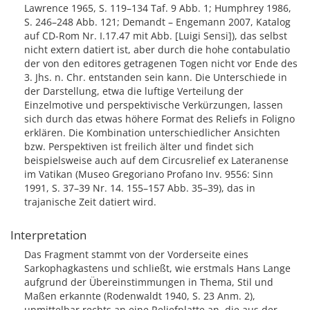
Lawrence 1965, S. 119–134 Taf. 9 Abb. 1; Humphrey 1986,
S. 246–248 Abb. 121; Demandt – Engemann 2007, Katalog
auf CD-Rom Nr. I.17.47 mit Abb. [Luigi Sensi]), das selbst
nicht extern datiert ist, aber durch die hohe contabulatio
der von den editores getragenen Togen nicht vor Ende des
3. Jhs. n. Chr. entstanden sein kann. Die Unterschiede in
der Darstellung, etwa die luftige Verteilung der
Einzelmotive und perspektivische Verkürzungen, lassen
sich durch das etwas höhere Format des Reliefs in Foligno
erklären. Die Kombination unterschiedlicher Ansichten
bzw. Perspektiven ist freilich älter und findet sich
beispielsweise auch auf dem Circusrelief ex Lateranense
im Vatikan (Museo Gregoriano Profano Inv. 9556: Sinn
1991, S. 37–39 Nr. 14. 155–157 Abb. 35–39), das in
trajanische Zeit datiert wird.
Interpretation
Das Fragment stammt von der Vorderseite eines
Sarkophagkastens und schließt, wie erstmals Hans Lange
aufgrund der Übereinstimmungen in Thema, Stil und
Maßen erkannte (Rodenwaldt 1940, S. 23 Anm. 2),
unmittelbar rechts an eine Reliefplatte an, die aus der