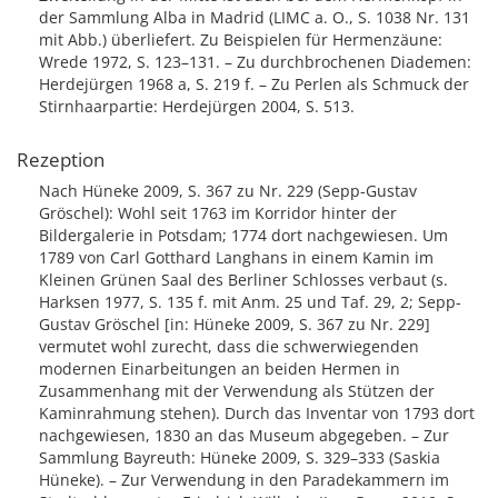
der Sammlung Alba in Madrid (LIMC a. O., S. 1038 Nr. 131
mit Abb.) überliefert. Zu Beispielen für Hermenzäune:
Wrede 1972, S. 123–131. – Zu durchbrochenen Diademen:
Herdejürgen 1968 a, S. 219 f. – Zu Perlen als Schmuck der
Stirnhaarpartie: Herdejürgen 2004, S. 513.
Rezeption
Nach Hüneke 2009, S. 367 zu Nr. 229 (Sepp-Gustav
Gröschel): Wohl seit 1763 im Korridor hinter der
Bildergalerie in Potsdam; 1774 dort nachgewiesen. Um
1789 von Carl Gotthard Langhans in einem Kamin im
Kleinen Grünen Saal des Berliner Schlosses verbaut (s.
Harksen 1977, S. 135 f. mit Anm. 25 und Taf. 29, 2; Sepp-
Gustav Gröschel [in: Hüneke 2009, S. 367 zu Nr. 229]
vermutet wohl zurecht, dass die schwerwiegenden
modernen Einarbeitungen an beiden Hermen in
Zusammenhang mit der Verwendung als Stützen der
Kaminrahmung stehen). Durch das Inventar von 1793 dort
nachgewiesen, 1830 an das Museum abgegeben. – Zur
Sammlung Bayreuth: Hüneke 2009, S. 329–333 (Saskia
Hüneke). – Zur Verwendung in den Paradekammern im