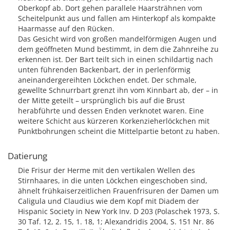
Oberkopf ab. Dort gehen parallele Haarsträhnen vom
Scheitelpunkt aus und fallen am Hinterkopf als kompakte
Haarmasse auf den Rücken.
Das Gesicht wird von großen mandelförmigen Augen und
dem geöffneten Mund bestimmt, in dem die Zahnreihe zu
erkennen ist. Der Bart teilt sich in einen schildartig nach
unten führenden Backenbart, der in perlenförmig
aneinandergereihten Löckchen endet. Der schmale,
gewellte Schnurrbart grenzt ihn vom Kinnbart ab, der – in
der Mitte geteilt – ursprünglich bis auf die Brust
herabführte und dessen Enden verknotet waren. Eine
weitere Schicht aus kürzeren Korkenzieherlöckchen mit
Punktbohrungen scheint die Mittelpartie betont zu haben.
Datierung
Die Frisur der Herme mit den vertikalen Wellen des
Stirnhaares, in die unten Löckchen eingeschoben sind,
ähnelt frühkaiserzeitlichen Frauenfrisuren der Damen um
Caligula und Claudius wie dem Kopf mit Diadem der
Hispanic Society in New York Inv. D 203 (Polaschek 1973, S.
30 Taf. 12, 2. 15, 1. 18, 1; Alexandridis 2004, S. 151 Nr. 86