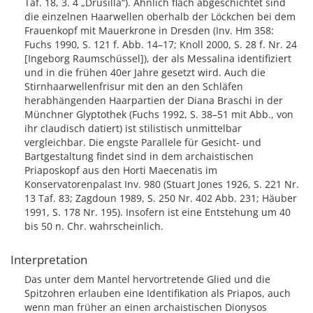
Taf. 18, 3. 4 „Drusilla“). Ähnlich flach abgeschichtet sind
die einzelnen Haarwellen oberhalb der Löckchen bei dem
Frauenkopf mit Mauerkrone in Dresden (Inv. Hm 358:
Fuchs 1990, S. 121 f. Abb. 14–17; Knoll 2000, S. 28 f. Nr. 24
[Ingeborg Raumschüssel]), der als Messalina identifiziert
und in die frühen 40er Jahre gesetzt wird. Auch die
Stirnhaarwellenfrisur mit den an den Schläfen
herabhängenden Haarpartien der Diana Braschi in der
Münchner Glyptothek (Fuchs 1992, S. 38–51 mit Abb., von
ihr claudisch datiert) ist stilistisch unmittelbar
vergleichbar. Die engste Parallele für Gesicht- und
Bartgestaltung findet sind in dem archaistischen
Priaposkopf aus den Horti Maecenatis im
Konservatorenpalast Inv. 980 (Stuart Jones 1926, S. 221 Nr.
13 Taf. 83; Zagdoun 1989, S. 250 Nr. 402 Abb. 231; Häuber
1991, S. 178 Nr. 195). Insofern ist eine Entstehung um 40
bis 50 n. Chr. wahrscheinlich.
Interpretation
Das unter dem Mantel hervortretende Glied und die
Spitzohren erlauben eine Identifikation als Priapos, auch
wenn man früher an einen archaistischen Dionysos