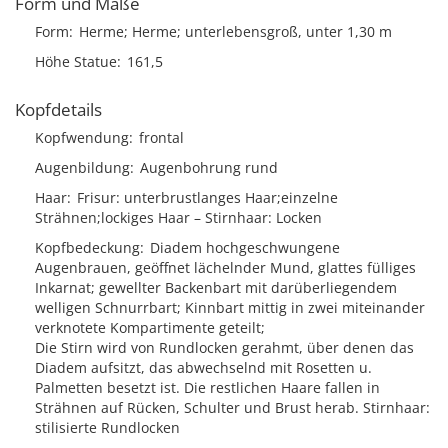
Form und Maße
Form
Herme; Herme; unterlebensgroß, unter 1,30 m
Höhe Statue
161,5
Kopfdetails
Kopfwendung
frontal
Augenbildung
Augenbohrung rund
Haar
Frisur
unterbrustlanges Haar;einzelne
Strähnen;lockiges Haar
Stirnhaar
Locken
Kopfbedeckung
Diadem hochgeschwungene
Augenbrauen, geöffnet lächelnder Mund, glattes fülliges
Inkarnat; gewellter Backenbart mit darüberliegendem
welligen Schnurrbart; Kinnbart mittig in zwei miteinander
verknotete Kompartimente geteilt;
Die Stirn wird von Rundlocken gerahmt, über denen das
Diadem aufsitzt, das abwechselnd mit Rosetten u.
Palmetten besetzt ist. Die restlichen Haare fallen in
Strähnen auf Rücken, Schulter und Brust herab. Stirnhaar:
stilisierte Rundlocken