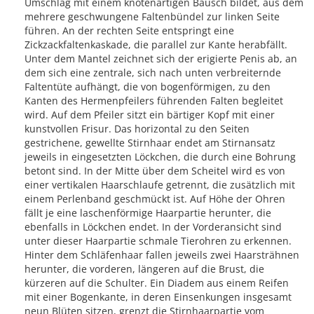
Umschlag mit einem knotenartigen Bausch bildet, aus dem
mehrere geschwungene Faltenbündel zur linken Seite
führen. An der rechten Seite entspringt eine
Zickzackfaltenkaskade, die parallel zur Kante herabfällt.
Unter dem Mantel zeichnet sich der erigierte Penis ab, an
dem sich eine zentrale, sich nach unten verbreiternde
Faltentüte aufhängt, die von bogenförmigen, zu den
Kanten des Hermenpfeilers führenden Falten begleitet
wird. Auf dem Pfeiler sitzt ein bärtiger Kopf mit einer
kunstvollen Frisur. Das horizontal zu den Seiten
gestrichene, gewellte Stirnhaar endet am Stirnansatz
jeweils in eingesetzten Löckchen, die durch eine Bohrung
betont sind. In der Mitte über dem Scheitel wird es von
einer vertikalen Haarschlaufe getrennt, die zusätzlich mit
einem Perlenband geschmückt ist. Auf Höhe der Ohren
fällt je eine laschenförmige Haarpartie herunter, die
ebenfalls in Löckchen endet. In der Vorderansicht sind
unter dieser Haarpartie schmale Tierohren zu erkennen.
Hinter dem Schläfenhaar fallen jeweils zwei Haarsträhnen
herunter, die vorderen, längeren auf die Brust, die
kürzeren auf die Schulter. Ein Diadem aus einem Reifen
mit einer Bogenkante, in deren Einsenkungen insgesamt
neun Blüten sitzen, grenzt die Stirnhaarpartie vom