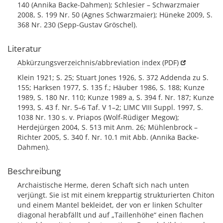
140 (Annika Backe-Dahmen); Schlesier – Schwarzmaier
2008, S. 199 Nr. 50 (Agnes Schwarzmaier); Hüneke 2009, S.
368 Nr. 230 (Sepp-Gustav Gröschel).
Literatur
Abkürzungsverzeichnis/abbreviation index (PDF)
Klein 1921; S. 25; Stuart Jones 1926, S. 372 Addenda zu S.
155; Harksen 1977, S. 135 f.; Häuber 1986, S. 188; Kunze
1989, S. 180 Nr. 110; Kunze 1989 a, S. 394 f. Nr. 187; Kunze
1993, S. 43 f. Nr. 5–6 Taf. V 1–2; LIMC VIII Suppl. 1997, S.
1038 Nr. 130 s. v. Priapos (Wolf-Rüdiger Megow);
Herdejürgen 2004, S. 513 mit Anm. 26; Mühlenbrock –
Richter 2005, S. 340 f. Nr. 10.1 mit Abb. (Annika Backe-
Dahmen).
Beschreibung
Archaistische Herme, deren Schaft sich nach unten
verjüngt. Sie ist mit einem kreppartig strukturierten Chiton
und einem Mantel bekleidet, der von er linken Schulter
diagonal herabfällt und auf „Taillenhöhe“ einen flachen