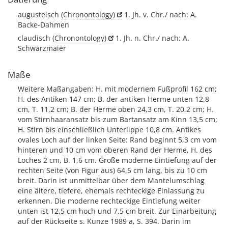
augusteisch
(Chronontology)
1. Jh. v. Chr./ nach: A.
Backe-Dahmen
claudisch
(Chronontology)
1. Jh. n. Chr./ nach: A.
Schwarzmaier
Maße
Weitere Maßangaben: H. mit modernem Fußprofil 162 cm;
H. des Antiken 147 cm; B. der antiken Herme unten 12,8
cm, T. 11,2 cm; B. der Herme oben 24,3 cm, T. 20,2 cm; H.
vom Stirnhaaransatz bis zum Bartansatz am Kinn 13,5 cm;
H. Stirn bis einschließlich Unterlippe 10,8 cm. Antikes
ovales Loch auf der linken Seite: Rand beginnt 5,3 cm vom
hinteren und 10 cm vom oberen Rand der Herme, H. des
Loches 2 cm, B. 1,6 cm. Große moderne Eintiefung auf der
rechten Seite (von Figur aus) 64,5 cm lang, bis zu 10 cm
breit. Darin ist unmittelbar über dem Mantelumschlag
eine ältere, tiefere, ehemals rechteckige Einlassung zu
erkennen. Die moderne rechteckige Eintiefung weiter
unten ist 12,5 cm hoch und 7,5 cm breit. Zur Einarbeitung
auf der Rückseite s. Kunze 1989 a, S. 394. Darin im