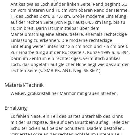
Antikes ovales Loch auf der linken Seite: Rand beginnt 5,3
cm vom hinteren und 10 cm vom oberen Rand der Herme,
H. des Loches 2 cm, B. 1,6 cm. Große moderne Eintiefung
auf der rechten Seite (von Figur aus) 64,5 cm lang, bis zu
10 cm breit. Darin ist unmittelbar über dem
Mantelumschlag eine ältere, tiefere, ehemals rechteckige
Einlassung zu erkennen. Die moderne rechteckige
Eintiefung weiter unten ist 12,5 cm hoch und 7,5 cm breit.
Zur Einarbeitung auf der Rückseite s. Kunze 1989 a, S. 394.
Darin im Zentrum ein rechteckiges, vermutlich antikes
Loch, das ungefähr auf gleicher Höhe liegt wie das auf der
rechten Seite (s. SMB-PK, ANT, Neg. Sk 8601).
Material/Technik
Weißer, großkristalliner Marmor mit grauen Streifen.
Erhaltung
Es fehlen Nase, ein Teil des Bartes unterhalb des Kinns
mit der Bartspitze, die auf dem Brustbein auflag, Teile der
Schulterlocken auf beiden Schultern; Diadem bestoßen,
vorderste Locke an der rechten Schläfe im unteren Teil