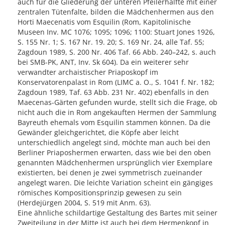
auch für die Gliederung der unteren Pfeilerhälfte mit einer
zentralen Tütenfalte, bilden die Mädchenhermen aus den
Horti Maecenatis vom Esquilin (Rom, Kapitolinische
Museen Inv. MC 1076; 1095; 1096; 1100: Stuart Jones 1926,
S. 155 Nr. 1; S. 167 Nr. 19. 20; S. 169 Nr. 24, alle Taf. 55;
Zagdoun 1989, S. 200 Nr. 406 Taf. 66 Abb. 240–242, s. auch
bei SMB-PK, ANT, Inv. Sk 604). Da ein weiterer sehr
verwandter archaistischer Priaposkopf im
Konservatorenpalast in Rom (LIMC a. O., S. 1041 f. Nr. 182;
Zagdoun 1989, Taf. 63 Abb. 231 Nr. 402) ebenfalls in den
Maecenas-Gärten gefunden wurde, stellt sich die Frage, ob
nicht auch die in Rom angekauften Hermen der Sammlung
Bayreuth ehemals vom Esquilin stammen können. Da die
Gewänder gleichgerichtet, die Köpfe aber leicht
unterschiedlich angelegt sind, möchte man auch bei den
Berliner Priaposhermen erwarten, dass wie bei den oben
genannten Mädchenhermen ursprünglich vier Exemplare
existierten, bei denen je zwei symmetrisch zueinander
angelegt waren. Die leichte Variation scheint ein gängiges
römisches Kompositionsprinzip gewesen zu sein
(Herdejürgen 2004, S. 519 mit Anm. 63).
Eine ähnliche schildartige Gestaltung des Bartes mit seiner
Zweiteilung in der Mitte ist auch bei dem Hermenkopf in