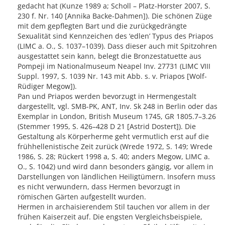
gedacht hat (Kunze 1989 a; Scholl – Platz-Horster 2007, S.
230 f. Nr. 140 [Annika Backe-Dahmen]). Die schönen Züge
mit dem gepflegten Bart und die zurückgedrängte
Sexualität sind Kennzeichen des ‘edlen’ Typus des Priapos
(LIMC a. O., S. 1037–1039). Dass dieser auch mit Spitzohren
ausgestattet sein kann, belegt die Bronzestatuette aus
Pompeji im Nationalmuseum Neapel Inv. 27731 (LIMC VIII
Suppl. 1997, S. 1039 Nr. 143 mit Abb. s. v. Priapos [Wolf-
Rüdiger Megow]).
Pan und Priapos werden bevorzugt in Hermengestalt
dargestellt, vgl. SMB-PK, ANT, Inv. Sk 248 in Berlin oder das
Exemplar in London, British Museum 1745, GR 1805.7–3.26
(Stemmer 1995, S. 426–428 D 21 [Astrid Dostert]). Die
Gestaltung als Körperherme geht vermutlich erst auf die
frühhellenistische Zeit zurück (Wrede 1972, S. 149; Wrede
1986, S. 28; Rückert 1998 a, S. 40; anders Megow, LIMC a.
O., S. 1042) und wird dann besonders gängig, vor allem in
Darstellungen von ländlichen Heiligtümern. Insofern muss
es nicht verwundern, dass Hermen bevorzugt in
römischen Gärten aufgestellt wurden.
Hermen in archaisierendem Stil tauchen vor allem in der
frühen Kaiserzeit auf. Die engsten Vergleichsbeispiele,