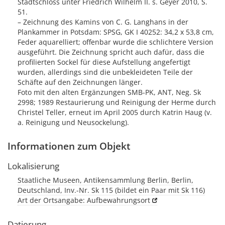
Stadtschloss unter Friedrich Wilhelm II. s. Geyer 2010, S.
51.
– Zeichnung des Kamins von C. G. Langhans in der
Plankammer in Potsdam: SPSG, GK I 40252: 34,2 x 53,8 cm,
Feder aquarelliert; offenbar wurde die schlichtere Version
ausgeführt. Die Zeichnung spricht auch dafür, dass die
profilierten Sockel für diese Aufstellung angefertigt
wurden, allerdings sind die unbekleideten Teile der
Schäfte auf den Zeichnungen länger.
Foto mit den alten Ergänzungen SMB-PK, ANT, Neg. Sk
2998; 1989 Restaurierung und Reinigung der Herme durch
Christel Teller, erneut im April 2005 durch Katrin Haug (v.
a. Reinigung und Neusockelung).
Informationen zum Objekt
Lokalisierung
Staatliche Museen, Antikensammlung Berlin, Berlin,
Deutschland, Inv.-Nr. Sk 115 (bildet ein Paar mit Sk 116)
Art der Ortsangabe: Aufbewahrungsort
Datierung