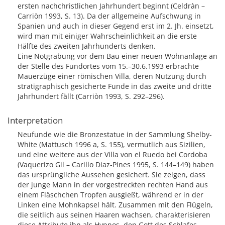
ersten nachchristlichen Jahrhundert beginnt (Celdràn –
Carriòn 1993, S. 13). Da der allgemeine Aufschwung in
Spanien und auch in dieser Gegend erst im 2. Jh. einsetzt,
wird man mit einiger Wahrscheinlichkeit an die erste
Hälfte des zweiten Jahrhunderts denken.
Eine Notgrabung vor dem Bau einer neuen Wohnanlage an
der Stelle des Fundortes vom 15.–30.6.1993 erbrachte
Mauerzüge einer römischen Villa, deren Nutzung durch
stratigraphisch gesicherte Funde in das zweite und dritte
Jahrhundert fällt (Carriòn 1993, S. 292–296).
Interpretation
Neufunde wie die Bronzestatue in der Sammlung Shelby-
White (Mattusch 1996 a, S. 155), vermutlich aus Sizilien,
und eine weitere aus der Villa von el Ruedo bei Cordoba
(Vaquerizo Gil – Carillo Diaz-Pines 1995, S. 144–149) haben
das ursprüngliche Aussehen gesichert. Sie zeigen, dass
der junge Mann in der vorgestreckten rechten Hand aus
einem Fläschchen Tropfen ausgießt, während er in der
Linken eine Mohnkapsel hält. Zusammen mit den Flügeln,
die seitlich aus seinen Haaren wachsen, charakterisieren
diese Attribute ihn als Hypnos, den Gott des Schlafes.