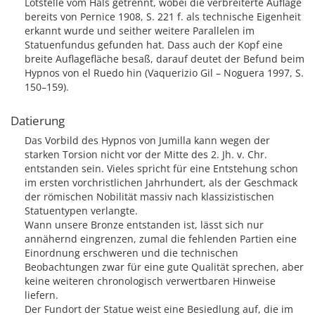
Lötstelle vom Hals getrennt, wobei die verbreiterte Auflage
bereits von Pernice 1908, S. 221 f. als technische Eigenheit
erkannt wurde und seither weitere Parallelen im
Statuenfundus gefunden hat. Dass auch der Kopf eine
breite Auflagefläche besaß, darauf deutet der Befund beim
Hypnos von el Ruedo hin (Vaquerizio Gil – Noguera 1997, S.
150–159).
Datierung
Das Vorbild des Hypnos von Jumilla kann wegen der
starken Torsion nicht vor der Mitte des 2. Jh. v. Chr.
entstanden sein. Vieles spricht für eine Entstehung schon
im ersten vorchristlichen Jahrhundert, als der Geschmack
der römischen Nobilität massiv nach klassizistischen
Statuentypen verlangte.
Wann unsere Bronze entstanden ist, lässt sich nur
annähernd eingrenzen, zumal die fehlenden Partien eine
Einordnung erschweren und die technischen
Beobachtungen zwar für eine gute Qualität sprechen, aber
keine weiteren chronologisch verwertbaren Hinweise
liefern.
Der Fundort der Statue weist eine Besiedlung auf, die im