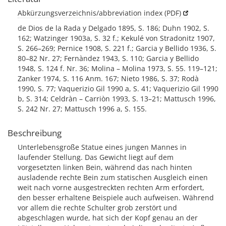
Abkürzungsverzeichnis/abbreviation index (PDF)
de Dios de la Rada y Delgado 1895, S. 186; Duhn 1902, S.
162; Watzinger 1903a, S. 32 f.; Kekulé von Stradonitz 1907,
S. 266–269; Pernice 1908, S. 221 f.; Garcia y Bellido 1936, S.
80–82 Nr. 27; Fernàndez 1943, S. 110; Garcia y Bellido
1948, S. 124 f. Nr. 36; Molina – Molina 1973, S. 55. 119–121;
Zanker 1974, S. 116 Anm. 167; Nieto 1986, S. 37; Rodà
1990, S. 77; Vaquerizio Gil 1990 a, S. 41; Vaquerizio Gil 1990
b, S. 314; Celdràn – Carriòn 1993, S. 13–21; Mattusch 1996,
S. 242 Nr. 27; Mattusch 1996 a, S. 155.
Beschreibung
Unterlebensgroße Statue eines jungen Mannes in
laufender Stellung. Das Gewicht liegt auf dem
vorgesetzten linken Bein, während das nach hinten
ausladende rechte Bein zum statischen Ausgleich einen
weit nach vorne ausgestreckten rechten Arm erfordert,
den besser erhaltene Beispiele auch aufweisen. Während
vor allem die rechte Schulter grob zerstört und
abgeschlagen wurde, hat sich der Kopf genau an der