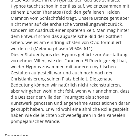
Hypnos taucht schon in der Ilias auf, wo er zusammen mit
seinem Bruder Thanatos (Tod) den gefallenen Helden
Memnon vom Schlachtfeld trägt. Unsere Bronze geht aber
nicht mehr auf die archaische Vorstellungswelt zurück,
sondern ist Ausdruck einer späteren Zeit. Man mag hinter
dem Entwurf schon das augusteische Bild der Gottheit
sehen, wie es am eindringlichsten von Ovid formuliert
worden ist (Metamorphosen VI 606–611).
Dieser Statuentypus des Hypnos gehörte zur Ausstattung
vornehmer Villen, wie der Fund von El Ruedo gezeigt hat,
wo der Hypnos zusammen mit anderen mythischen
Gestalten aufgestellt war und auch noch nach der
Christianisierung seinen Platz behielt. Die genaue
Bedeutung können wir natürlich nicht rekonstruieren,
aber wir gehen wohl nicht fehl, wenn wir annehmen, dass
die Besitzer der Villa den Traumgott als schönes
Kunstwerk genossen und angenehme Assoziationen daran
geknüpft haben. Er wird wohl eine ähnliche Rolle gespielt
haben wie die leichten Schwebefiguren in den Paneelen
pompejanischer Wände.
Rezeption