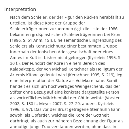
Interpretation
Nach dem Schleier, der der Figur den Rücken herabfällt zu
urteilen, ist diese Kore der Gruppe der
Schleierträgerinnen zuzuordnen (vgl. die Liste der 1986
bekannten großplastischen Schleierträgerinnen bei Kron
[1986, S. 51 Anm. 15]). Eine semantische Eingrenzung des
Schleiers als Kennzeichnung einer bestimmten Gruppe
innerhalb der ionischen Adelsgesellschaft oder eines
Amtes im Kult ist bisher nicht gelungen (Kyrieleis 1995, S.
30 f.). Der Fundort der Kore in einem Bereich des
Kalabaktepe, der von Michael Kerschner als Heiligtum der
Artemis Kitone gedeutet wird (Kerschner 1995, S. 219), legt
eine Interpretation der Statue als Votivkore nahe. Somit
handelt es sich um hochwertiges Weihgeschenk, das der
Stifter ohne Bezug auf eine konkrete dargestellte Person
als vortreffliches Mädchenbild der Göttin weihte (Vorster
2002, S. 130 f.; Meyer 2007, S. 27–29; anders: Kyrieleis
1996, S. 97). Das vor der Brust getragene Steinhuhn kann
sowohl als Opfertier, welches die Kore der Gottheit
darbringt, als auch zur näheren Bezeichnung der Figur als
anmutige junge Frau verstanden werden, ohne dass in