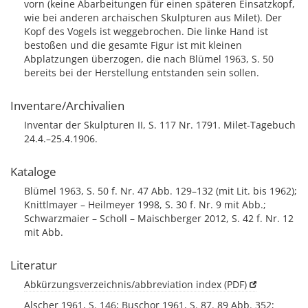
vorn (keine Abarbeitungen für einen späteren Einsatzkopf,
wie bei anderen archaischen Skulpturen aus Milet). Der
Kopf des Vogels ist weggebrochen. Die linke Hand ist
bestoßen und die gesamte Figur ist mit kleinen
Abplatzungen überzogen, die nach Blümel 1963, S. 50
bereits bei der Herstellung entstanden sein sollen.
Inventare/Archivalien
Inventar der Skulpturen II, S. 117 Nr. 1791. Milet-Tagebuch
24.4.–25.4.1906.
Kataloge
Blümel 1963, S. 50 f. Nr. 47 Abb. 129–132 (mit Lit. bis 1962);
Knittlmayer – Heilmeyer 1998, S. 30 f. Nr. 9 mit Abb.;
Schwarzmaier – Scholl – Maischberger 2012, S. 42 f. Nr. 12
mit Abb.
Literatur
Abkürzungsverzeichnis/abbreviation index (PDF)
Alscher 1961, S. 146; Buschor 1961, S. 87. 89 Abb. 352;