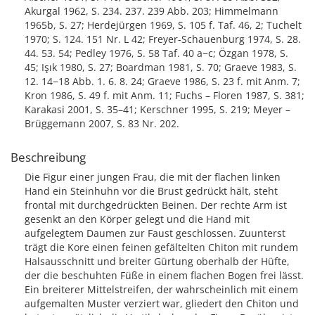
Akurgal 1962, S. 234. 237. 239 Abb. 203; Himmelmann
1965b, S. 27; Herdejürgen 1969, S. 105 f. Taf. 46, 2; Tuchelt
1970; S. 124. 151 Nr. L 42; Freyer-Schauenburg 1974, S. 28.
44. 53. 54; Pedley 1976, S. 58 Taf. 40 a−c; Özgan 1978, S.
45; Işık 1980, S. 27; Boardman 1981, S. 70; Graeve 1983, S.
12. 14−18 Abb. 1. 6. 8. 24; Graeve 1986, S. 23 f. mit Anm. 7;
Kron 1986, S. 49 f. mit Anm. 11; Fuchs – Floren 1987, S. 381;
Karakasi 2001, S. 35–41; Kerschner 1995, S. 219; Meyer –
Brüggemann 2007, S. 83 Nr. 202.
Beschreibung
Die Figur einer jungen Frau, die mit der flachen linken
Hand ein Steinhuhn vor die Brust gedrückt hält, steht
frontal mit durchgedrückten Beinen. Der rechte Arm ist
gesenkt an den Körper gelegt und die Hand mit
aufgelegtem Daumen zur Faust geschlossen. Zuunterst
trägt die Kore einen feinen gefältelten Chiton mit rundem
Halsausschnitt und breiter Gürtung oberhalb der Hüfte,
der die beschuhten Füße in einem flachen Bogen frei lässt.
Ein breiterer Mittelstreifen, der wahrscheinlich mit einem
aufgemalten Muster verziert war, gliedert den Chiton und