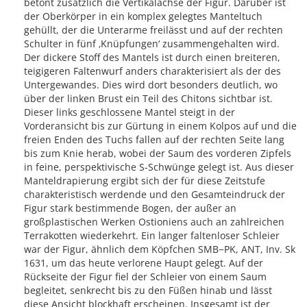
betont zusätzlich die Vertikalachse der Figur. Darüber ist
der Oberkörper in ein komplex gelegtes Manteltuch
gehüllt, der die Unterarme freilässt und auf der rechten
Schulter in fünf ‚Knüpfungen‘ zusammengehalten wird.
Der dickere Stoff des Mantels ist durch einen breiteren,
teigigeren Faltenwurf anders charakterisiert als der des
Untergewandes. Dies wird dort besonders deutlich, wo
über der linken Brust ein Teil des Chitons sichtbar ist.
Dieser links geschlossene Mantel steigt in der
Vorderansicht bis zur Gürtung in einem Kolpos auf und die
freien Enden des Tuchs fallen auf der rechten Seite lang
bis zum Knie herab, wobei der Saum des vorderen Zipfels
in feine, perspektivische S-Schwünge gelegt ist. Aus dieser
Manteldrapierung ergibt sich der für diese Zeitstufe
charakteristisch werdende und den Gesamteindruck der
Figur stark bestimmende Bogen, der außer an
großplastischen Werken Ostioniens auch an zahlreichen
Terrakotten wiederkehrt. Ein langer faltenloser Schleier
war der Figur, ähnlich dem Köpfchen SMB−PK, ANT, Inv. Sk
1631, um das heute verlorene Haupt gelegt. Auf der
Rückseite der Figur fiel der Schleier von einem Saum
begleitet, senkrecht bis zu den Füßen hinab und lässt
diese Ansicht blockhaft erscheinen. Insgesamt ist der