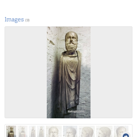
Images
(9)
Sh