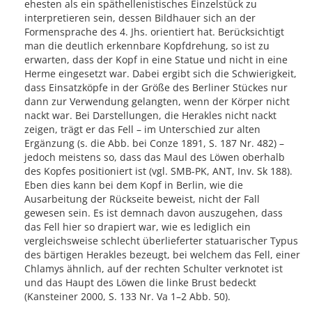
ehesten als ein späthellenistisches Einzelstück zu
interpretieren sein, dessen Bildhauer sich an der
Formensprache des 4. Jhs. orientiert hat. Berücksichtigt
man die deutlich erkennbare Kopfdrehung, so ist zu
erwarten, dass der Kopf in eine Statue und nicht in eine
Herme eingesetzt war. Dabei ergibt sich die Schwierigkeit,
dass Einsatzköpfe in der Größe des Berliner Stückes nur
dann zur Verwendung gelangten, wenn der Körper nicht
nackt war. Bei Darstellungen, die Herakles nicht nackt
zeigen, trägt er das Fell – im Unterschied zur alten
Ergänzung (s. die Abb. bei Conze 1891, S. 187 Nr. 482) –
jedoch meistens so, dass das Maul des Löwen oberhalb
des Kopfes positioniert ist (vgl. SMB-PK, ANT, Inv. Sk 188).
Eben dies kann bei dem Kopf in Berlin, wie die
Ausarbeitung der Rückseite beweist, nicht der Fall
gewesen sein. Es ist demnach davon auszugehen, dass
das Fell hier so drapiert war, wie es lediglich ein
vergleichsweise schlecht überlieferter statuarischer Typus
des bärtigen Herakles bezeugt, bei welchem das Fell, einer
Chlamys ähnlich, auf der rechten Schulter verknotet ist
und das Haupt des Löwen die linke Brust bedeckt
(Kansteiner 2000, S. 133 Nr. Va 1–2 Abb. 50).