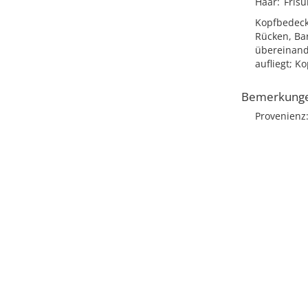
Haar
Frisu
Kopfbedec
Rücken, Ba
übereinand
aufliegt; 
Bemerkung
Provenienz: