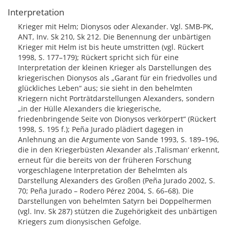
Interpretation
Krieger mit Helm; Dionysos oder Alexander. Vgl. SMB-PK,
ANT, Inv. Sk 210, Sk 212. Die Benennung der unbärtigen
Krieger mit Helm ist bis heute umstritten (vgl. Rückert
1998, S. 177–179); Rückert spricht sich für eine
Interpretation der kleinen Krieger als Darstellungen des
kriegerischen Dionysos als „Garant für ein friedvolles und
glückliches Leben“ aus; sie sieht in den behelmten
Kriegern nicht Porträtdarstellungen Alexanders, sondern
„in der Hülle Alexanders die kriegerische,
friedenbringende Seite von Dionysos verkörpert“ (Rückert
1998, S. 195 f.); Peña Jurado plädiert dagegen in
Anlehnung an die Argumente von Sande 1993, S. 189–196,
die in den Kriegerbüsten Alexander als ‚Talisman‘ erkennt,
erneut für die bereits von der früheren Forschung
vorgeschlagene Interpretation der Behelmten als
Darstellung Alexanders des Großen (Peña Jurado 2002, S.
70; Peña Jurado – Rodero Pérez 2004, S. 66–68). Die
Darstellungen von behelmten Satyrn bei Doppelhermen
(vgl. Inv. Sk 287) stützen die Zugehörigkeit des unbärtigen
Kriegers zum dionysischen Gefolge.