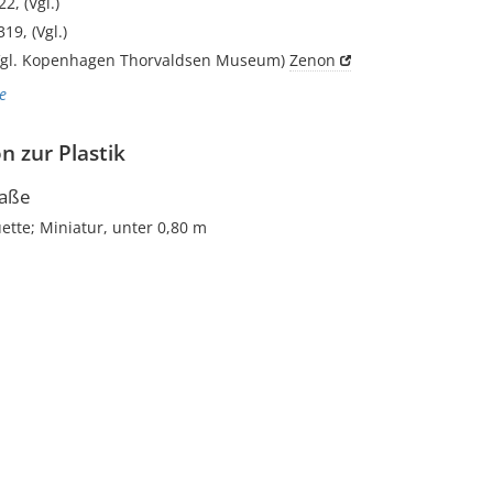
22, (Vgl.)
19, (Vgl.)
(Vgl. Kopenhagen Thorvaldsen Museum)
Zenon
e
n zur Plastik
aße
uette; Miniatur, unter 0,80 m