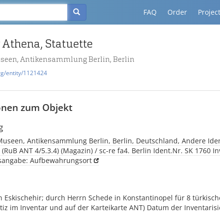
FAQ
Order
Projec
 Athena, Statuette
useen, Antikensammlung Berlin, Berlin
rg/entity/1121424
onen zum Objekt
g
Museen, Antikensammlung Berlin, Berlin, Deutschland, Andere Iden
 (RuB ANT 4/5.3.4) (Magazin) / sc-re fa4. Berlin Ident.Nr. SK 1760 In
tsangabe: Aufbewahrungsort
 Eskischehir; durch Herrn Schede in Konstantinopel für 8 türkisc
tiz im Inventar und auf der Karteikarte ANT) Datum der Inventaris