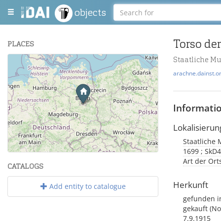
objects
Torso der
PLACES
Staatliche M
+
arachne.dainst.o
−
Informati
Lokalisierun
Staatliche 
Leaflet
| Maps and Data ©
OpenStreetMap
.
1699 ; SkD4
Art der Or
CATALOGS
Herkunft
Add entity to catalogue
gefunden in
gekauft (No
7.9.1915