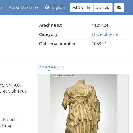
ts
About Arachne
English
Sign In
Sign Up
Arachne ID:
1121424
Category:
Einzelobjekte
Old serial number:
105907
Images
(11)
t. Nr., AC-
v.-Nr. Sk 1760
he Pfund
ierung: