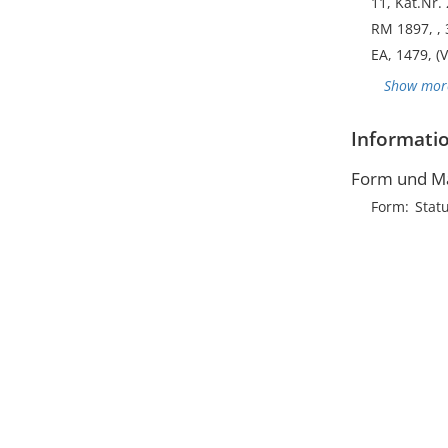
11, Kat.Nr. 
RM 1897, , 3
EA, 1479, 
Show mor
Informatio
Form und M
Form
Stat