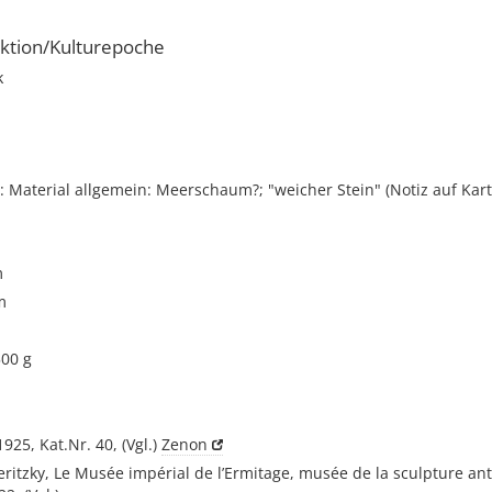
ktion/Kulturepoche
k
Material allgemein: Meerschaum?; "weicher Stein" (Notiz auf Kart
m
m
500 g
25, Kat.Nr. 40, (Vgl.)
Zenon
eritzky, Le Musée impérial de l’Ermitage, musée de la sculpture ant