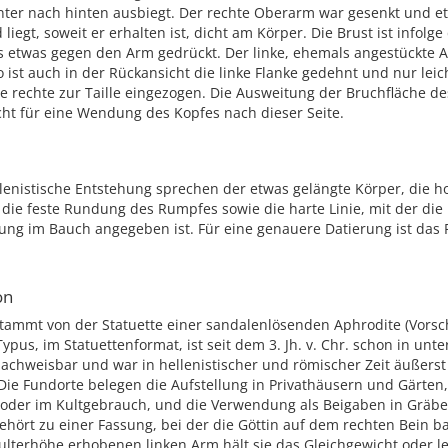
nter nach hinten ausbiegt. Der rechte Oberarm war gesenkt und e
liegt, soweit er erhalten ist, dicht am Körper. Die Brust ist infolg
s etwas gegen den Arm gedrückt. Der linke, ehemals angestückte 
 ist auch in der Rückansicht die linke Flanke gedehnt und nur lei
e rechte zur Taille eingezogen. Die Ausweitung der Bruchfläche d
cht für eine Wendung des Kopfes nach dieser Seite.
llenistische Entstehung sprechen der etwas gelängte Körper, die 
die feste Rundung des Rumpfes sowie die harte Linie, mit der die
ung im Bauch angegeben ist. Für eine genauere Datierung ist das
on
stammt von der Statuette einer sandalenlösenden Aphrodite (Vors
Typus, im Statuettenformat, ist seit dem 3. Jh. v. Chr. schon in unt
achweisbar und war in hellenistischer und römischer Zeit äußerst
 Die Fundorte belegen die Aufstellung in Privathäusern und Gärten,
 oder im Kultgebrauch, und die Verwendung als Beigaben in Gräbe
hört zu einer Fassung, bei der die Göttin auf dem rechten Bein ba
lterhöhe erhobenen linken Arm hält sie das Gleichgewicht oder le