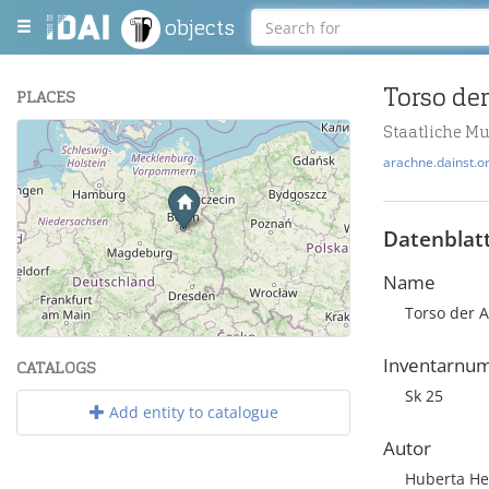
objects
PLACES
Staatliche M
+
arachne.dainst.o
−
Datenblat
Name
Torso der 
Leaflet
| Maps and Data ©
OpenStreetMap
.
Inventarnu
CATALOGS
Sk 25
Add entity to catalogue
Autor
Huberta He