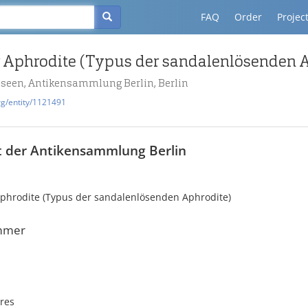
FAQ
Order
Projec
useen, Antikensammlung Berlin, Berlin
rg/entity/1121491
t der Antikensammlung Berlin
Aphrodite (Typus der sandalenlösenden Aphrodite)
mmer
res