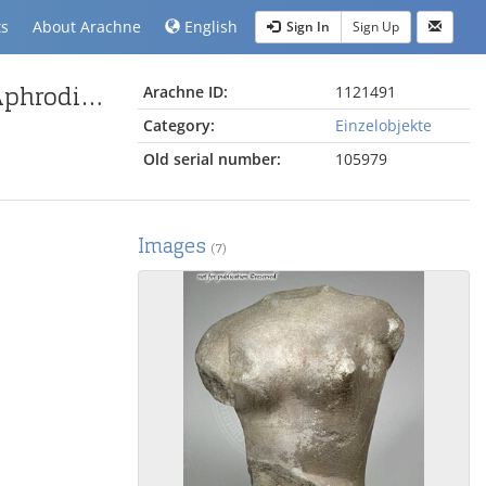
ts
About Arachne
English
Sign In
Sign Up
Torso der Aphrodite (Typus der sandalenlösenden Aphrodite)
Arachne ID:
1121491
Category:
Einzelobjekte
Old serial number:
105979
Images
(7)