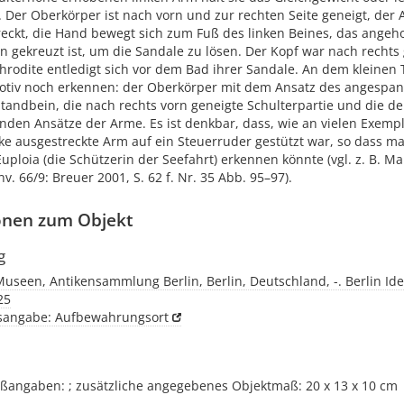
. Der Oberkörper ist nach vorn und zur rechten Seite geneigt, der
reckt, die Hand bewegt sich zum Fuß des linken Beines, das angeh
n gekreuzt ist, um die Sandale zu lösen. Der Kopf war nach recht
hrodite entledigt sich vor dem Bad ihrer Sandale. An dem kleinen 
otiv noch erkennen: der Oberkörper mit dem Ansatz des angespan
tandbein, die nach rechts vorn geneigte Schulterpartie und die d
nden Ansätze der Arme. Es ist denkbar, dass, wie an vielen Exemp
nke ausgestreckte Arm auf ein Steuerruder gestützt war, so dass ma
uploia (die Schützerin der Seefahrt) erkennen könnte (vgl. z. B. M
nv. 66/9: Breuer 2001, S. 62 f. Nr. 35 Abb. 95–97).
onen zum Objekt
g
Museen, Antikensammlung Berlin, Berlin, Deutschland, -. Berlin Ide
25
tsangabe: Aufbewahrungsort
ßangaben: ; zusätzliche angegebenes Objektmaß: 20 x 13 x 10 cm