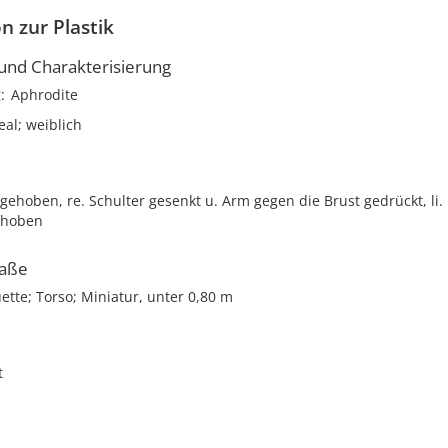
n zur Plastik
nd Charakterisierung
g
Aphrodite
eal; weiblich
 gehoben, re. Schulter gesenkt u. Arm gegen die Brust gedrückt, li.
ehoben
aße
uette; Torso; Miniatur, unter 0,80 m
t