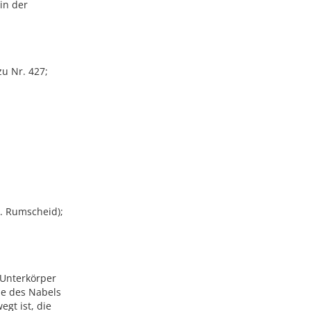
in der
zu Nr. 427;
. Rumscheid);
 Unterkörper
he des Nabels
egt ist, die