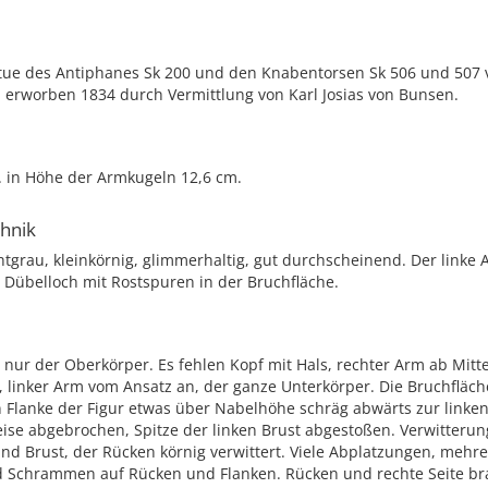
atue des Antiphanes Sk 200 und den Knabentorsen Sk 506 und 507
erworben 1834 durch Vermittlung von Karl Josias von Bunsen.
. in Höhe der Armkugeln 12,6 cm.
chnik
tgrau, kleinkörnig, glimmerhaltig, gut durchscheinend. Der linke
 Dübelloch mit Rostspuren in der Bruchfläche.
t nur der Oberkörper. Es fehlen Kopf mit Hals, rechter Arm ab Mitt
linker Arm vom Ansatz an, der ganze Unterkörper. Die Bruchfläche
 Flanke der Figur etwas über Nabelhöhe schräg abwärts zur linken
eise abgebrochen, Spitze der linken Brust abgestoßen. Verwitterun
nd Brust, der Rücken körnig verwittert. Viele Abplatzungen, mehrer
d Schrammen auf Rücken und Flanken. Rücken und rechte Seite br