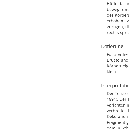
Hüfte daru
bewegt und 
des Körper
erhoben. So
gezogen, di
rechts spri
Datierung
Für späthe
Brüste und 
Körperneig
klein.
Interpretati
Der Torso 
1891). Der 
Varianten n
verbreitet.
Dekoration
Fragment ge
dem in Schu