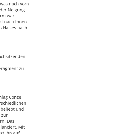
twas nach vorn
e der Neigung
Arm war
cht nach innen
es Halses nach
hochsitzenden
 Fragment zu
chlag Conze
erschiedlichen
 beliebt und
 zur
rn. Das
lanciert. Mit
gt ihn auf