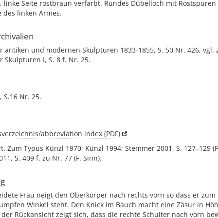
 linke Seite rostbraun verfärbt. Rundes Dübelloch mit Rostspuren 
e des linken Armes.
chivalien
r antiken und modernen Skulpturen 1833-1855, S. 50 Nr. 426, vgl. 
 Skulpturen I, S. 8 f. Nr. 25.
 S.16 Nr. 25.
verzeichnis/abbreviation index (PDF)
t. Zum Typus Künzl 1970; Künzl 1994; Stemmer 2001, S. 127–129 (F
011, S. 409 f. zu Nr. 77 (F. Sinn).
ng
eidete Frau neigt den Oberkörper nach rechts vorn so dass er zum
tumpfen Winkel steht. Den Knick im Bauch macht eine Zäsur in Hö
n der Rückansicht zeigt sich, dass die rechte Schulter nach vorn bew