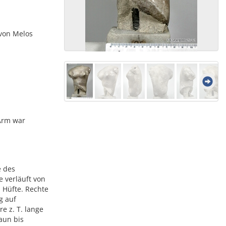
 von Melos
 Arm war
e des
 verläuft von
 Hüfte. Rechte
g auf
e z. T. lange
aun bis