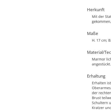
Herkunft
Mit der St
gekommen, 
Maße
H. 17 cm; B
Material/Te
Marmor lich
angestückt.
Erhaltung
Erhalten is
Oberarmes, 
der rechten
Brust teilw
Schultern u
Kratzer un