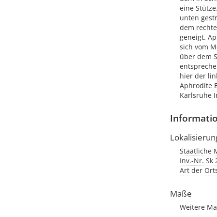
eine Stütze
unten gest
dem rechte
geneigt. Ap
sich vom M
über dem S
entspreche
hier der li
Aphrodite E
Karlsruhe I
Informati
Lokalisierun
Staatliche 
Inv.-Nr. Sk 
Art der Or
Maße
Weitere Ma