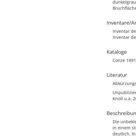
dunkelgrau,
Bruchfläch
Inventare/Ar
Inventar de
Inventar der
Kataloge
Conze 1891,
Literatur
Abkürzungs
Unpublizier
Knoll u.a. 2
Beschreibu
Die unbekl
in einem s
deutlich. I