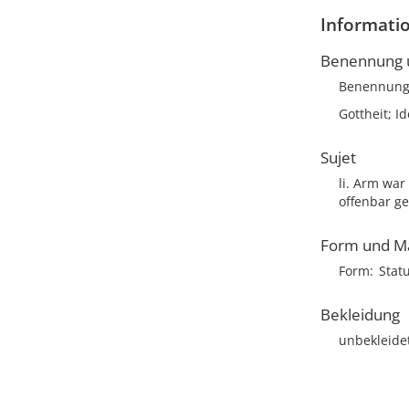
Informatio
Benennung u
Benennun
Gottheit; Id
Sujet
li. Arm war
offenbar g
Form und M
Form
Stat
Bekleidung
unbekleide