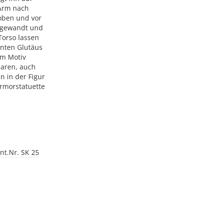
 Arm nach
oben und vor
s gewandt und
Torso lassen
nten Glutäus
em Motiv
laren, auch
n in der Figur
armorstatuette
nt.Nr. SK 25