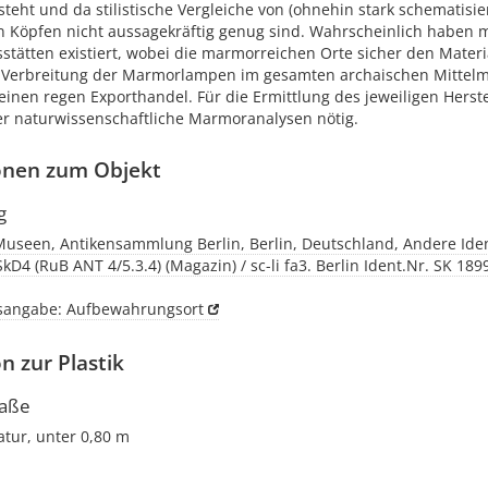
eht und da stilistische Vergleiche von (ohnehin stark schematisie
n Köpfen nicht aussagekräftig genug sind. Wahrscheinlich haben 
stätten existiert, wobei die marmorreichen Orte sicher den Materia
e Verbreitung der Marmorlampen im gesamten archaischen Mitte
 einen regen Exporthandel. Für die Ermittlung des jeweiligen Herst
r naturwissenschaftliche Marmoranalysen nötig.
onen zum Objekt
g
Museen, Antikensammlung Berlin, Berlin, Deutschland, Andere Ident
SkD4 (RuB ANT 4/5.3.4) (Magazin) / sc-li fa3. Berlin Ident.Nr. SK 1899
tsangabe: Aufbewahrungsort
n zur Plastik
aße
atur, unter 0,80 m