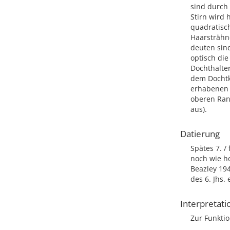
sind durch 
Stirn wird 
quadratisch
Haarsträhne
deuten sind
optisch die
Dochthalter
dem Dochtk
erhabenen 
oberen Ran
aus).
Datierung
Spätes 7. /
noch wie ho
Beazley 194
des 6. Jhs. 
Interpretati
Zur Funkti