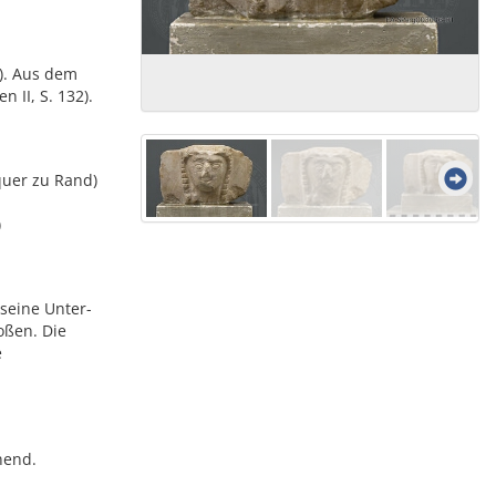
). Aus dem
II, S. 132).
quer zu Rand)
)
seine Unter-
oßen. Die
e
nend.