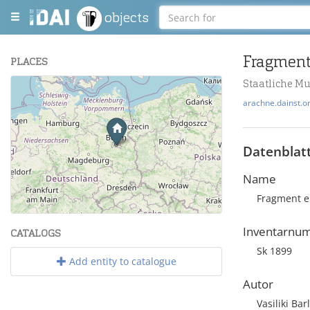
objects
Fragment
PLACES
Staatliche M
+
arachne.dainst.o
−
Datenblat
Name
Fragment e
Leaflet
| Maps and Data ©
OpenStreetMap
.
Inventarnu
CATALOGS
Sk 1899
Add entity to catalogue
Autor
Vasiliki Bar