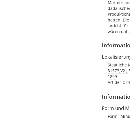
Marmor anst
dädalische
Produktions
hatten. Di
spricht für
wären dahe
Informati
Lokalisierun
Staatliche 
31573,V2 ; 
1899
Art der Or
Informatio
Form und M
Form
Mini