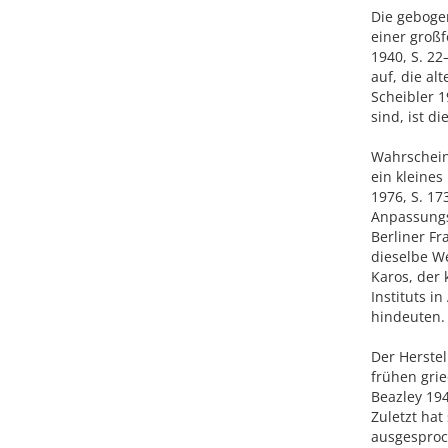
Die geboge
einer groß
1940, S. 22
auf, die al
Scheibler 1
sind, ist 
Wahrschein
ein kleine
1976, S. 17
Anpassungs
Berliner F
dieselbe We
Karos, der 
Instituts i
hindeuten.
Der Herste
frühen grie
Beazley 194
Zuletzt hat
ausgesproch