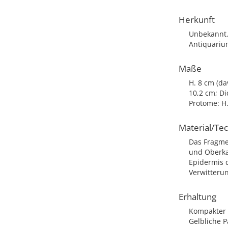
Herkunft
Unbekannt.
Antiquariu
Maße
H. 8 cm (da
10,2 cm; D
Protome: H.
Material/Te
Das Fragme
und Oberka
Epidermis d
Verwitterun
Erhaltung
Kompakter w
Gelbliche P