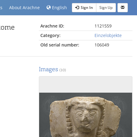
ts
About Arachne
English
Sign In
Sign Up
otome
Arachne ID:
1121559
Category:
Einzelobjekte
Old serial number:
106049
Images
(10)