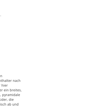
.
en
hthalter nach
 hier
 ein breites,
e, pyramidale
ider, die
tisch ab und