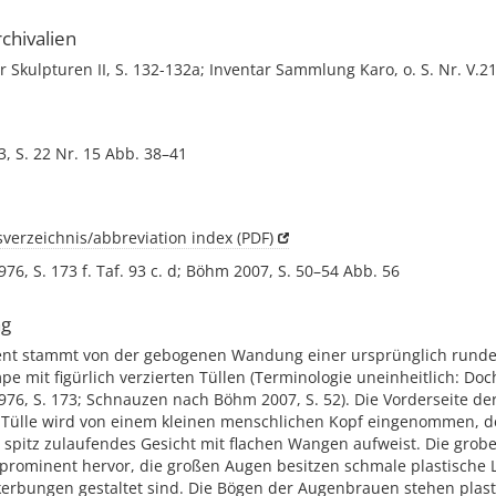
chivalien
r Skulpturen II, S. 132-132a; Inventar Sammlung Karo, o. S. Nr. V.21
, S. 22 Nr. 15 Abb. 38–41
verzeichnis/abbreviation index (PDF)
976, S. 173 f. Taf. 93 c. d; Böhm 2007, S. 50–54 Abb. 56
ng
nt stammt von der gebogenen Wandung einer ursprünglich rund
 mit figürlich verzierten Tüllen (Terminologie uneinheitlich: Doc
976, S. 173; Schnauzen nach Böhm 2007, S. 52). Die Vorderseite der
 Tülle wird von einem kleinen menschlichen Kopf eingenommen, der
 spitz zulaufendes Gesicht mit flachen Wangen aufweist. Die grob
prominent hervor, die großen Augen besitzen schmale plastische L
nkerbungen gestaltet sind. Die Bögen der Augenbrauen stehen plas