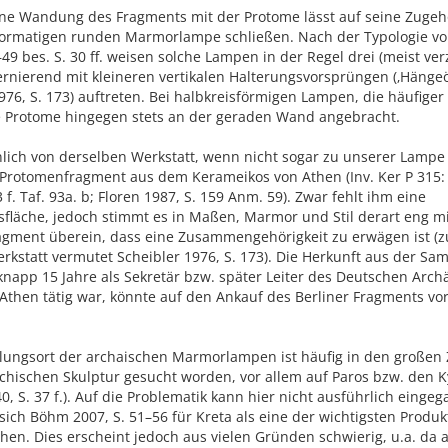
ne Wandung des Fragments mit der Protome lässt auf seine Zugehö
formatigen runden Marmorlampe schließen. Nach der Typologie vo
–49 bes. S. 30 ff. weisen solche Lampen in der Regel drei (meist verz
ternierend mit kleineren vertikalen Halterungsvorsprüngen (‚Hänge
976, S. 173) auftreten. Bei halbkreisförmigen Lampen, die häufiger 
die Protome hingegen stets an der geraden Wand angebracht.
lich von derselben Werkstatt, wenn nicht sogar zu unserer Lampe 
s Protomenfragment aus dem Kerameikos von Athen (Inv. Ker P 315:
3 f. Taf. 93a. b; Floren 1987, S. 159 Anm. 59). Zwar fehlt ihm eine
fläche, jedoch stimmt es in Maßen, Marmor und Stil derart eng m
ragment überein, dass eine Zusammengehörigkeit zu erwägen ist (
rkstatt vermutet Scheibler 1976, S. 173). Die Herkunft aus der S
knapp 15 Jahre als Sekretär bzw. später Leiter des Deutschen Arch
n Athen tätig war, könnte auf den Ankauf des Berliner Fragments vo
llungsort der archaischen Marmorlampen ist häufig in den großen 
chischen Skulptur gesucht worden, vor allem auf Paros bzw. den K
0, S. 37 f.). Auf die Problematik kann hier nicht ausführlich eing
 sich Böhm 2007, S. 51–56 für Kreta als eine der wichtigsten Produk
en. Dies erscheint jedoch aus vielen Gründen schwierig, u.a. da a