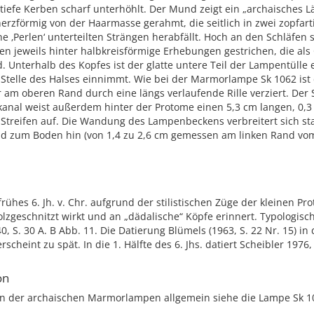
tiefe Kerben scharf unterhöhlt. Der Mund zeigt ein „archaisches Lä
herzförmig von der Haarmasse gerahmt, die seitlich in zwei zopfart
e ‚Perlen‘ unterteilten Strängen herabfällt. Hoch an den Schläfen 
n jeweils hinter halbkreisförmige Erhebungen gestrichen, die als
. Unterhalb des Kopfes ist der glatte untere Teil der Lampentülle
 Stelle des Halses einnimmt. Wie bei der Marmorlampe Sk 1062 ist
 am oberen Rand durch eine längs verlaufende Rille verziert. Der
anal weist außerdem hinter der Protome einen 5,3 cm langen, 0,
Streifen auf. Die Wandung des Lampenbeckens verbreitert sich st
d zum Boden hin (von 1,4 zu 2,6 cm gemessen am linken Rand vom
 frühes 6. Jh. v. Chr. aufgrund der stilistischen Züge der kleinen Pr
lzgeschnitzt wirkt und an „dädalische“ Köpfe erinnert. Typologisch
0, S. 30 A. B Abb. 11. Die Datierung Blümels (1963, S. 22 Nr. 15) in d
erscheint zu spät. In die 1. Hälfte des 6. Jhs. datiert Scheibler 1976,
on
on der archaischen Marmorlampen allgemein siehe die Lampe Sk 1