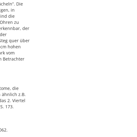
cheln“. Die
igen, in
sind die
 Ohren zu
 erkennbar, der
 der
 Steg quer über
3 cm hohen
ark vom
 Betrachter
otome, die
 ähnlich z.B.
as 2. Viertel
 S. 173.
062.