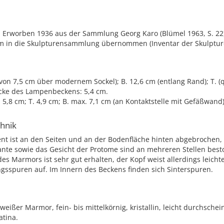
 Erworben 1936 aus der Sammlung Georg Karo (Blümel 1963, S. 22
m in die Skulpturensammlung übernommen (Inventar der Skulpturen 
von 7,5 cm über modernem Sockel); B. 12,6 cm (entlang Rand); T. (
icke des Lampenbeckens: 5,4 cm.
 5,8 cm; T. 4,9 cm; B. max. 7,1 cm (an Kontaktstelle mit Gefäßwand
chnik
nt ist an den Seiten und an der Bodenfläche hinten abgebrochen, 
nte sowie das Gesicht der Protome sind an mehreren Stellen best
es Marmors ist sehr gut erhalten, der Kopf weist allerdings leicht
gsspuren auf. Im Innern des Beckens finden sich Sinterspuren.
eißer Marmor, fein- bis mittelkörnig, kristallin, leicht durchschei
atina.