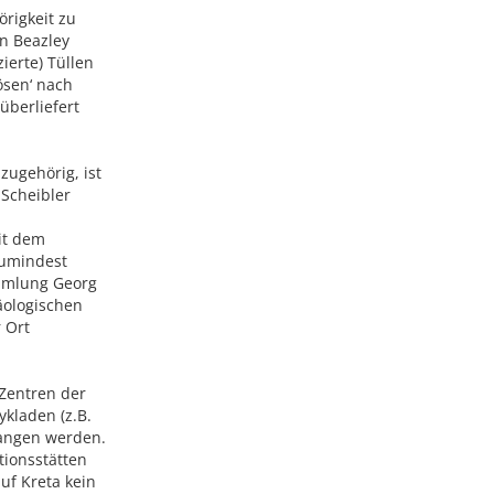
rigkeit zu
n Beazley
ierte) Tüllen
ösen‘ nach
überliefert
zugehörig, ist
 Scheibler
it dem
zumindest
ammlung Georg
äologischen
r Ort
Zentren der
ykladen (z.B.
egangen werden.
tionsstätten
uf Kreta kein