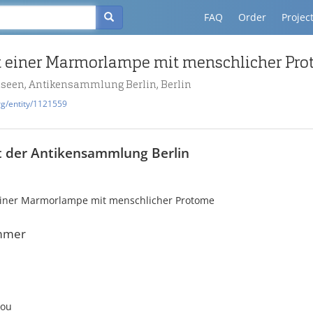
FAQ
Order
Projec
 einer Marmorlampe mit menschlicher Pr
useen, Antikensammlung Berlin, Berlin
rg/entity/1121559
t der Antikensammlung Berlin
iner Marmorlampe mit menschlicher Protome
mmer
lou