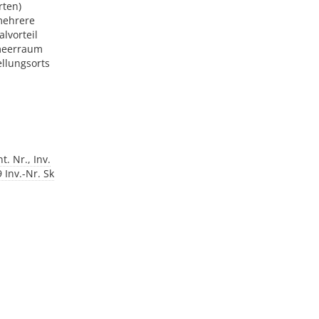
rten)
mehrere
lvorteil
lmeerraum
ellungsorts
. Nr., Inv.
 Inv.-Nr. Sk