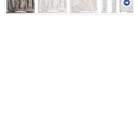
Licensed under
Creative Commons
|
Imprint
|
Privacy
| Report bugs to
idai.objects@dainst.de