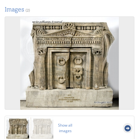
Images
(2)
Show all
images