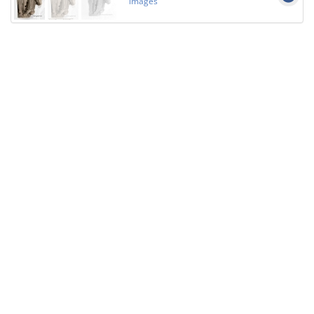
images
Licensed under
Creative Commons
|
Imprint
|
Privacy
| Report bugs to
idai.objects@dainst.de
v1.0.3 (build #485)