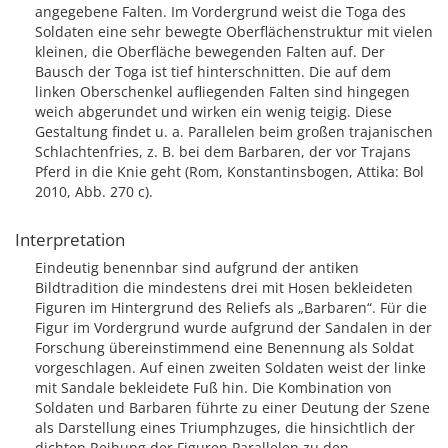
angegebene Falten. Im Vordergrund weist die Toga des
Soldaten eine sehr bewegte Oberflächenstruktur mit vielen
kleinen, die Oberfläche bewegenden Falten auf. Der
Bausch der Toga ist tief hinterschnitten. Die auf dem
linken Oberschenkel aufliegenden Falten sind hingegen
weich abgerundet und wirken ein wenig teigig. Diese
Gestaltung findet u. a. Parallelen beim großen trajanischen
Schlachtenfries, z. B. bei dem Barbaren, der vor Trajans
Pferd in die Knie geht (Rom, Konstantinsbogen, Attika: Bol
2010, Abb. 270 c).
Interpretation
Eindeutig benennbar sind aufgrund der antiken
Bildtradition die mindestens drei mit Hosen bekleideten
Figuren im Hintergrund des Reliefs als „Barbaren“. Für die
Figur im Vordergrund wurde aufgrund der Sandalen in der
Forschung übereinstimmend eine Benennung als Soldat
vorgeschlagen. Auf einen zweiten Soldaten weist der linke
mit Sandale bekleidete Fuß hin. Die Kombination von
Soldaten und Barbaren führte zu einer Deutung der Szene
als Darstellung eines Triumphzuges, die hinsichtlich der
dichten Reihung der Figuren Parallelen zu den