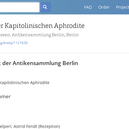
FAQ
Order
Projec
er Kapitolinischen Aphrodite
useen, Antikensammlung Berlin, Berlin
rg/entity/1121626
t der Antikensammlung Berlin
Kapitolinischen Aphrodite
mmer
elperi; Astrid Fendt (Rezeption)