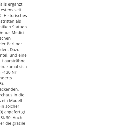
alls ergänzt
testens seit
, Historisches
stritten als
ntiken Statuen
 Venus Medici
ischen
er Berliner
nden. Dazu
ntel, und eine
e Haarsträhne
in, zumal sich
8 –130 Nr.
underts
5).
deckenden,
rchaus in die
 ein Modell
in solcher
) angefertigt
 Sk 30. Auch
r die grazile