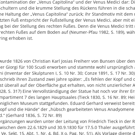
 Kontamination der „Venus Capitolina“ und der Venus Medici dar: D
Schultern und die krumme Stellung des Rückens führen in die sch
ne Haltung der „Venus Capitolina“ zurück; ihr Standmotiv mit dem
zten Fuß entspricht der Fußstellung der Venus Medici, aber mit ei
 bei der Stellung des rechten Fußes. Denn die Venus Medici tritt
rechten Fußes auf dem Boden auf (Neumer-Pfau 1982, S. 189), wäh
ring erhoben ist.
wurde 1826 von Christian Karl Josias Freiherr von Bunsen über de
er Giorgi für 100 Scudi erworben und stammte wohl ursprünglich a
i (Inventar der Skulpturen I, S. 10 Nr. 30; Conze 1891, S. 17 Nr. 30
chrieb ihren Zustand zwei Jahre später: „Es fehlen der Kopf und 
t überall auf der Oberfläche gut erhalten, von nicht unzierlicher A
28, S. 317) Eine Vervollständigung der Statue hat noch vor ihrer Er
partiment 7 des langen Hauptsaales (Tieck 1830, S. 16 Nr. 89; He
Königlichen Museum stattgefunden. Eduard Gerhard verweist bereit
Kopf und die Hände“ der „hübsch gearbeiteten Venus Anadyomene [
d.“ (Gerhard 1836, S. 72 Nr. 89)
ergänzungen wurden unter der Leitung von Friedrich Tieck in der 
wischen dem 22.6.1829 und 30.9.1830 für 17.5.0 Thaler ausgeführt 
Ve, Sekt. 15, Abt. 1, Nr. 4, Bd. X o. Pag. Nr. 51). Als Vorlage diente