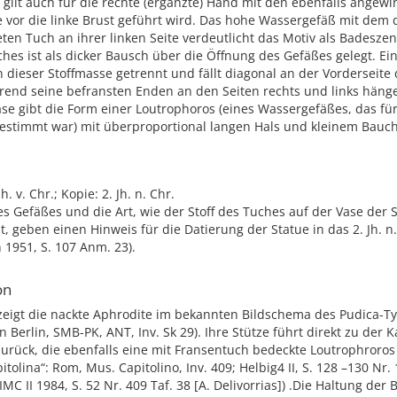
 gilt auch für die rechte (ergänzte) Hand mit den ebenfalls angewi
e vor die linke Brust geführt wird. Das hohe Wassergefäß mit dem
ten Tuch an ihrer linken Seite verdeutlicht das Motiv als Badeszen
ches ist als dicker Bausch über die Öffnung des Gefäßes gelegt. Ein 
n dieser Stoffmasse getrennt und fällt diagonal an der Vorderseite
rend seine befransten Enden an den Seiten rechts und links hänge
se gibt die Form einer Loutrophoros (eines Wassergefäßes, das für 
estimmt war) mit überproportional langen Hals und kleinem Bauch
Jh. v. Chr.; Kopie: 2. Jh. n. Chr.
s Gefäßes und die Art, wie der Stoff des Tuches auf der Vase der 
st, geben einen Hinweis für die Datierung der Statue in das 2. Jh. n
1951, S. 107 Anm. 23).
on
zeigt die nackte Aphrodite im bekannten Bildschema des Pudica-Ty
in Berlin, SMB-PK, ANT, Inv. Sk 29). Ihre Stütze führt direkt zu der 
urück, die ebenfalls eine mit Fransentuch bedeckte Loutrophroros 
itolina“: Rom, Mus. Capitolino, Inv. 409; Helbig4 II, S. 128 –130 Nr.
IMC II 1984, S. 52 Nr. 409 Taf. 38 [A. Delivorrias]) .Die Haltung der 