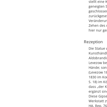
stellt eine
geneigten 
geschlosse
zurückgeset
Veränderung
Zehen des 
hier nur ge
Rezeption
Die Statue 
Kunsthändl
Aldobrandin
Levezow bes
Hände; sons
(Levezow 18
1830 im Kom
S. 18) im 
dass „der 
ergänzt sin
Diese Gips
Werkstatt z
HA, Rep. 76 