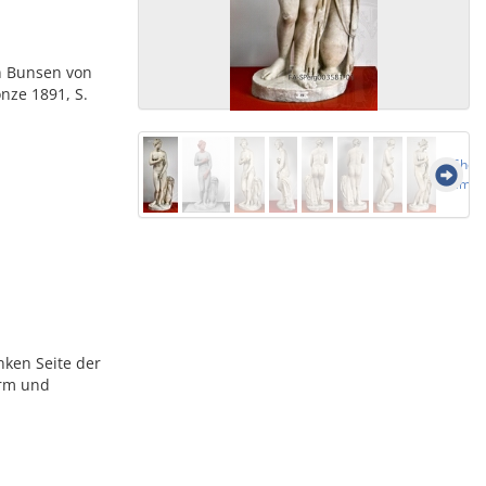
on Bunsen von
nze 1891, S.
Show 
imag
nken Seite der
arm und