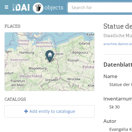
objects
Statue d
PLACES
Staatliche M
+
arachne.dainst.o
−
Datenblat
Name
Statue der 
Leaflet
| Maps and Data ©
OpenStreetMap
.
Inventarnu
CATALOGS
Sk 30
Add entity to catalogue
Autor
Evangelia K