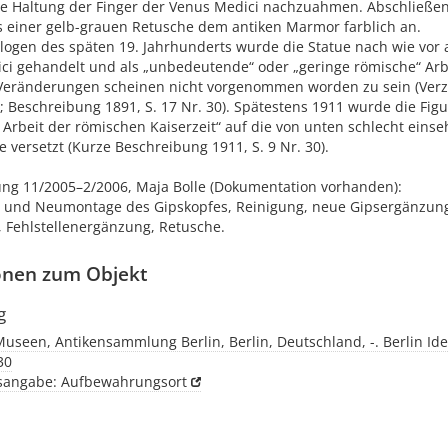
te Haltung der Finger der Venus Medici nachzuahmen. Abschließen
ls einer gelb-grauen Retusche dem antiken Marmor farblich an.
logen des späten 19. Jahrhunderts wurde die Statue nach wie vor a
ci gehandelt und als „unbedeutende“ oder „geringe römische“ Arbe
 Veränderungen scheinen nicht vorgenommen worden zu sein (Verz
0; Beschreibung 1891, S. 17 Nr. 30). Spätestens 1911 wurde die Figu
 Arbeit der römischen Kaiserzeit“ auf die von unten schlecht einse
 versetzt (Kurze Beschreibung 1911, S. 9 Nr. 30).
ung 11/2005–2/2006, Maja Bolle (Dokumentation vorhanden):
und Neumontage des Gipskopfes, Reinigung, neue Gipsergänzung
, Fehlstellenergänzung, Retusche.
onen zum Objekt
g
Museen, Antikensammlung Berlin, Berlin, Deutschland, -. Berlin Ide
30
tsangabe: Aufbewahrungsort