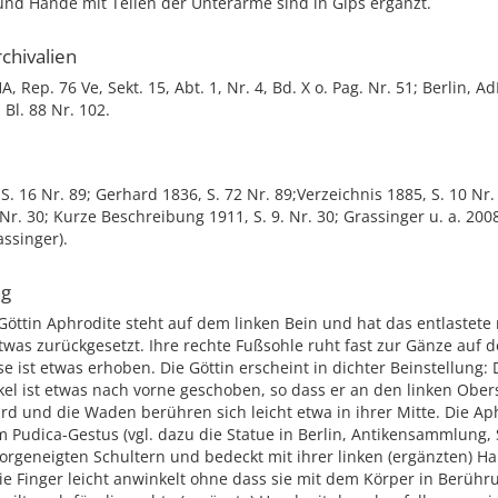
und Hände mit Teilen der Unterarme sind in Gips ergänzt.
chivalien
A, Rep. 76 Ve, Sekt. 15, Abt. 1, Nr. 4, Bd. X o. Pag. Nr. 51; Berlin, A
 Bl. 88 Nr. 102.
 S. 16 Nr. 89; Gerhard 1836, S. 72 Nr. 89;Verzeichnis 1885, S. 10 Nr
 Nr. 30; Kurze Beschreibung 1911, S. 9. Nr. 30; Grassinger u. a. 2008
assinger).
ng
Göttin Aphrodite steht auf dem linken Bein und hat das entlastete
twas zurückgesetzt. Ihre rechte Fußsohle ruht fast zur Gänze auf
se ist etwas erhoben. Die Göttin erscheint in dichter Beinstellung: 
l ist etwas nach vorne geschoben, so dass er an den linken Obers
rd und die Waden berühren sich leicht etwa in ihrer Mitte. Die Ap
m Pudica-Gestus (vgl. dazu die Statue in Berlin, Antikensammlung,
vorgeneigten Schultern und bedeckt mit ihrer linken (ergänzten) H
die Finger leicht anwinkelt ohne dass sie mit dem Körper in Berü