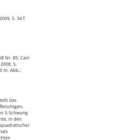
009, S. 34 f.
58 Nr. 85; Cain
 2008, S.
0 m. Abb.;
ellt das
fleischigen,
ken S-Schwung
nte, in den
 quadratischer
mals
echten