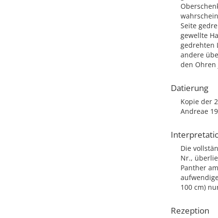
Oberschenk
wahrscheinl
Seite gedre
gewellte Ha
gedrehten L
andere über
den Ohren 
Datierung
Kopie der 2
Andreae 199
Interpretati
Die vollstä
Nr., überli
Panther am
aufwendigen
100 cm) nur
Rezeption