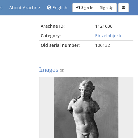
ts
About Arachne
English
Sign In
Sign Up
Arachne ID:
1121636
Category:
Einzelobjekte
Old serial number:
106132
Images
(8)