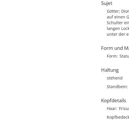
Sujet
Götter; Dio
auf einen G
Schulter ei
langen Loc
unter der e
Form und M
Form
Stat
Haltung
stehend
Standbein
Kopfdetails
Haar
Frisu
Kopfbedec