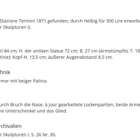
Stazione Termini 1871 gefunden; durch Helbig für 300 Lire erworb
r Skulpturen I).
el 84 cm; H. der antiken Statue 72 cm; B. 27 cm (Armstümpfe); T. 1
Knie); Kopf-H. 13,5 cm; äußerer Augenabstand 8,5 cm.
chnik
mor mit beiger Patina.
urch Bruch die Nase, à jour gearbeitete Lockenpartien, beide Arme
ie Unterschenkel und das Glied.
chivalien
r Skulpturen I, S. 26 Nr. 85.