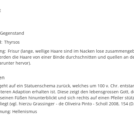
t
Gegenstand
d
Thyrsos
ung
Frisur (lange, wellige Haare sind im Nacken lose zusammenge
werden die Haare von einer Binde durchschnitten und quellen an d
runter hervor).
en
geht auf ein Statuenschema zurück, welches um 100 v. Chr. entsta
iteren Adaption erhalten ist. Diese zeigt den lebensgrossen Gott, d
seinen Füßen hinunterblickt und sich rechts auf einen Pfeiler stüt
iegt (vgl. hierzu Grassinger - de Oliveira Pinto - Scholl 2008, 154 (D
mung: Hellenismus