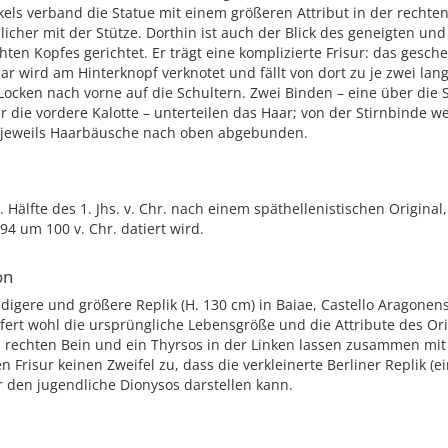
els verband die Statue mit einem größeren Attribut in der rechte
icher mit der Stütze. Dorthin ist auch der Blick des geneigten und 
hten Kopfes gerichtet. Er trägt eine komplizierte Frisur: das gesche
ar wird am Hinterknopf verknotet und fällt von dort zu je zwei la
ocken nach vorne auf die Schultern. Zwei Binden – eine über die S
 die vordere Kalotte – unterteilen das Haar; von der Stirnbinde w
jeweils Haarbäusche nach oben abgebunden.
. Hälfte des 1. Jhs. v. Chr. nach einem späthellenistischen Original
4 um 100 v. Chr. datiert wird.
on
ndigere und größere Replik (H. 130 cm) in Baiae, Castello Aragonens
efert wohl die ursprüngliche Lebensgröße und die Attribute des Ori
 rechten Bein und ein Thyrsos in der Linken lassen zusammen mit
 Frisur keinen Zweifel zu, dass die verkleinerte Berliner Replik (ei
 den jugendliche Dionysos darstellen kann.