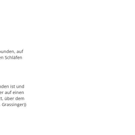
bunden, auf
en Schläfen
nden ist und
er auf einen
zt, über dem
. Grassinger))