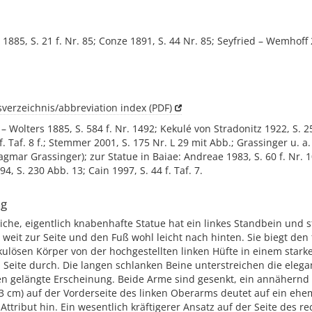
 1885, S. 21 f. Nr. 85; Conze 1891, S. 44 Nr. 85; Seyfried – Wemhoff 2
verzeichnis/abbreviation index (PDF)
 – Wolters 1885, S. 584 f. Nr. 1492; Kekulé von Stradonitz 1922, S. 2
f. Taf. 8 f.; Stemmer 2001, S. 175 Nr. L 29 mit Abb.; Grassinger u. a.
gmar Grassinger); zur Statue in Baiae: Andreae 1983, S. 60 f. Nr. 1
4, S. 230 Abb. 13; Cain 1997, S. 44 f. Taf. 7.
ng
iche, eigentlich knabenhafte Statue hat ein linkes Standbein und st
 weit zur Seite und den Fuß wohl leicht nach hinten. Sie biegt den 
ulösen Körper von der hochgestellten linken Hüfte in einem star
 Seite durch. Die langen schlanken Beine unterstreichen die elega
en gelängte Erscheinung. Beide Arme sind gesenkt, ein annähernd
,3 cm) auf der Vorderseite des linken Oberarms deutet auf ein ehe
Attribut hin. Ein wesentlich kräftigerer Ansatz auf der Seite des r