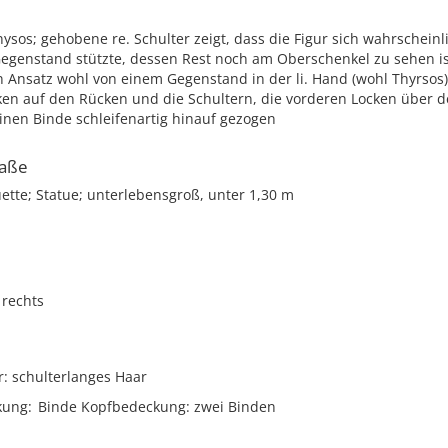
nysos; gehobene re. Schulter zeigt, dass die Figur sich wahrscheinl
egenstand stützte, dessen Rest noch am Oberschenkel zu sehen ist
n Ansatz wohl von einem Gegenstand in der li. Hand (wohl Thyrsos); 
ken auf den Rücken und die Schultern, die vorderen Locken über 
inen Binde schleifenartig hinauf gezogen
aße
uette; Statue; unterlebensgroß, unter 1,30 m
rechts
r
schulterlanges Haar
kung
Binde Kopfbedeckung: zwei Binden