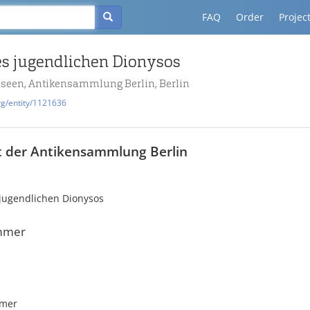
FAQ
Order
Projec
es jugendlichen Dionysos
useen, Antikensammlung Berlin, Berlin
rg/entity/1121636
t der Antikensammlung Berlin
 jugendlichen Dionysos
mmer
mmer