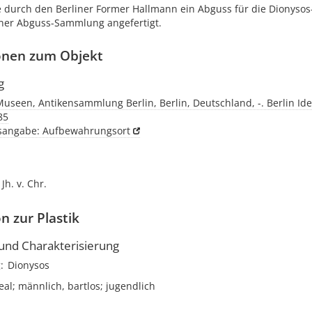
 durch den Berliner Former Hallmann ein Abguss für die Dionysos
er Abguss-Sammlung angefertigt.
onen zum Objekt
g
Museen, Antikensammlung Berlin, Berlin, Deutschland, -. Berlin Ide
85
tsangabe: Aufbewahrungsort
 Jh. v. Chr.
n zur Plastik
nd Charakterisierung
g
Dionysos
deal; männlich, bartlos; jugendlich