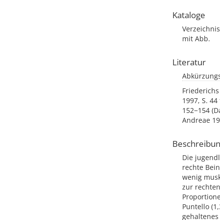
Kataloge
Verzeichnis
mit Abb.
Literatur
Abkürzungs
Friederichs
1997, S. 44 
152−154 (Da
Andreae 199
Beschreibu
Die jugendl
rechte Bein
wenig musk
zur rechten
Proportion
Puntello (1
gehaltenes 