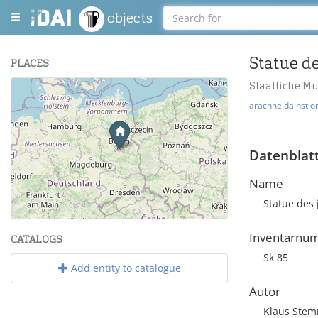
objects
Statue d
PLACES
Staatliche M
+
arachne.dainst.o
−
Datenblat
Name
Statue des
Leaflet
| Maps and Data ©
OpenStreetMap
.
Inventarnu
CATALOGS
Sk 85
Add entity to catalogue
Autor
Klaus Ste