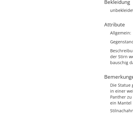
Bekleidung
unbekleide
Attribute
Allgemein
Gegenstan
Beschreib
der Stirn 
bauschig da
Bemerkung
Die Statue 
in einer we
Panther zu 
ein Mantel l
Stilnachah