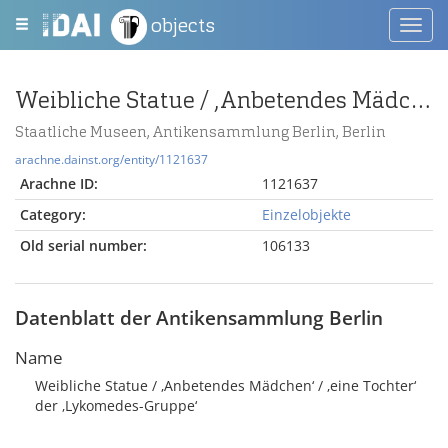
objects
Toggl
navig
Weibliche Statue / ‚Anbetendes Mädchen‘ / ‚eine Tochter‘ der ‚Lykomedes-Gruppe‘
Staatliche Museen, Antikensammlung Berlin, Berlin
arachne.dainst.org/entity/1121637
Arachne ID:
1121637
Category:
Einzelobjekte
Old serial number:
106133
Datenblatt der Antikensammlung Berlin
Name
Weibliche Statue / ‚Anbetendes Mädchen‘ / ‚eine Tochter‘
der ‚Lykomedes-Gruppe‘