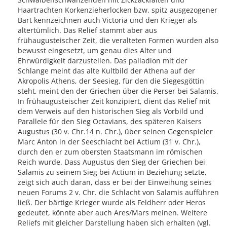
Haartrachten Korkenzieherlocken bzw. spitz ausgezogener
Bart kennzeichnen auch Victoria und den Krieger als
altertümlich. Das Relief stammt aber aus
frühaugusteischer Zeit, die veralteten Formen wurden also
bewusst eingesetzt, um genau dies Alter und
Ehrwürdigkeit darzustellen. Das palladion mit der
Schlange meint das alte Kultbild der Athena auf der
Akropolis Athens, der Seesieg, für den die Siegesgöttin
steht, meint den der Griechen über die Perser bei Salamis.
In frühaugusteischer Zeit konzipiert, dient das Relief mit
dem Verweis auf den historischen Sieg als Vorbild und
Parallele für den Sieg Octavians, des späteren Kaisers
Augustus (30 v. Chr.14 n. Chr.), über seinen Gegenspieler
Marc Anton in der Seeschlacht bei Actium (31 v. Chr.),
durch den er zum obersten Staatsmann im römischen
Reich wurde. Dass Augustus den Sieg der Griechen bei
Salamis zu seinem Sieg bei Actium in Beziehung setzte,
zeigt sich auch daran, dass er bei der Einweihung seines
neuen Forums 2 v. Chr. die Schlacht von Salamis aufführen
ließ. Der bärtige Krieger wurde als Feldherr oder Heros
gedeutet, könnte aber auch Ares/Mars meinen. Weitere
Reliefs mit gleicher Darstellung haben sich erhalten (vgl.