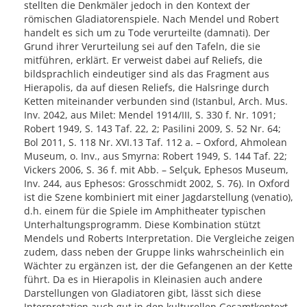
stellten die Denkmäler jedoch in den Kontext der
römischen Gladiatorenspiele. Nach Mendel und Robert
handelt es sich um zu Tode verurteilte (damnati). Der
Grund ihrer Verurteilung sei auf den Tafeln, die sie
mitführen, erklärt. Er verweist dabei auf Reliefs, die
bildsprachlich eindeutiger sind als das Fragment aus
Hierapolis, da auf diesen Reliefs, die Halsringe durch
Ketten miteinander verbunden sind (Istanbul, Arch. Mus.
Inv. 2042, aus Milet: Mendel 1914/III, S. 330 f. Nr. 1091;
Robert 1949, S. 143 Taf. 22, 2; Pasilini 2009, S. 52 Nr. 64;
Bol 2011, S. 118 Nr. XVI.13 Taf. 112 a. – Oxford, Ahmolean
Museum, o. Inv., aus Smyrna: Robert 1949, S. 144 Taf. 22;
Vickers 2006, S. 36 f. mit Abb. – Selçuk, Ephesos Museum,
Inv. 244, aus Ephesos: Grosschmidt 2002, S. 76). In Oxford
ist die Szene kombiniert mit einer Jagdarstellung (venatio),
d.h. einem für die Spiele im Amphitheater typischen
Unterhaltungsprogramm. Diese Kombination stützt
Mendels und Roberts Interpretation. Die Vergleiche zeigen
zudem, dass neben der Gruppe links wahrscheinlich ein
Wächter zu ergänzen ist, der die Gefangenen an der Kette
führt. Da es in Hierapolis in Kleinasien auch andere
Darstellungen von Gladiatoren gibt, lässt sich diese
Interpretation auch gut in den kulturellen Gesamtkontext