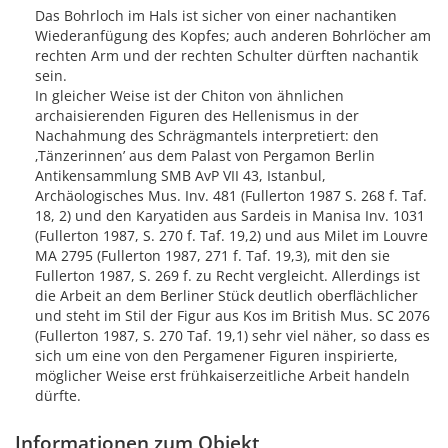
Das Bohrloch im Hals ist sicher von einer nachantiken
Wiederanfügung des Kopfes; auch anderen Bohrlöcher am
rechten Arm und der rechten Schulter dürften nachantik
sein.
In gleicher Weise ist der Chiton von ähnlichen
archaisierenden Figuren des Hellenismus in der
Nachahmung des Schrägmantels interpretiert: den
‚Tänzerinnen’ aus dem Palast von Pergamon Berlin
Antikensammlung SMB AvP VII 43, Istanbul,
Archäologisches Mus. Inv. 481 (Fullerton 1987 S. 268 f. Taf.
18, 2) und den Karyatiden aus Sardeis in Manisa Inv. 1031
(Fullerton 1987, S. 270 f. Taf. 19,2) und aus Milet im Louvre
MA 2795 (Fullerton 1987, 271 f. Taf. 19,3), mit den sie
Fullerton 1987, S. 269 f. zu Recht vergleicht. Allerdings ist
die Arbeit an dem Berliner Stück deutlich oberflächlicher
und steht im Stil der Figur aus Kos im British Mus. SC 2076
(Fullerton 1987, S. 270 Taf. 19,1) sehr viel näher, so dass es
sich um eine von den Pergamener Figuren inspirierte,
möglicher Weise erst frühkaiserzeitliche Arbeit handeln
dürfte.
Informationen zum Objekt