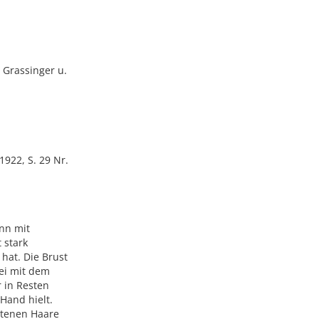
; Grassinger u.
1922, S. 29 Nr.
nn mit
 stark
hat. Die Brust
bei mit dem
r in Resten
Hand hielt.
altenen Haare