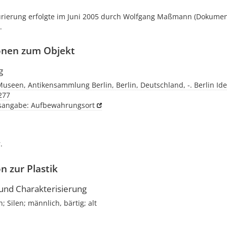
urierung erfolgte im Juni 2005 durch Wolfgang Maßmann (Dokumen
.
onen zum Objekt
g
Museen, Antikensammlung Berlin, Berlin, Deutschland, -. Berlin Ide
 277
tsangabe: Aufbewahrungsort
.
n zur Plastik
nd Charakterisierung
 Silen; männlich, bärtig; alt