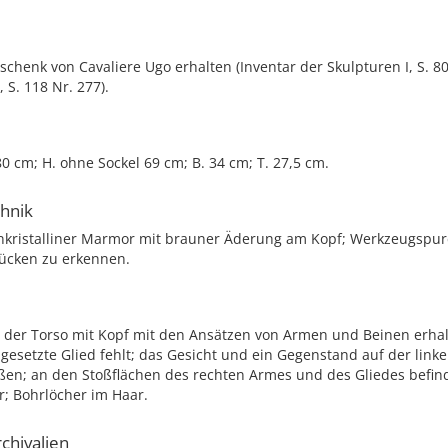
schenk von Cavaliere Ugo erhalten (Inventar der Skulpturen I, S. 80
 S. 118 Nr. 277).
0 cm; H. ohne Sockel 69 cm; B. 34 cm; T. 27,5 cm.
chnik
inkristalliner Marmor mit brauner Äderung am Kopf; Werkzeugspur
ücken zu erkennen.
t der Torso mit Kopf mit den Ansätzen von Armen und Beinen erhal
esetzte Glied fehlt; das Gesicht und ein Gegenstand auf der linke
oßen; an den Stoßflächen des rechten Armes und des Gliedes befin
r; Bohrlöcher im Haar.
chivalien