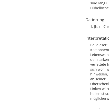
sind lang u
Dübellöche
Datierung
1. Jh. n. Ch
Interpretati
Bei dieser 
Komponente
Lebenswande
der starke
verfettete
sich wohl w
hinweisen, 
an seiner l
Oberschenk
Linken wär
hellenistis
möglicherw