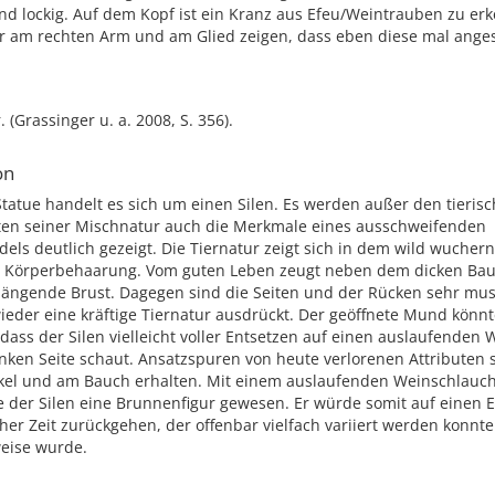
nd lockig. Auf dem Kopf ist ein Kranz aus Efeu/Weintrauben zu er
r am rechten Arm und am Glied zeigen, dass eben diese mal anges
r. (Grassinger u. a. 2008, S. 356).
on
Statue handelt es sich um einen Silen. Es werden außer den tieris
n seiner Mischnatur auch die Merkmale eines ausschweifenden
ls deutlich gezeigt. Die Tiernatur zeigt sich in dem wild wucher
n Körperbehaarung. Vom guten Leben zeugt neben dem dicken Bau
 hängende Brust. Dagegen sind die Seiten und der Rücken sehr mus
ieder eine kräftige Tiernatur ausdrückt. Der geöffnete Mund könn
dass der Silen vielleicht voller Entsetzen auf einen auslaufenden
inken Seite schaut. Ansatzspuren von heute verlorenen Attributen 
el und am Bauch erhalten. Mit einem auslaufenden Weinschlauch
e der Silen eine Brunnenfigur gewesen. Er würde somit auf einen 
cher Zeit zurückgehen, der offenbar vielfach variiert werden konnt
eise wurde.