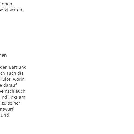
kennen.
etzt waren.
chen
nden Bart und
ch auch die
kulös, worin
te darauf
 Weinschlauch
sind links am
 zu seiner
Entwurf
e und