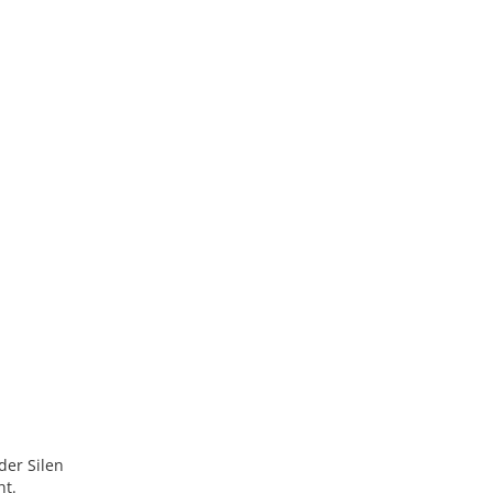
der Silen
ht.