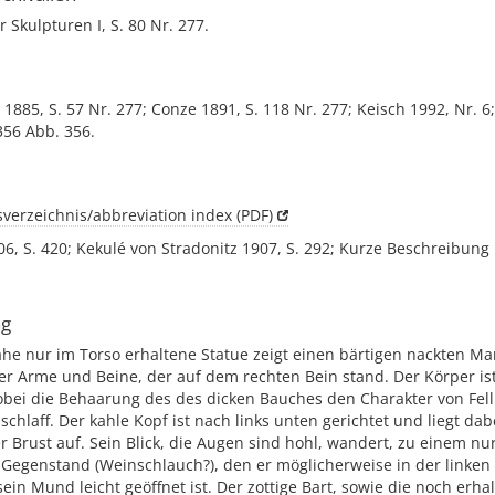
r Skulpturen I, S. 80 Nr. 277.
 1885, S. 57 Nr. 277; Conze 1891, S. 118 Nr. 277; Keisch 1992, Nr. 6
 356 Abb. 356.
verzeichnis/abbreviation index (PDF)
6, S. 420; Kekulé von Stradonitz 1907, S. 292; Kurze Beschreibung 
ng
he nur im Torso erhaltene Statue zeigt einen bärtigen nackten Ma
r Arme und Beine, der auf dem rechten Bein stand. Der Körper ist
bei die Behaarung des des dicken Bauches den Charakter von Fell 
d schlaff. Der kahle Kopf ist nach links unten gerichtet und liegt da
r Brust auf. Sein Blick, die Augen sind hohl, wandert, zu einem nu
Gegenstand (Weinschlauch?), den er möglicherweise in der linken 
 sein Mund leicht geöffnet ist. Der zottige Bart, sowie die noch erh