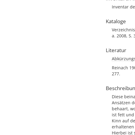
Inventar de
Kataloge
Verzeichnis
a. 2008, S.
Literatur
Abkürzungs
Reinach 190
277.
Beschreibu
Diese beina
Ansätzen de
behaart, wo
ist fett un
Kinn auf de
erhaltenen 
Hierbei ist