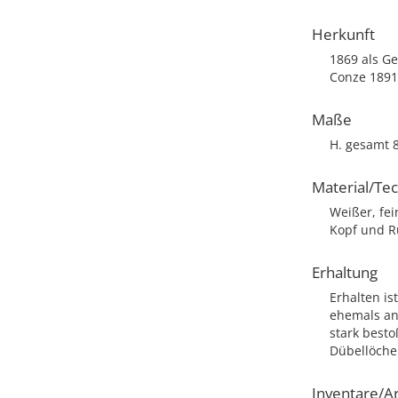
Herkunft
1869 als Ge
Conze 1891,
Maße
H. gesamt 8
Material/Te
Weißer, fe
Kopf und R
Erhaltung
Erhalten is
ehemals ang
stark best
Dübellöche
Inventare/Ar