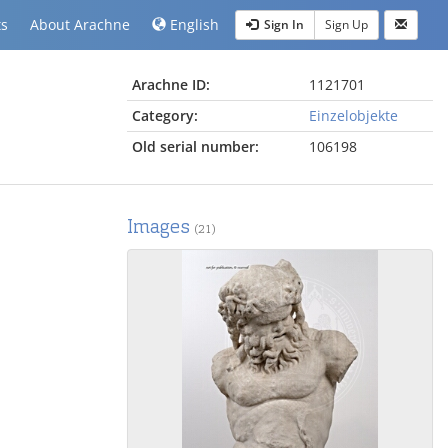
ts
About Arachne
English
Sign In
Sign Up
Arachne ID:
1121701
Category:
Einzelobjekte
Old serial number:
106198
Images
(21)