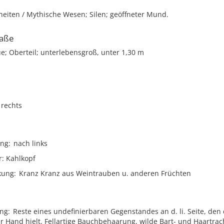
heiten / Mythische Wesen; Silen; geöffneter Mund.
aße
ue; Oberteil; unterlebensgroß, unter 1,30 m
rechts
ng
nach links
r
Kahlkopf
kung
Kranz Kranz aus Weintrauben u. anderen Früchten
ung
Reste eines undefinierbaren Gegenstandes an d. li. Seite, den 
r Hand hielt. Fellartige Bauchbehaarung, wilde Bart- und Haartrac