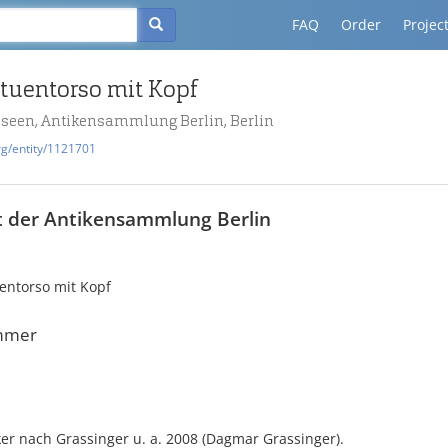
FAQ
Order
Projec
atuentorso mit Kopf
useen, Antikensammlung Berlin, Berlin
rg/entity/1121701
t der Antikensammlung Berlin
uentorso mit Kopf
mmer
er nach Grassinger u. a. 2008 (Dagmar Grassinger).