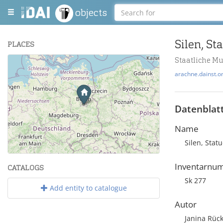
objects
Silen, St
PLACES
Staatliche M
+
arachne.dainst.o
−
Datenblat
Name
Silen, Stat
Leaflet
| Maps and Data ©
OpenStreetMap
.
Inventarnu
CATALOGS
Sk 277
Add entity to catalogue
Autor
Janina Rück