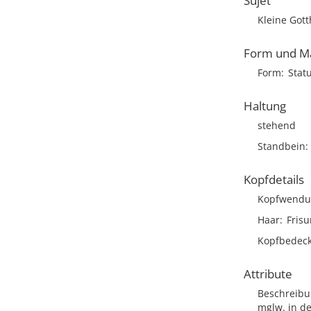
Sujet
Kleine Gott
Form und M
Form
Stat
Haltung
stehend
Standbein
Kopfdetails
Kopfwendu
Haar
Frisu
Kopfbedec
Attribute
Beschreib
mglw. in de