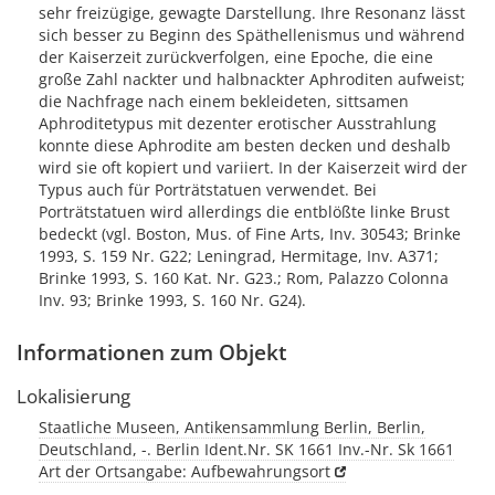
sehr freizügige, gewagte Darstellung. Ihre Resonanz lässt
sich besser zu Beginn des Späthellenismus und während
der Kaiserzeit zurückverfolgen, eine Epoche, die eine
große Zahl nackter und halbnackter Aphroditen aufweist;
die Nachfrage nach einem bekleideten, sittsamen
Aphroditetypus mit dezenter erotischer Ausstrahlung
konnte diese Aphrodite am besten decken und deshalb
wird sie oft kopiert und variiert. In der Kaiserzeit wird der
Typus auch für Porträtstatuen verwendet. Bei
Porträtstatuen wird allerdings die entblößte linke Brust
bedeckt (vgl. Boston, Mus. of Fine Arts, Inv. 30543; Brinke
1993, S. 159 Nr. G22; Leningrad, Hermitage, Inv. A371;
Brinke 1993, S. 160 Kat. Nr. G23.; Rom, Palazzo Colonna
Inv. 93; Brinke 1993, S. 160 Nr. G24).
Informationen zum Objekt
Lokalisierung
Staatliche Museen, Antikensammlung Berlin, Berlin,
Deutschland, -. Berlin Ident.Nr. SK 1661 Inv.-Nr. Sk 1661
Art der Ortsangabe: Aufbewahrungsort