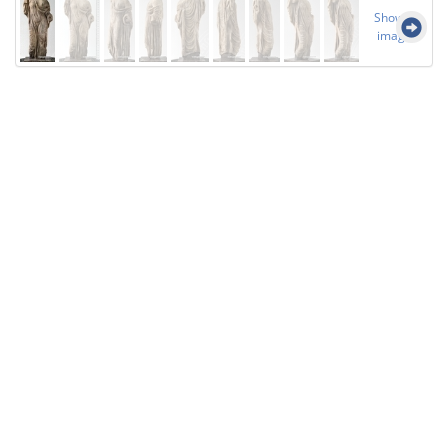
Show all
images
Licensed under
Creative Commons
|
Imprint
|
Privacy
| Report bugs to