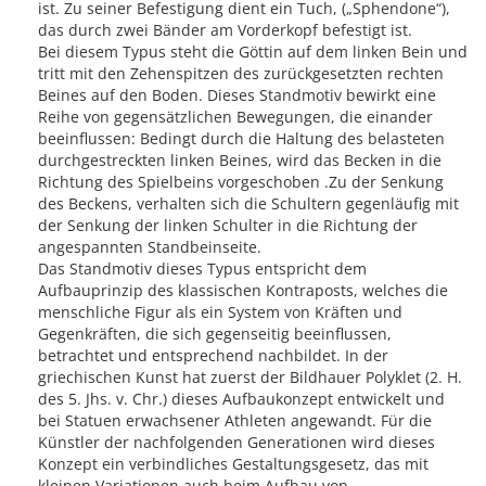
ist. Zu seiner Befestigung dient ein Tuch, („Sphendone“),
das durch zwei Bänder am Vorderkopf befestigt ist.
Bei diesem Typus steht die Göttin auf dem linken Bein und
tritt mit den Zehenspitzen des zurückgesetzten rechten
Beines auf den Boden. Dieses Standmotiv bewirkt eine
Reihe von gegensätzlichen Bewegungen, die einander
beeinflussen: Bedingt durch die Haltung des belasteten
durchgestreckten linken Beines, wird das Becken in die
Richtung des Spielbeins vorgeschoben .Zu der Senkung
des Beckens, verhalten sich die Schultern gegenläufig mit
der Senkung der linken Schulter in die Richtung der
angespannten Standbeinseite.
Das Standmotiv dieses Typus entspricht dem
Aufbauprinzip des klassischen Kontraposts, welches die
menschliche Figur als ein System von Kräften und
Gegenkräften, die sich gegenseitig beeinflussen,
betrachtet und entsprechend nachbildet. In der
griechischen Kunst hat zuerst der Bildhauer Polyklet (2. H.
des 5. Jhs. v. Chr.) dieses Aufbaukonzept entwickelt und
bei Statuen erwachsener Athleten angewandt. Für die
Künstler der nachfolgenden Generationen wird dieses
Konzept ein verbindliches Gestaltungsgesetz, das mit
kleinen Variationen auch beim Aufbau von