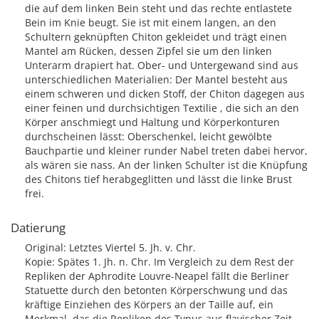
die auf dem linken Bein steht und das rechte entlastete
Bein im Knie beugt. Sie ist mit einem langen, an den
Schultern geknüpften Chiton gekleidet und trägt einen
Mantel am Rücken, dessen Zipfel sie um den linken
Unterarm drapiert hat. Ober- und Untergewand sind aus
unterschiedlichen Materialien: Der Mantel besteht aus
einem schweren und dicken Stoff, der Chiton dagegen aus
einer feinen und durchsichtigen Textilie , die sich an den
Körper anschmiegt und Haltung und Körperkonturen
durchscheinen lässt: Oberschenkel, leicht gewölbte
Bauchpartie und kleiner runder Nabel treten dabei hervor,
als wären sie nass. An der linken Schulter ist die Knüpfung
des Chitons tief herabgeglitten und lässt die linke Brust
frei.
Datierung
Original: Letztes Viertel 5. Jh. v. Chr.
Kopie: Spätes 1. Jh. n. Chr. Im Vergleich zu dem Rest der
Repliken der Aphrodite Louvre-Neapel fällt die Berliner
Statuette durch den betonten Körperschwung und das
kräftige Einziehen des Körpers an der Taille auf, ein
Merkmal, das die Repliken des Typus aus flavischer Zeit