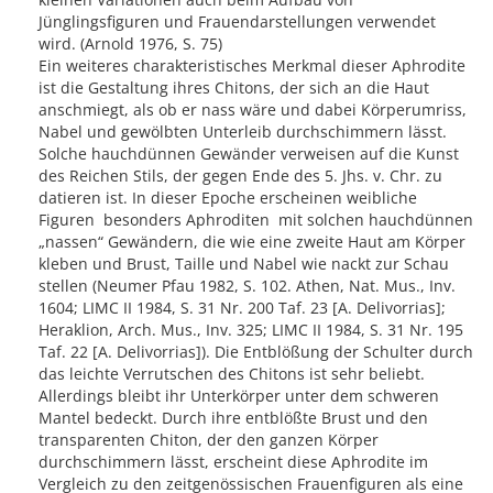
Jünglingsfiguren und Frauendarstellungen verwendet
wird. (Arnold 1976, S. 75)
Ein weiteres charakteristisches Merkmal dieser Aphrodite
ist die Gestaltung ihres Chitons, der sich an die Haut
anschmiegt, als ob er nass wäre und dabei Körperumriss,
Nabel und gewölbten Unterleib durchschimmern lässt.
Solche hauchdünnen Gewänder verweisen auf die Kunst
des Reichen Stils, der gegen Ende des 5. Jhs. v. Chr. zu
datieren ist. In dieser Epoche erscheinen weibliche
Figuren ­ besonders Aphroditen ­ mit solchen hauchdünnen
„nassen“ Gewändern, die wie eine zweite Haut am Körper
kleben und Brust, Taille und Nabel wie nackt zur Schau
stellen (Neumer Pfau 1982, S. 102. Athen, Nat. Mus., Inv.
1604; LIMC II 1984, S. 31 Nr. 200 Taf. 23 [A. Delivorrias];
Heraklion, Arch. Mus., Inv. 325; LIMC II 1984, S. 31 Nr. 195
Taf. 22 [A. Delivorrias]). Die Entblößung der Schulter durch
das leichte Verrutschen des Chitons ist sehr beliebt.
Allerdings bleibt ihr Unterkörper unter dem schweren
Mantel bedeckt. Durch ihre entblößte Brust und den
transparenten Chiton, der den ganzen Körper
durchschimmern lässt, erscheint diese Aphrodite im
Vergleich zu den zeitgenössischen Frauenfiguren als eine