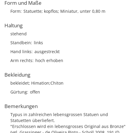
Form und Maße
Form
Statuette; kopflos; Miniatur, unter 0,80 m
Haltung
stehend
Standbein
links
Hand links
ausgestreckt
Arm rechts
hoch erhoben
Bekleidung
bekleidet; Himation;Chiton
Gürtung
offen
Bemerkungen
Typus in zahlreichen lebensgrossen Statuen und
Statuetten überliefert.
"Erschlossen wird ein lebensgrosses Original aus Bronze"
(vgl. Grassinger - de Oliveira Pinto - Scholl 2008, 191 (D.