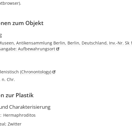
xtbrowser).
onen zum Objekt
g
Museen, Antikensammlung Berlin, Berlin, Deutschland, Inv.-Nr. Sk 
tsangabe: Aufbewahrungsort
llenistisch
(Chronontology)
. n. Chr.
n zur Plastik
nd Charakterisierung
g
Hermaphroditos
eal; Zwitter