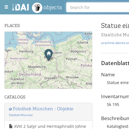
objects
PLACES
Staatliche M
+
arachne.dainst.o
−
Datenblat
Name
Statue ein
Leaflet
| Maps and Data ©
OpenStreetMap
.
Inventarnu
CATALOGS
Sk 195
Fotothek München - Objekte
Fotothek München
Beschreibu
XVIII 2 Satyr und Hermaphrodit (ohne
Katalogtex