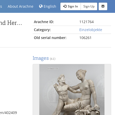
ts
About Arachne
English
Sign In
Sign Up
Statue einer Hermaphrodite aus der Gruppe Satyr und Hermaphrodite
Arachne ID:
1121764
Category:
Einzelobjekte
Old serial number:
106261
Images
(41)
pen/402409