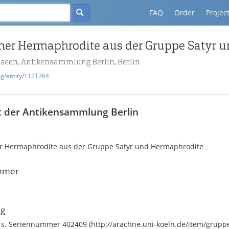
FAQ
Order
Projec
useen, Antikensammlung Berlin, Berlin
rg/entity/1121764
t der Antikensammlung Berlin
er Hermaphrodite aus der Gruppe Satyr und Hermaphrodite
mmer
ng
t s. Seriennummer 402409 (http://arachne.uni-koeln.de/item/grup