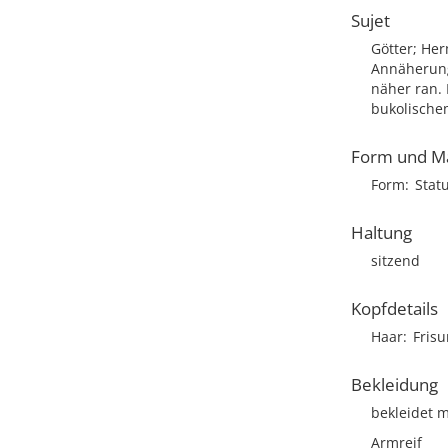
Sujet
Götter; He
Annäherung
näher ran. 
bukolischem
Form und M
Form
Stat
Haltung
sitzend
Kopfdetails
Haar
Frisu
Bekleidung
bekleidet m
Armreif