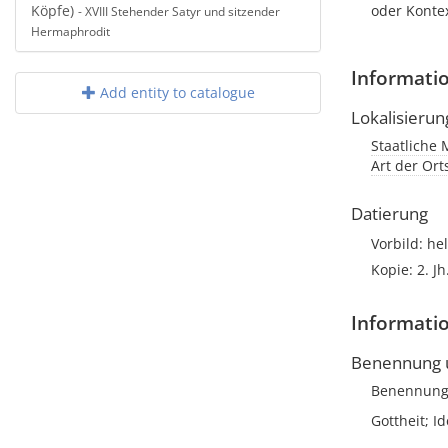
Köpfe)
oder Konte
- XVIII Stehender Satyr und sitzender
Hermaphrodit
Informati
Add entity to catalogue
Lokalisierun
Staatliche 
Art der Or
Datierung
Vorbild: he
Kopie: 2. Jh
Informatio
Benennung u
Benennun
Gottheit; Id