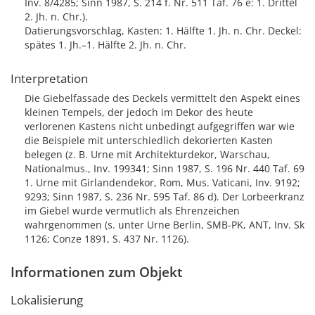
Inv. 8/4285; Sinn 1987, S. 214 f. Nr. 511 Taf. 76 e: 1. Drittel
2. Jh. n. Chr.).
Datierungsvorschlag, Kasten: 1. Hälfte 1. Jh. n. Chr. Deckel:
spätes 1. Jh.–1. Hälfte 2. Jh. n. Chr.
Interpretation
Die Giebelfassade des Deckels vermittelt den Aspekt eines
kleinen Tempels, der jedoch im Dekor des heute
verlorenen Kastens nicht unbedingt aufgegriffen war wie
die Beispiele mit unterschiedlich dekorierten Kasten
belegen (z. B. Urne mit Architekturdekor, Warschau,
Nationalmus., Inv. 199341; Sinn 1987, S. 196 Nr. 440 Taf. 69
1. Urne mit Girlandendekor, Rom, Mus. Vaticani, Inv. 9192;
9293; Sinn 1987, S. 236 Nr. 595 Taf. 86 d). Der Lorbeerkranz
im Giebel wurde vermutlich als Ehrenzeichen
wahrgenommen (s. unter Urne Berlin, SMB-PK, ANT, Inv. Sk
1126; Conze 1891, S. 437 Nr. 1126).
Informationen zum Objekt
Lokalisierung