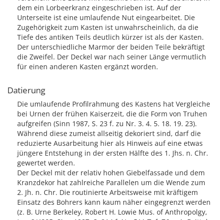
dem ein Lorbeerkranz eingeschrieben ist. Auf der
Unterseite ist eine umlaufende Nut eingearbeitet. Die
Zugehörigkeit zum Kasten ist unwahrscheinlich, da die
Tiefe des antiken Teils deutlich kürzer ist als der Kasten.
Der unterschiedliche Marmor der beiden Teile bekräftigt
die Zweifel. Der Deckel war nach seiner Länge vermutlich
für einen anderen Kasten ergänzt worden.
Datierung
Die umlaufende Profilrahmung des Kastens hat Vergleiche
bei Urnen der frühen Kaiserzeit, die die Form von Truhen
aufgreifen (Sinn 1987, S. 23 f. zu Nr. 3. 4. 5. 18. 19. 23).
Während diese zumeist allseitig dekoriert sind, darf die
reduzierte Ausarbeitung hier als Hinweis auf eine etwas
jüngere Entstehung in der ersten Hälfte des 1. Jhs. n. Chr.
gewertet werden.
Der Deckel mit der relativ hohen Giebelfassade und dem
Kranzdekor hat zahlreiche Parallelen um die Wende zum
2. Jh. n. Chr. Die routinierte Arbeitsweise mit kräftigem
Einsatz des Bohrers kann kaum näher eingegrenzt werden
(z. B. Urne Berkeley, Robert H. Lowie Mus. of Anthropolgy,