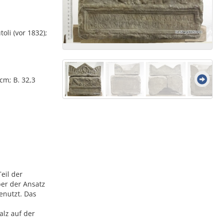
li (vor 1832);
 cm; B. 32,3
Teil der
er der Ansatz
enutzt. Das
alz auf der