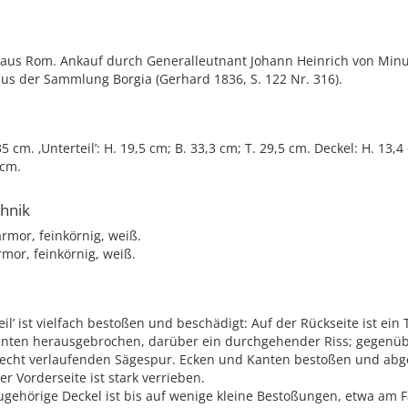
aus Rom. Ankauf durch Generalleutnant Johann Heinrich von Minuto
us der Sammlung Borgia (Gerhard 1836, S. 122 Nr. 316).
5 cm. ‚Unterteil’: H. 19,5 cm; B. 33,3 cm; T. 29,5 cm. Deckel: H. 13,4
 cm.
chnik
rmor, feinkörnig, weiß.
mor, feinkörnig, weiß.
eil’ ist vielfach bestoßen und beschädigt: Auf der Rückseite ist ein 
ten herausgebrochen, darüber ein durchgehender Riss; gegenüb
recht verlaufenden Sägespur. Ecken und Kanten bestoßen und abg
der Vorderseite ist stark verrieben.
ugehörige Deckel ist bis auf wenige kleine Bestoßungen, etwa am F