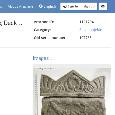
ts
About Arachne
English
Sign In
Sign Up
Aufsatz eines Grabaltars mit Inschrift der Anicia Noe, Deckel nicht zugehörig.
Arachne ID:
1121794
Category:
Einzelobjekte
Old serial number:
107765
Images
(7)