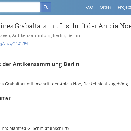
FAQ
Order
Projec
useen, Antikensammlung Berlin, Berlin
rg/entity/1121794
t der Antikensammlung Berlin
es Grabaltars mit Inschrift der Anicia Noe, Deckel nicht zugehörig.
mmer
Sinn; Manfred G. Schmidt (Inschrift)