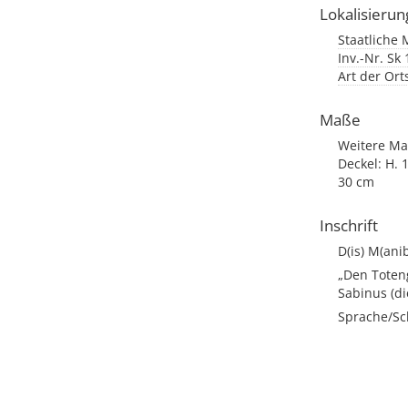
Lokalisierun
Staatliche 
Inv.-Nr. Sk
Art der Or
Maße
Weitere Maß
Deckel: H. 
30 cm
Inschrift
D(is) M(ani
„Den Toteng
Sabinus (di
Sprache/Sch