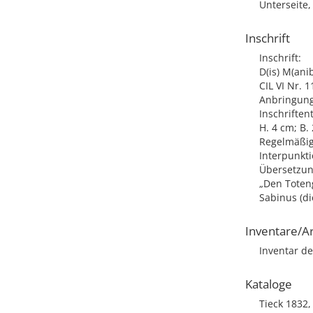
Unterseite,
Inschrift
Inschrift:
D(is) M(ani
CIL VI Nr. 1
Anbringung
Inschriften
H. 4 cm; B.
Regelmäßige
Interpunkti
Übersetzu
„Den Toteng
Sabinus (di
Inventare/Ar
Inventar de
Kataloge
Tieck 1832,