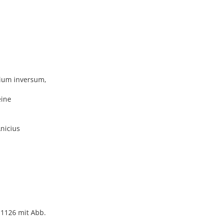
atium inversum,
eine
Anicius
. 1126 mit Abb.