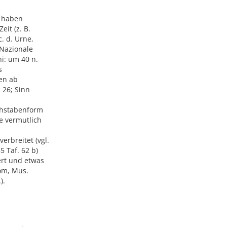
v haben
eit (z. B.
. d. Urne,
 Nazionale
ni: um 40 n.
s
en ab
 26; Sinn
uchstabenform
de vermutlich
erbreitet (vgl.
5 Taf. 62 b)
ert und etwas
Rom, Mus.
).