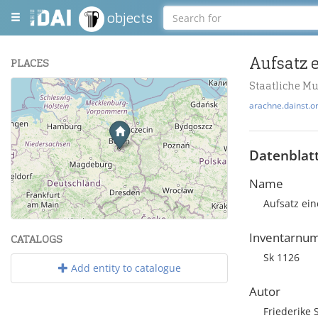
objects
PLACES
Staatliche M
+
arachne.dainst.o
−
Datenblat
Name
Aufsatz ein
Leaflet
| Maps and Data ©
OpenStreetMap
.
Inventarnu
CATALOGS
Sk 1126
Add entity to catalogue
Autor
Friederike 