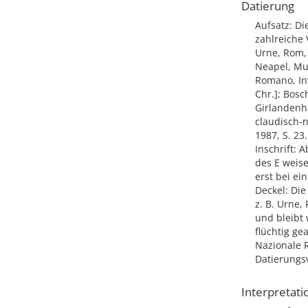
Datierung
Aufsatz: D
zahlreiche 
Urne, Rom, 
Neapel, Mus
Romano, Inv
Chr.]; Bosc
Girlandenha
claudisch-n
1987, S. 23.
Inschrift:
des E weise
erst bei ei
Deckel: Die
z. B. Urne,
und bleibt
flüchtig ge
Nazionale R
Datierungsvo
Interpretati