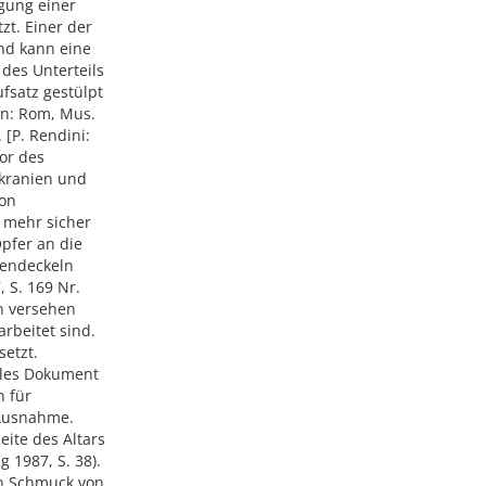
gung einer
zt. Einer der
und kann eine
 des Unterteils
fsatz gestülpt
en: Rom, Mus.
 [P. Rendini:
kor des
ukranien und
ion
 mehr sicher
Opfer an die
nendeckeln
 S. 169 Nr.
en versehen
arbeitet sind.
etzt.
lles Dokument
n für
 Ausnahme.
ite des Altars
 1987, S. 38).
en Schmuck von