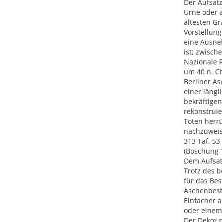
Der Aufsatz
Urne oder 
ältesten Gr
Vorstellung
eine Ausneh
ist; zwisch
Nazionale R
um 40 n. Ch
Berliner A
einer längl
bekräftigen
rekonstruie
Toten herrü
nachzuweise
313 Taf. 53
(Boschung 1
Dem Aufsat
Trotz des 
für das Bes
Aschenbesta
Einfacher 
oder einem 
Der Dekor 