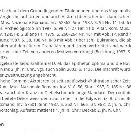
ie flach auf dem Grund liegenden Tänienenden und das Vogelmoti
Vergleiche auf Urnen und auch Altären tiberischer bis claudischer Z
Mus. Nazionale Romano, Inv. 52563; Sinn 1987, S. 94 Nr. 11 Taf. 6 c
. Archeologico; Sinn 1987, S. 98 Nr. 27 Taf. 11 b. Altar, Rom, Mus.
. 124514; Giuliano I 1, 1979, S. 260–264 Nr. 161 mit Abb. [P. Rendi
hung 1987, S. 38. 108 Nr. 848 mit Abb.: tiberisch). Bukranien, die al
lter auf den älteren Grabaltären und Urnen verbreitet sind, werd
eronischer Zeit von anderen Motiven verdrängt (Boschung 1987, S.
 33).
 Abgekürzte Sepulkralformel D. M. das Epitheton optima und die B
n ins 2. Jh. n. Chr., vgl. auch Solin 2003, S. 1136. Die Inschrift wur
ner Zweitnutzung angebracht.
 hohe Form mit Akroteren ist seit spätflavisch-frühtrajanischer Zeit v
 Rom, Mus. Nazionale Romano, Inv. V. C. 56; Sinn 1987, S. 185 Nr. 38
 wie auch der Kranz im Giebelschmuck lange Standard. Der routini
arbeitete Dekor weist denn auch eher in die Folgezeit (z. B. Urne, 
omano, Inv. 57501; Sinn 1987, S. 252 Nr. 666 Taf. 96 c: 2. Jh. n. Chr.
rschlag, Aufsatz: mittleres 1. Jh. n. Chr.; Deckel: 2. Jh. n. Chr.
on