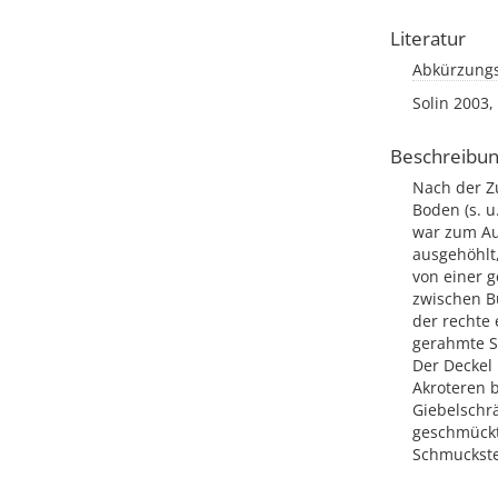
Literatur
Abkürzungs
Solin 2003,
Beschreibu
Nach der Zu
Boden (s. u
war zum Au
ausgehöhlt,
von einer 
zwischen B
der rechte 
gerahmte Sp
Der Deckel 
Akroteren b
Giebelschrä
geschmückt;
Schmuckstei