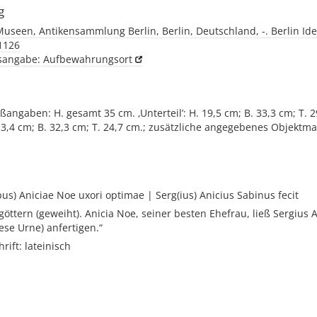
g
Museen, Antikensammlung Berlin, Berlin, Deutschland, -. Berlin Id
 1126
tsangabe: Aufbewahrungsort
angaben: H. gesamt 35 cm. ‚Unterteil’: H. 19,5 cm; B. 33,3 cm; T. 2
13,4 cm; B. 32,3 cm; T. 24,7 cm.; zusätzliche angegebenes Objektmaß
bus) Aniciae Noe uxori optimae | Serg(ius) Anicius Sabinus fecit
öttern (geweiht). Anicia Noe, seiner besten Ehefrau, ließ Sergius 
ese Urne) anfertigen.“
rift: lateinisch