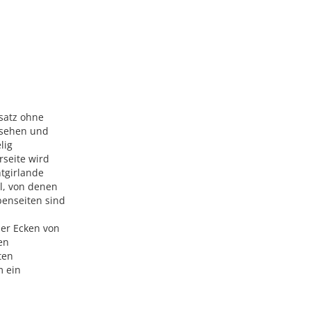
fsatz ohne
ersehen und
lig
rseite wird
tgirlande
l, von denen
benseiten sind
ier Ecken von
en
ten
m ein