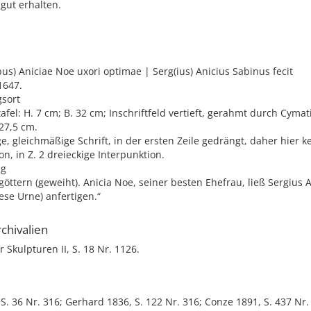
 gut erhalten.
bus) Aniciae Noe uxori optimae | Serg(ius) Anicius Sabinus fecit
1647.
sort
tafel: H. 7 cm; B. 32 cm; Inschriftfeld vertieft, gerahmt durch Cym
 27,5 cm.
, gleichmäßige Schrift, in der ersten Zeile gedrängt, daher hier k
on, in Z. 2 dreieckige Interpunktion.
ng
öttern (geweiht). Anicia Noe, seiner besten Ehefrau, ließ Sergius 
ese Urne) anfertigen.“
chivalien
r Skulpturen II, S. 18 Nr. 1126.
 S. 36 Nr. 316; Gerhard 1836, S. 122 Nr. 316; Conze 1891, S. 437 Nr