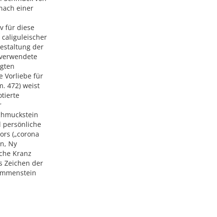
nach einer
v für diese
 caliguleischer
Gestaltung der
n verwendete
igten
 Vorliebe für
. 472) weist
tierte
r
chmuckstein
d persönliche
rs („corona
en, Ny
iche Kranz
s Zeichen der
Gemmenstein