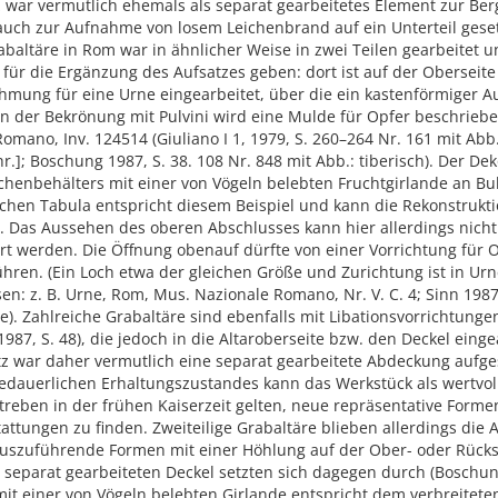
 war vermutlich ehemals als separat gearbeitetes Element zur Ber
auch zur Aufnahme von losem Leichenbrand auf ein Unterteil geset
abaltäre in Rom war in ähnlicher Weise in zwei Teilen gearbeitet 
 für die Ergänzung des Aufsatzes geben: dort ist auf der Oberseite
mung für eine Urne eingearbeitet, über die ein kastenförmiger Au
en der Bekrönung mit Pulvini wird eine Mulde für Opfer beschrieb
omano, Inv. 124514 (Giuliano I 1, 1979, S. 260–264 Nr. 161 mit Abb.
r.]; Boschung 1987, S. 38. 108 Nr. 848 mit Abb.: tiberisch). Der De
schenbehälters mit einer von Vögeln belebten Fruchtgirlande an B
ichen Tabula entspricht diesem Beispiel und kann die Rekonstrukt
. Das Aussehen des oberen Abschlusses kann hier allerdings nicht
rt werden. Die Öffnung obenauf dürfte von einer Vorrichtung für 
hren. (Ein Loch etwa der gleichen Größe und Zurichtung ist in Ur
n: z. B. Urne, Rom, Mus. Nazionale Romano, Nr. V. C. 4; Sinn 1987,
 e). Zahlreiche Grabaltäre sind ebenfalls mit Libationsvorrichtung
987, S. 48), die jedoch in die Altaroberseite bzw. den Deckel einge
z war daher vermutlich eine separat gearbeitete Abdeckung aufges
bedauerlichen Erhaltungszustandes kann das Werkstück als wertvo
treben in der frühen Kaiserzeit gelten, neue repräsentative Forme
ttungen zu finden. Zweiteilige Grabaltäre blieben allerdings die
auszuführende Formen mit einer Höhlung auf der Ober- oder Rückse
separat gearbeiteten Deckel setzten sich dagegen durch (Boschung
mit einer von Vögeln belebten Girlande entspricht dem verbreitet