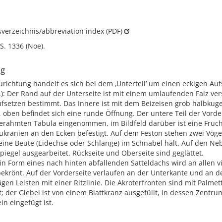
verzeichnis/abbreviation index (PDF)
 S. 1336 (Noe).
ng
richtung handelt es sich bei dem ‚Unterteil’ um einen eckigen Au
.): Der Rand auf der Unterseite ist mit einem umlaufenden Falz v
fsetzen bestimmt. Das Innere ist mit dem Beizeisen grob halbkuge
 oben befindet sich eine runde Öffnung. Der untere Teil der Vorde
gerahmten Tabula eingenommen, im Bildfeld darüber ist eine Fruch
ukranien an den Ecken befestigt. Auf dem Feston stehen zwei Vöge
eine Beute (Eidechse oder Schlange) im Schnabel hält. Auf den Ne
iegel ausgearbeitet. Rückseite und Oberseite sind geglättet.
in Form eines nach hinten abfallenden Satteldachs wird an allen v
ekrönt. Auf der Vorderseite verlaufen an der Unterkante und an d
gen Leisten mit einer Ritzlinie. Die Akroterfronten sind mit Palmet
 der Giebel ist von einem Blattkranz ausgefüllt, in dessen Zentru
n eingefügt ist.