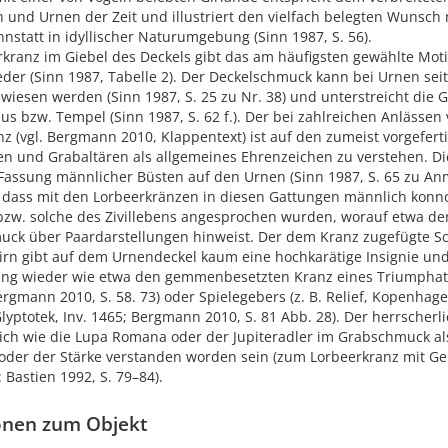
 und Urnen der Zeit und illustriert den vielfach belegten Wunsch 
statt in idyllischer Naturumgebung (Sinn 1987, S. 56).
kranz im Giebel des Deckels gibt das am häufigsten gewählte Moti
eder (Sinn 1987, Tabelle 2). Der Deckelschmuck kann bei Urnen seit
wiesen werden (Sinn 1987, S. 25 zu Nr. 38) und unterstreicht die 
us bzw. Tempel (Sinn 1987, S. 62 f.). Der bei zahlreichen Anlässe
z (vgl. Bergmann 2010, Klappentext) ist auf den zumeist vorgefert
n und Grabaltären als allgemeines Ehrenzeichen zu verstehen. Die
Fassung männlicher Büsten auf den Urnen (Sinn 1987, S. 65 zu Anm
, dass mit den Lorbeerkränzen in diesen Gattungen männlich konno
zw. solche des Zivillebens angesprochen wurden, worauf etwa de
uck über Paardarstellungen hinweist. Der dem Kranz zugefügte S
tirn gibt auf dem Urnendeckel kaum eine hochkarätige Insignie un
ng wieder wie etwa den gemmenbesetzten Kranz eines Triumphato
ergmann 2010, S. 58. 73) oder Spielegebers (z. B. Relief, Kopenhag
lyptotek, Inv. 1465; Bergmann 2010, S. 81 Abb. 28). Der herrscherl
lich wie die Lupa Romana oder der Jupiteradler im Grabschmuck al
oder der Stärke verstanden worden sein (zum Lorbeerkranz mit 
Bastien 1992, S. 79–84).
onen zum Objekt