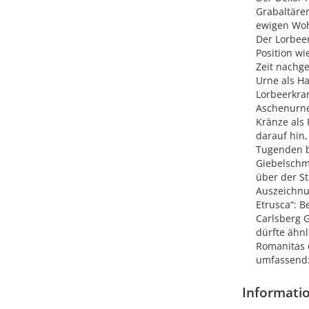
Grabaltären
ewigen Wohn
Der Lorbeer
Position wi
Zeit nachge
Urne als Ha
Lorbeerkran
Aschenurne
Kränze als 
darauf hin
Tugenden b
Giebelschm
über der S
Auszeichnu
Etrusca“: B
Carlsberg G
dürfte ähn
Romanitas 
umfassend: 
Informati