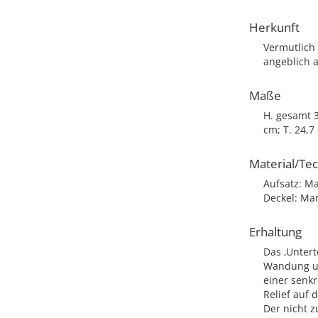
Herkunft
Vermutlich 
angeblich a
Maße
H. gesamt 3
cm; T. 24,7
Material/Te
Aufsatz: Ma
Deckel: Mar
Erhaltung
Das ‚Untert
Wandung un
einer senk
Relief auf 
Der nicht z