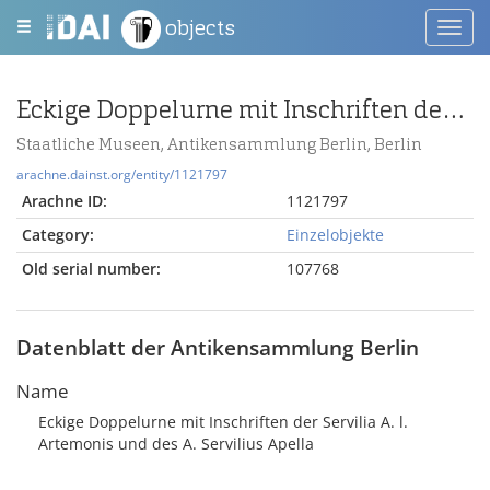
objects
Toggl
navig
Eckige Doppelurne mit Inschriften der Servilia A. l. Artemonis und des A. Servilius Apella
Staatliche Museen, Antikensammlung Berlin, Berlin
arachne.dainst.org/entity/1121797
Arachne ID:
1121797
Category:
Einzelobjekte
Old serial number:
107768
Datenblatt der Antikensammlung Berlin
Name
Eckige Doppelurne mit Inschriften der Servilia A. l.
Artemonis und des A. Servilius Apella