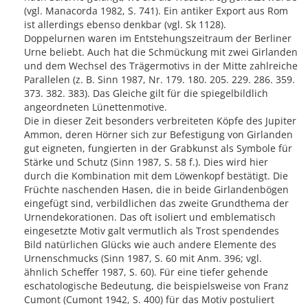
(vgl. Manacorda 1982, S. 741). Ein antiker Export aus Rom
ist allerdings ebenso denkbar (vgl. Sk 1128).
Doppelurnen waren im Entstehungszeitraum der Berliner
Urne beliebt. Auch hat die Schmückung mit zwei Girlanden
und dem Wechsel des Trägermotivs in der Mitte zahlreiche
Parallelen (z. B. Sinn 1987, Nr. 179. 180. 205. 229. 286. 359.
373. 382. 383). Das Gleiche gilt für die spiegelbildlich
angeordneten Lünettenmotive.
Die in dieser Zeit besonders verbreiteten Köpfe des Jupiter
Ammon, deren Hörner sich zur Befestigung von Girlanden
gut eigneten, fungierten in der Grabkunst als Symbole für
Stärke und Schutz (Sinn 1987, S. 58 f.). Dies wird hier
durch die Kombination mit dem Löwenkopf bestätigt. Die
Früchte naschenden Hasen, die in beide Girlandenbögen
eingefügt sind, verbildlichen das zweite Grundthema der
Urnendekorationen. Das oft isoliert und emblematisch
eingesetzte Motiv galt vermutlich als Trost spendendes
Bild natürlichen Glücks wie auch andere Elemente des
Urnenschmucks (Sinn 1987, S. 60 mit Anm. 396; vgl.
ähnlich Scheffer 1987, S. 60). Für eine tiefer gehende
eschatologische Bedeutung, die beispielsweise von Franz
Cumont (Cumont 1942, S. 400) für das Motiv postuliert