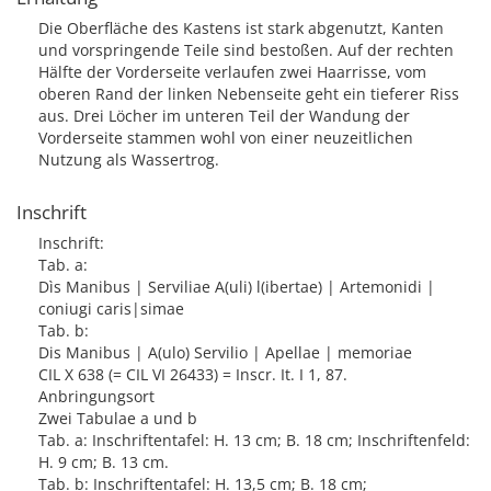
Die Oberfläche des Kastens ist stark abgenutzt, Kanten
und vorspringende Teile sind bestoßen. Auf der rechten
Hälfte der Vorderseite verlaufen zwei Haarrisse, vom
oberen Rand der linken Nebenseite geht ein tieferer Riss
aus. Drei Löcher im unteren Teil der Wandung der
Vorderseite stammen wohl von einer neuzeitlichen
Nutzung als Wassertrog.
Inschrift
Inschrift:
Tab. a:
Dìs Manibus | Serviliae A(uli) l(ibertae) | Artemonidi |
coniugi caris|simae
Tab. b:
Dis Manibus | A(ulo) Servilio | Apellae | memoriae
CIL X 638 (= CIL VI 26433) = Inscr. It. I 1, 87.
Anbringungsort
Zwei Tabulae a und b
Tab. a: Inschriftentafel: H. 13 cm; B. 18 cm; Inschriftenfeld:
H. 9 cm; B. 13 cm.
Tab. b: Inschriftentafel: H. 13,5 cm; B. 18 cm;