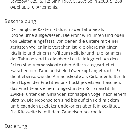
Levezow 1829, S. 12; Sinn 1987, S. 267; Solin 2003, S. 268
(Apella). 310 (Artemonis).
Beschreibung
Der längliche Kasten ist durch zwei Tabulae als
Doppelurne ausgewiesen. Die Front wird unten und oben
von Leisten eingefasst, von denen die untere mit einer
geritzten Wellenlinie versehen ist, die obere mit einer
Ritzlinie und einem Profil zum Reliefgrund. Die Rahmen
der Tabulae sind in die obere Leiste integriert. An den
Ecken sind Ammonsköpfe über Adlern ausgearbeitet;
zwischen den Tabulae ist ein Löwenkopf angebracht. Er
dient ebenso wie die Ammonsköpfe als Girlandenhalter. In
den Bögen der Fruchtfestons hockt jeweils ein Häschen,
das Früchte aus einem umgestürzten Korb nascht. Im
Zwickel unter den Girlanden schnappen Vögel nach einem
Blatt (?). Die Nebenseiten sind bis auf ein Feld mit dem
umbiegenden Eckdekor undekoriert aber fein geglättet.
Die Rückseite ist mit dem Zahneisen bearbeitet.
Datierung