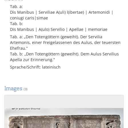
Tab. a:
Dìs Manibus | Serviliae A(uli) l(ibertae) | Artemonidi |
coniugi caris|simae
Tab. b:
Dis Manibus | A(ulo) Servilio | Apellae | memoriae
Tab. a: „Den Totengöttern (geweiht). Der Servilia
Artemonis, einer Freigelassenen des Aulus, der teuersten
Ehefrau.“
Tab. b: „Den Totengöttern (geweiht). Dem Aulus Servilius
Apella zur Erinnerung.“
Sprache/Schrift: lateinisch
Images
(9)