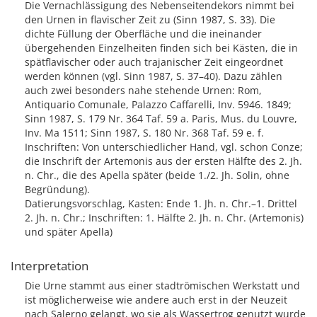
Die Vernachlässigung des Nebenseitendekors nimmt bei
den Urnen in flavischer Zeit zu (Sinn 1987, S. 33). Die
dichte Füllung der Oberfläche und die ineinander
übergehenden Einzelheiten finden sich bei Kästen, die in
spätflavischer oder auch trajanischer Zeit eingeordnet
werden können (vgl. Sinn 1987, S. 37–40). Dazu zählen
auch zwei besonders nahe stehende Urnen: Rom,
Antiquario Comunale, Palazzo Caffarelli, Inv. 5946. 1849;
Sinn 1987, S. 179 Nr. 364 Taf. 59 a. Paris, Mus. du Louvre,
Inv. Ma 1511; Sinn 1987, S. 180 Nr. 368 Taf. 59 e. f.
Inschriften: Von unterschiedlicher Hand, vgl. schon Conze;
die Inschrift der Artemonis aus der ersten Hälfte des 2. Jh.
n. Chr., die des Apella später (beide 1./2. Jh. Solin, ohne
Begründung).
Datierungsvorschlag, Kasten: Ende 1. Jh. n. Chr.–1. Drittel
2. Jh. n. Chr.; Inschriften: 1. Hälfte 2. Jh. n. Chr. (Artemonis)
und später Apella)
Interpretation
Die Urne stammt aus einer stadtrömischen Werkstatt und
ist möglicherweise wie andere auch erst in der Neuzeit
nach Salerno gelangt, wo sie als Wassertrog genutzt wurde