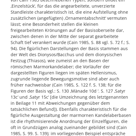
‚Einzelstück‘, für das die angearbeitete, unverzierte
Standleiste charakteristisch ist, die eine Aufstellung ohne
zusätzlichen (angefügten) ‚Ornamentabschnitt‘ vermuten
lässt; eine Besonderheit stellen die kleinen
freigearbeiteten Krönungen auf der Basisoberseite dar,
zwischen denen in der Mitte der separat gearbeitete
Schaft tief verankert wurde (Cain 1985, S. 88 vgl. S. 72 f.; S.
94). Die figürlichen Darstellungen der Basis stammen aus
der Welt des Dionysos/Bacchus und dem dionysischen
Festzug (Thiasos), wie zumeist an den Basen der
römischen Marmorkandelaber; die Vorläufer der
dargestellten Figuren liegen im späten Hellenismus,
zugrunde liegende Bewegungsmotive sind aber auch
früher nachweisbar (Cain 1985, S. 122 f. S. 138; für die
Figuren der Basis vgl.: S. 130 ‚Mänade 10d ‘. S. 127 ‚Satyr
13c‘ und ‚Satyr 15c‘ [die Umzeichnung des letztgenannten
in Beilage 11 mit Abweichungen gegenüber dem
tatsächlichen Befund]). Ebenfalls charakteristisch für die
figürliche Ausgestaltung der marmornen Kandelaberbasen
ist die rhythmisierende Anordnung der Einzelfiguren, die
oft in Grundzügen analog zueinander gebildet sind (Cain
1985, S. 99. S. 139); im vorliegenden Beispiel entspräche