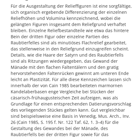
Für die Ausgestaltung der Relieffiguren ist eine sorgfältige,
sich organisch ergebende Differenzierung der einzelnen
Reliefhöhen und Volumina kennzeichnend, wobei die
gelängten Figuren insgesamt dem Reliefgrund verhaftet
bleiben. Einzelne Reliefbestandteile wie etwa das hintere
Bein der dritten Figur oder einzelne Partien des
Raubtierfelles sind als minutiöses Flachrelief gearbeitet,
das stellenweise in den Reliefgrund einzugreifen scheint.
Details, wie die Haare der Satyrn und des Raubtierfells
sind als Ritzungen wiedergegeben, das Gewand der
Mänade mit den flachen Faltentälern und den gratig
hervorstehenden Faltenrücken gewinnt am unteren Ende
leicht an Plastizität. Für alle diese Kennzeichen lassen sich
innerhalb der von Cain 1985 bearbeiteten marmornen
Kandelaberbasen enge Vergleiche bei Stücken der
cäsarisch-frühaugusteischen Zeit aufzeigen, was als
Grundlage für einen entsprechenden Datierungsvorschlag
des vorliegenden Stückes gelten kann. Gut vergleichbar
sind beispielsweise eine Basis in Venedig, Mus. Arch., Inv.
26 (Cain 1985, S. 195 f. Nr. 122 Taf. 62, 1. 3–4) für die
Gestaltung des Gewandes bei der Mänade, des
Raubtierfells bei der dritten Figur sowie für das