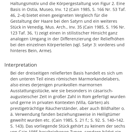
Haltungsmotiv und die Körpergestaltung von Figur 2. Eine
Basis in Ostia, Museo, Inv. 12 (Cain 1985, S. 166 Nr. 53 Taf.
46, 2–4) bietet einen geeigneten Vergleich für die
Gestaltung der Haare bei den Satyrn und ein weiteres
Stück in Venedig, Mus. Arch., Inv. 35 (Cain 1985, S. 196 Nr.
123 Taf. 36, 1) zeigt einen in stilistischer Hinsicht ganz
analogen Umgang in der Differenzierung der Reliefhöhen
bei den einzelnen Körperteilen (vgl. Satyr 3: vorderes und
hinteres Bein, Arme).
Interpretation
Bei der dreiseitigen reliefierten Basis handelt es sich um
den unteren Teil eines römischen Marmorkandelabers,
also eines derjenigen prunkvollen marmornen
Ausstattungsstücke, wie sie besonders in cäsarisch-
augusteischer Zeit in großer Zahl in Rom gefertigt wurden
und gerne in privaten Kontexten (Villa, Gärten) als
prestigeträchtige Räucherständer, aber auch Bildhalter o.
ä. Verwendung fanden beziehungsweise in Heiligtümer
geweiht wurden etc. (Cain 1985, S. 21 f.; S. 92. S. 140–142.
S. 143). Das vorliegende Stück gehört zu keinem der sechs
von Cain 1985 beschriebenen Typen, sondern bildet ein