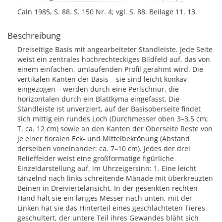
Cain 1985, S. 88. S. 150 Nr. 4; vgl. S. 88. Beilage 11. 13.
Beschreibung
Dreiseitige Basis mit angearbeiteter Standleiste. Jede Seite
weist ein zentrales hochrechteckiges Bildfeld auf, das von
einem einfachen, umlaufenden Profil gerahmt wird. Die
vertikalen Kanten der Basis – sie sind leicht konkav
eingezogen – werden durch eine Perlschnur, die
horizontalen durch ein Blattkyma eingefasst. Die
Standleiste ist unverziert, auf der Basisoberseite findet
sich mittig ein rundes Loch (Durchmesser oben 3–3,5 cm;
T. ca. 12 cm) sowie an den Kanten der Oberseite Reste von
je einer floralen Eck- und Mittelbekrönung (Abstand
derselben voneinander: ca. 7–10 cm). Jedes der drei
Relieffelder weist eine großformatige figürliche
Einzeldarstellung auf, im Uhrzeigersinn: 1. Eine leicht
tänzelnd nach links schreitende Mänade mit überkreuzten
Beinen in Dreiviertelansicht. In der gesenkten rechten
Hand hält sie ein langes Messer nach unten, mit der
Linken hat sie das Hinterteil eines geschlachteten Tieres
geschultert, der untere Teil ihres Gewandes bläht sich