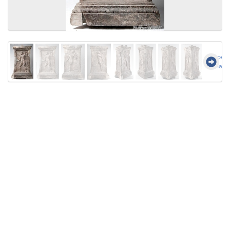
Show a
image